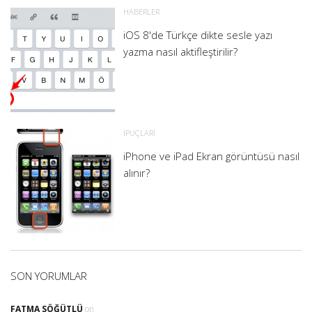
HABERLER
iOS 8'de Türkçe dikte sesle yazı
yazma nasıl aktifleştirilir?
İPUÇLARI
iPhone ve iPad Ekran görüntüsü nasıl
alınır?
SON YORUMLAR
FATMA SÖĞÜTLÜ
on