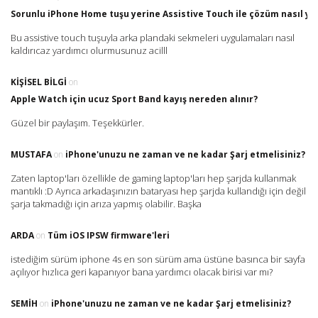
Sorunlu iPhone Home tuşu yerine Assistive Touch ile çözüm nasıl yap
Bu assistive touch tuşuyla arka plandaki sekmeleri uygulamaları nasıl
kaldırıcaz yardımcı olurmusunuz acilll
KIŞISEL BILGI
on
Apple Watch için ucuz Sport Band kayış nereden alınır?
Güzel bir paylaşım. Teşekkürler.
MUSTAFA
on
iPhone'unuzu ne zaman ve ne kadar Şarj etmelisiniz?
Zaten laptop'ları özellikle de gaming laptop'ları hep şarjda kullanmak
mantıklı :D Ayrıca arkadaşınızın bataryası hep şarjda kullandığı için değil
şarja takmadığı için arıza yapmış olabilir. Başka
ARDA
on
Tüm iOS IPSW firmware'leri
istediğim sürüm iphone 4s en son sürüm ama üstüne basınca bir sayfa
açılıyor hızlıca geri kapanıyor bana yardımcı olacak birisi var mı?
SEMIH
on
iPhone'unuzu ne zaman ve ne kadar Şarj etmelisiniz?