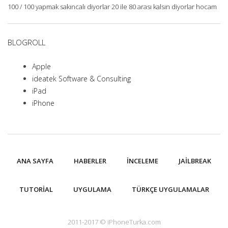
100 / 100 yapmak sakıncalı diyorlar 20 ile 80 arası kalsın diyorlar hocam
BLOGROLL
Apple
ideatek Software & Consulting
iPad
iPhone
ANA SAYFA
HABERLER
İNCELEME
JAILBREAK
TUTORIAL
UYGULAMA
TÜRKÇE UYGULAMALAR
2011-2017 © iPhoneTurka.com