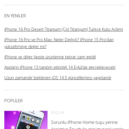
üzerindeki
üzerindeki
üzerindeki
üzerindeki
profilini
profilini
profilini
profilini
görüntüle
görüntüle
görüntüle
görüntüle
EN YENILER
iPhone 16 Pro Desert Titanium (Çöl Titanyum) Türkçe Kutu Açılımı
iPhone 16 Pro ve Pro Max: Neler Değişti? iPhone 15 Pro’dan
yükseltmeye değer mi?
iPhone ve diğer Apple ürünlerine tekrar zam geldi!
Apple’ın iPhone 13 tanıtım etkinliği 14 Eylül’de gerçekleşecek!
Uzun zamandır beklenen iOS 14.5 güncellemesi yayınlandı
POPULER
İPUÇLARI
Sorunlu iPhone Home tuşu yerine