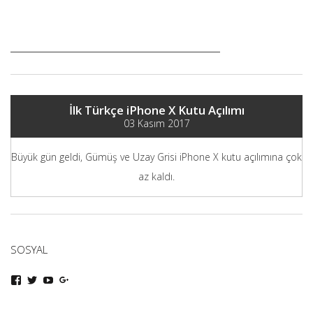
İlk Türkçe iPhone X Kutu Açılımı
03 Kasım 2017
Büyük gün geldi, Gümüş ve Uzay Grisi iPhone X kutu açılımına çok
az kaldı.
SOSYAL
iphoneturka
iphoneturka
iphoneturka
iphoneturka
kişisinin
kişisinin
kişisinin
kişisinin
Facebook
Twitter
YouTube
Google+