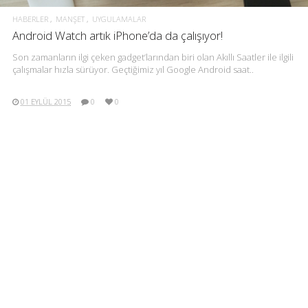
HABERLER
MANŞET
UYGULAMALAR
Android Watch artık iPhone’da da çalışıyor!
Son zamanların ilgi çeken gadget’larından biri olan Akıllı Saatler ile ilgili
çalışmalar hızla sürüyor. Geçtiğimiz yıl Google Android saat..
01 EYLÜL 2015
0
0