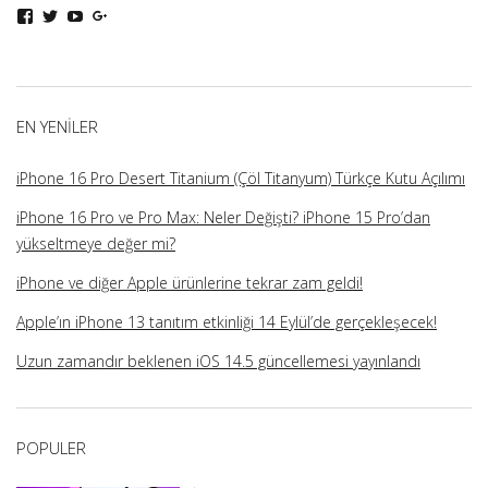
iphoneturka
iphoneturka
iphoneturka
iphoneturka
kişisinin
kişisinin
kişisinin
kişisinin
Facebook
Twitter
YouTube
Google+
üzerindeki
üzerindeki
üzerindeki
üzerindeki
profilini
profilini
profilini
profilini
görüntüle
görüntüle
görüntüle
görüntüle
EN YENILER
iPhone 16 Pro Desert Titanium (Çöl Titanyum) Türkçe Kutu Açılımı
iPhone 16 Pro ve Pro Max: Neler Değişti? iPhone 15 Pro’dan
yükseltmeye değer mi?
iPhone ve diğer Apple ürünlerine tekrar zam geldi!
Apple’ın iPhone 13 tanıtım etkinliği 14 Eylül’de gerçekleşecek!
Uzun zamandır beklenen iOS 14.5 güncellemesi yayınlandı
POPULER