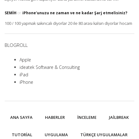
SEMIH
on
iPhone'unuzu ne zaman ve ne kadar Şarj etmelisiniz?
100 / 100 yapmak sakıncalı diyorlar 20 ile 80 arası kalsın diyorlar hocam
BLOGROLL
Apple
ideatek Software & Consulting
iPad
iPhone
ANA SAYFA
HABERLER
İNCELEME
JAILBREAK
TUTORIAL
UYGULAMA
TÜRKÇE UYGULAMALAR