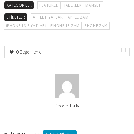
KATEGORILER
FEATURED
HABERLER
MANŞET
ETIKETLER
APPLE FIYATLARI
APPLE ZAM
IPHONE 13 FIYATLARI
IPHONE 13 ZAM
IPHONE ZAM
0
Beğenilenler
Yazar
iPhone Turka
+
Hiç yorum yok
SENINKINI EKLE