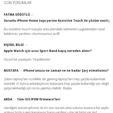
SON YORUMLAR
FATMA SÖĞÜTLÜ
on
Sorunlu iPhone Home tuşu yerine Assistive Touch ile çözüm nasıl yap
Bu assistive touch tuşuyla arka plandaki sekmeleri uygulamaları nasıl
kaldırıcaz yardımcı olurmusunuz acilll
KIŞISEL BILGI
on
Apple Watch için ucuz Sport Band kayış nereden alınır?
Güzel bir paylaşım. Teşekkürler.
MUSTAFA
on
iPhone'unuzu ne zaman ve ne kadar Şarj etmelisiniz?
Zaten laptop'ları özellikle de gaming laptop'ları hep şarjda kullanmak
mantıklı :D Ayrıca arkadaşınızın bataryası hep şarjda kullandığı için değil
şarja takmadığı için arıza yapmış olabilir. Başka
ARDA
on
Tüm iOS IPSW firmware'leri
istediğim sürüm iphone 4s en son sürüm ama üstüne basınca bir sayfa
açılıyor hızlıca geri kapanıyor bana yardımcı olacak birisi var mı?