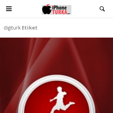
digiturk
Etiket