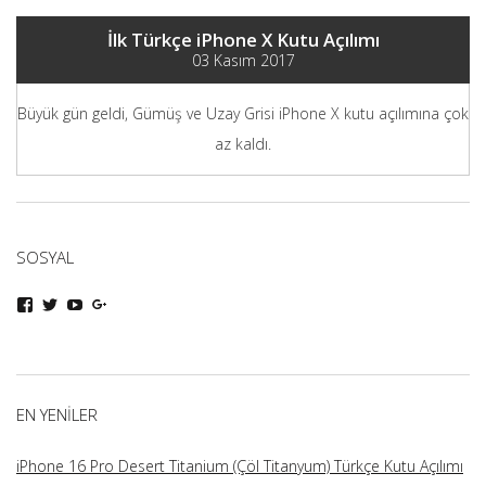
İlk Türkçe iPhone X Kutu Açılımı
03 Kasım 2017
Büyük gün geldi, Gümüş ve Uzay Grisi iPhone X kutu açılımına çok
az kaldı.
SOSYAL
iphoneturka
iphoneturka
iphoneturka
iphoneturka
kişisinin
kişisinin
kişisinin
kişisinin
Facebook
Twitter
YouTube
Google+
üzerindeki
üzerindeki
üzerindeki
üzerindeki
profilini
profilini
profilini
profilini
görüntüle
görüntüle
görüntüle
görüntüle
EN YENILER
iPhone 16 Pro Desert Titanium (Çöl Titanyum) Türkçe Kutu Açılımı