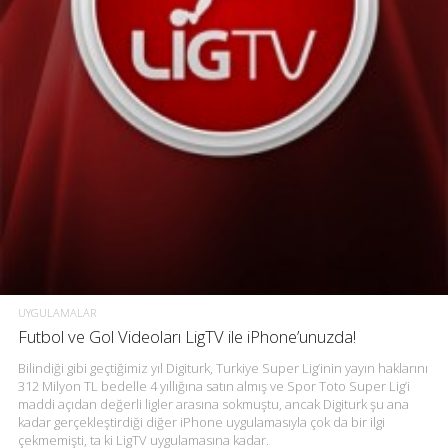
UYGULAMALAR
Futbol ve Gol Videoları LigTV ile iPhone’unuzda!
Bilindiği gibi geçtiğimiz yıl Digiturk, Turkiye Super Lig’inin yayın haklarını
312 Milyon TL bedelle 4 yıllığına satın almış ve Spor Toto Super Lig’i
maddi açıdan değerli ligler arasına sokmuştu, ancak Digiturk şu ana
kadar gerçekleştirdiği diğer iPhone uygulamasıyla çok da bir ilgi
çekmemişti, ta ki LigTV uygulamasına kadar.