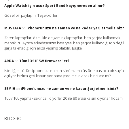
Apple Watch için ucuz Sport Band kayış nereden alınır?
Güzel bir paylaşım. Teşekkürler.
MUSTAFA
on
iPhone'unuzu ne zaman ve ne kadar Şarj etmelisiniz?
Zaten laptop'ları özellikle de gaming laptop'ları hep şarjda kullanmak
mantıklı :D Ayrıca arkadaşınızın bataryası hep şarjda kullandığı için değil
şarja takmadığı için arıza yapmış olabilir. Başka
ARDA
on
Tüm iOS IPSW firmware'leri
istediğim sürüm iphone 4s en son sürüm ama üstüne basınca bir sayfa
açılıyor hızlıca geri kapanıyor bana yardımcı olacak birisi var mı?
SEMIH
on
iPhone'unuzu ne zaman ve ne kadar Şarj etmelisiniz?
100 / 100 yapmak sakıncalı diyorlar 20 ile 80 arası kalsın diyorlar hocam
BLOGROLL