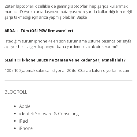
Zaten laptop'ları özellikle de gaming laptop'ları hep şarjda kullanmak
mantıklı :D Ayrıca arkadaşınızın bataryası hep şarjda kullandığı için değil
şarja takmadığı için arıza yapmış olabilir. Başka
ARDA
on
Tüm iOS IPSW firmware'leri
istediğim sürüm iphone 4s en son sürüm ama üstüne basınca bir sayfa
açılıyor hızlıca geri kapanıyor bana yardımcı olacak birisi var mı?
SEMIH
on
iPhone'unuzu ne zaman ve ne kadar Şarj etmelisiniz?
100 / 100 yapmak sakıncalı diyorlar 20 ile 80 arası kalsın diyorlar hocam
BLOGROLL
Apple
ideatek Software & Consulting
iPad
iPhone