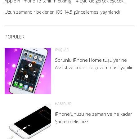
Apple’ın iPhone 13 tanıtım etkinliği 14 Eylül’de gerçekleşecek!
Uzun zamandır beklenen iOS 14.5 güncellemesi yayınlandı
POPULER
İPUÇLARI
Sorunlu iPhone Home tuşu yerine
Assistive Touch ile çözüm nasıl yapılır
HABERLER
iPhone'unuzu ne zaman ve ne kadar
Şarj etmelisiniz?