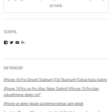
az kaldı.
SOSYAL
iphoneturka
iphoneturka
iphoneturka
iphoneturka
kişisinin
kişisinin
kişisinin
kişisinin
Facebook
Twitter
YouTube
Google+
üzerindeki
üzerindeki
üzerindeki
üzerindeki
profilini
profilini
profilini
profilini
görüntüle
görüntüle
görüntüle
görüntüle
EN YENILER
iPhone 16 Pro Desert Titanium (Çöl Titanyum) Türkçe Kutu Açılımı
iPhone 16 Pro ve Pro Max: Neler Değişti? iPhone 15 Pro’dan
yükseltmeye değer mi?
iPhone ve diğer Apple ürünlerine tekrar zam geldi!