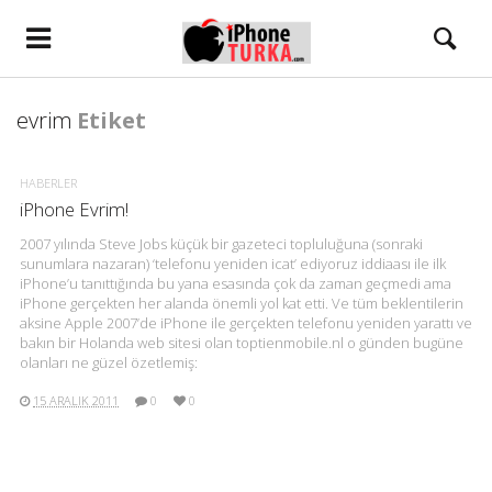
evrim
Etiket
HABERLER
iPhone Evrim!
2007 yılında Steve Jobs küçük bir gazeteci topluluğuna (sonraki
sunumlara nazaran) ‘telefonu yeniden icat’ ediyoruz iddiaası ile ilk
iPhone’u tanıttığında bu yana esasında çok da zaman geçmedi ama
iPhone gerçekten her alanda önemli yol kat etti. Ve tüm beklentilerin
aksine Apple 2007’de iPhone ile gerçekten telefonu yeniden yarattı ve
bakın bir Holanda web sitesi olan toptienmobile.nl o günden bugüne
olanları ne güzel özetlemiş:
15 ARALIK 2011
0
0