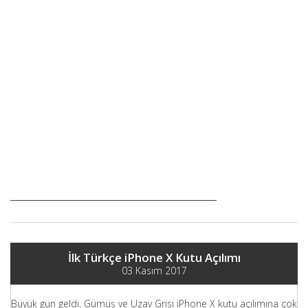
İlk Türkçe iPhone X Kutu Açılımı
03 Kasım 2017
Büyük gün geldi, Gümüş ve Uzay Grisi iPhone X kutu açılımına çok