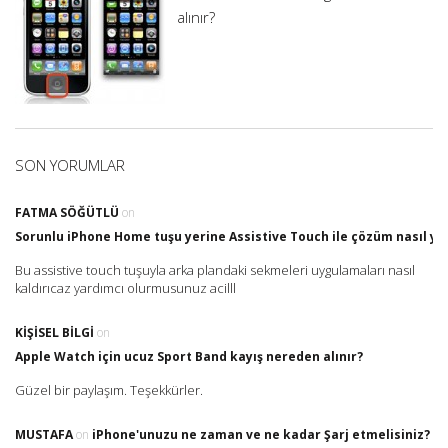
alınır?
SON YORUMLAR
FATMA SÖĞÜTLÜ
on
Sorunlu iPhone Home tuşu yerine Assistive Touch ile çözüm nasıl yap
Bu assistive touch tuşuyla arka plandaki sekmeleri uygulamaları nasıl
kaldırıcaz yardımcı olurmusunuz acilll
KIŞISEL BILGI
on
Apple Watch için ucuz Sport Band kayış nereden alınır?
Güzel bir paylaşım. Teşekkürler.
MUSTAFA
on
iPhone'unuzu ne zaman ve ne kadar Şarj etmelisiniz?