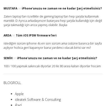
MUSTAFA
on
iPhone'unuzu ne zaman ve ne kadar Şarj etmelisiniz?
Zaten laptop'ları özellikle de gaming laptop'ları hep şarjda kullanmak
mantıklı :D Ayrıca arkadaşınızın bataryası hep şarjda kullandığı için değil
şarja takmadığı için arıza yapmış olabilir. Başka
ARDA
on
Tüm iOS IPSW firmware'leri
istediğim sürüm iphone 4s en son sürüm ama üstüne basınca bir sayfa
açılıyor hızlıca geri kapanıyor bana yardımcı olacak birisi var mı?
SEMIH
on
iPhone'unuzu ne zaman ve ne kadar Şarj etmelisiniz?
100 / 100 yapmak sakıncalı diyorlar 20 ile 80 arası kalsın diyorlar hocam
BLOGROLL
Apple
ideatek Software & Consulting
iPad