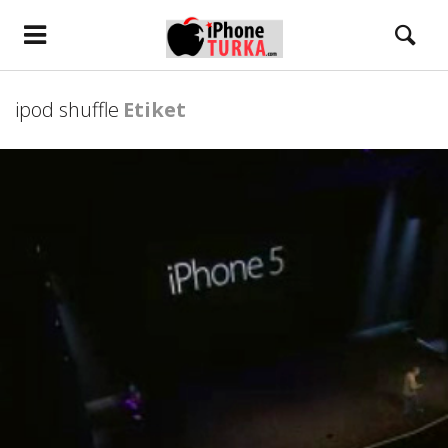
ipod shuffle
Etiket