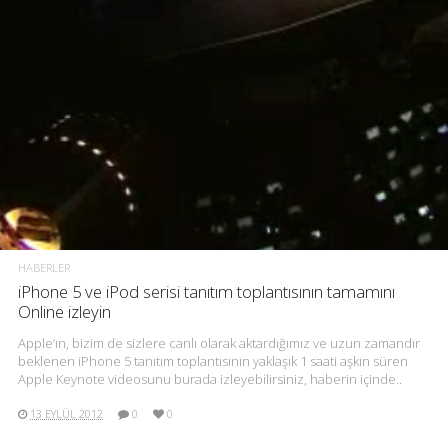
HABERLER
iPhone 5 ve iPod serisi tanıtım toplantısının tamamını
Online izleyin
Apple’ın, bizim de sizlere canlı olarak aktardığımız ve uzun zamandır
beklenen iPhone 5 tanıtım toplantısının yaklaşık 1 saati aşkın süren
Apple Keynote videosunu burada izleyebilirsiniz, haberin içinde..
13 EYLÜL 2012
0
0