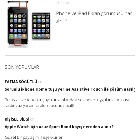
İPUÇLARI
iPhone ve iPad Ekran görüntüsü nasıl
alınır?
SON YORUMLAR
FATMA SÖĞÜTLÜ
on
Sorunlu iPhone Home tuşu yerine Assistive Touch ile çözüm nasıl yap
Bu assistive touch tuşuyla arka plandaki sekmeleri uygulamaları nasıl
kaldırıcaz yardımcı olurmusunuz acilll
KIŞISEL BILGI
on
Apple Watch için ucuz Sport Band kayış nereden alınır?
Güzel bir paylaşım. Teşekkürler.