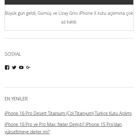
Büyük gün geldi, Gümüş ve Uzay Grisi iPhone X kutu açılımına çok
az kaldı.
SOSYAL
iphoneturka
iphoneturka
iphoneturka
iphoneturka
kişisinin
kişisinin
kişisinin
kişisinin
Facebook
Twitter
YouTube
Google+
üzerindeki
üzerindeki
üzerindeki
üzerindeki
profilini
profilini
profilini
profilini
görüntüle
görüntüle
görüntüle
görüntüle
EN YENILER
iPhone 16 Pro Desert Titanium (Çöl Titanyum) Türkçe Kutu Açılımı
iPhone 16 Pro ve Pro Max: Neler Değişti? iPhone 15 Pro’dan
yükseltmeye değer mi?