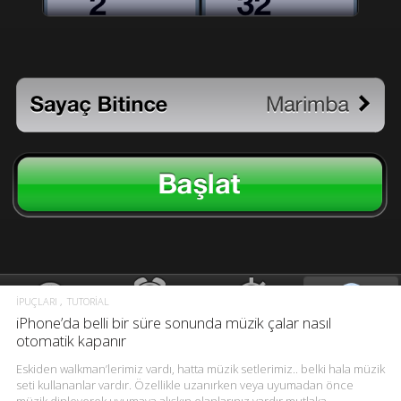
İPUÇLARI
TUTORIAL
iPhone’da belli bir süre sonunda müzik çalar nasıl
otomatik kapanır
Eskiden walkman’lerimiz vardı, hatta müzik setlerimiz.. belki hala müzik
seti kullananlar vardır. Özellikle uzanırken veya uyumadan önce