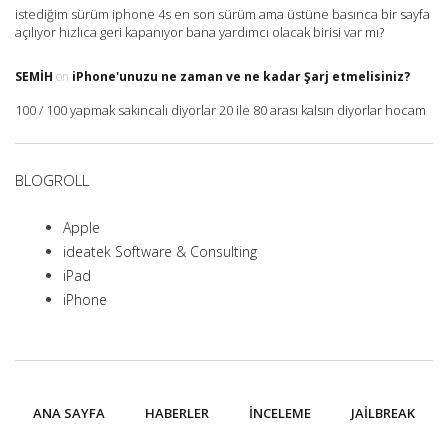
istediğim sürüm iphone 4s en son sürüm ama üstüne basınca bir sayfa
açılıyor hızlıca geri kapanıyor bana yardımcı olacak birisi var mı?
SEMIH
on
iPhone'unuzu ne zaman ve ne kadar Şarj etmelisiniz?
100 / 100 yapmak sakıncalı diyorlar 20 ile 80 arası kalsın diyorlar hocam
BLOGROLL
Apple
ideatek Software & Consulting
iPad
iPhone
ANA SAYFA
HABERLER
İNCELEME
JAILBREAK