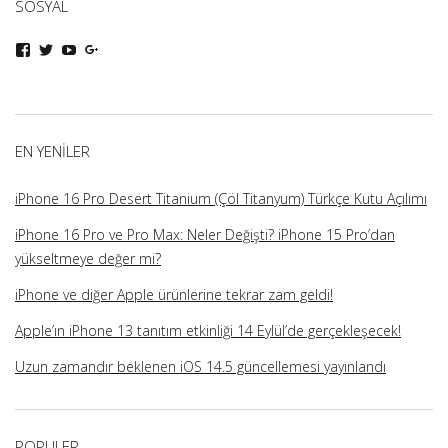
SOSYAL
iphoneturka
iphoneturka
iphoneturka
iphoneturka
kişisinin
kişisinin
kişisinin
kişisinin
Facebook
Twitter
YouTube
Google+
üzerindeki
üzerindeki
üzerindeki
üzerindeki
profilini
profilini
profilini
profilini
görüntüle
görüntüle
görüntüle
görüntüle
EN YENILER
iPhone 16 Pro Desert Titanium (Çöl Titanyum) Türkçe Kutu Açılımı
iPhone 16 Pro ve Pro Max: Neler Değişti? iPhone 15 Pro’dan
yükseltmeye değer mi?
iPhone ve diğer Apple ürünlerine tekrar zam geldi!
Apple’ın iPhone 13 tanıtım etkinliği 14 Eylül’de gerçekleşecek!
Uzun zamandır beklenen iOS 14.5 güncellemesi yayınlandı
POPULER