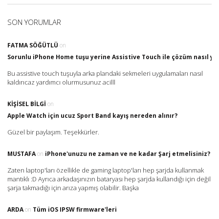
SON YORUMLAR
FATMA SÖĞÜTLÜ
on
Sorunlu iPhone Home tuşu yerine Assistive Touch ile çözüm nasıl yap
Bu assistive touch tuşuyla arka plandaki sekmeleri uygulamaları nasıl
kaldırıcaz yardımcı olurmusunuz acilll
KIŞISEL BILGI
on
Apple Watch için ucuz Sport Band kayış nereden alınır?
Güzel bir paylaşım. Teşekkürler.
MUSTAFA
on
iPhone'unuzu ne zaman ve ne kadar Şarj etmelisiniz?
Zaten laptop'ları özellikle de gaming laptop'ları hep şarjda kullanmak
mantıklı :D Ayrıca arkadaşınızın bataryası hep şarjda kullandığı için değil
şarja takmadığı için arıza yapmış olabilir. Başka
ARDA
on
Tüm iOS IPSW firmware'leri