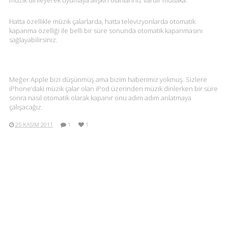
müzik dinleyerek uyumaya alışkın olanlarınız vardır mutlaka.
Hatta özellikle müzik çalarlarda, hatta televizyonlarda otomatik
kapanma özelliği ile belli bir süre sonunda otomatik kapanmasını
sağlayabilirsiniz.
Meğer Apple bizi düşünmüş ama bizim haberimiz yokmuş. Sizlere
iPhone’daki müzik çalar olan iPod üzerinden müzik dinlerken bir süre
sonra nasıl otomatik olarak kapanır onu adım adım anlatmaya
çalışacağız.
25 KASIM 2011
1
1