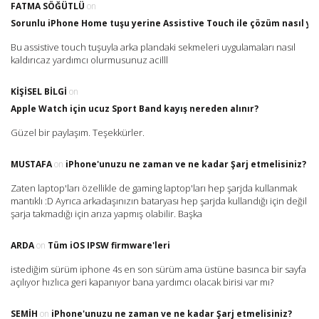
FATMA SÖĞÜTLÜ
on
Sorunlu iPhone Home tuşu yerine Assistive Touch ile çözüm nasıl yap
Bu assistive touch tuşuyla arka plandaki sekmeleri uygulamaları nasıl
kaldırıcaz yardımcı olurmusunuz acilll
KIŞISEL BILGI
on
Apple Watch için ucuz Sport Band kayış nereden alınır?
Güzel bir paylaşım. Teşekkürler.
MUSTAFA
on
iPhone'unuzu ne zaman ve ne kadar Şarj etmelisiniz?
Zaten laptop'ları özellikle de gaming laptop'ları hep şarjda kullanmak
mantıklı :D Ayrıca arkadaşınızın bataryası hep şarjda kullandığı için değil
şarja takmadığı için arıza yapmış olabilir. Başka
ARDA
on
Tüm iOS IPSW firmware'leri
istediğim sürüm iphone 4s en son sürüm ama üstüne basınca bir sayfa
açılıyor hızlıca geri kapanıyor bana yardımcı olacak birisi var mı?
SEMIH
on
iPhone'unuzu ne zaman ve ne kadar Şarj etmelisiniz?