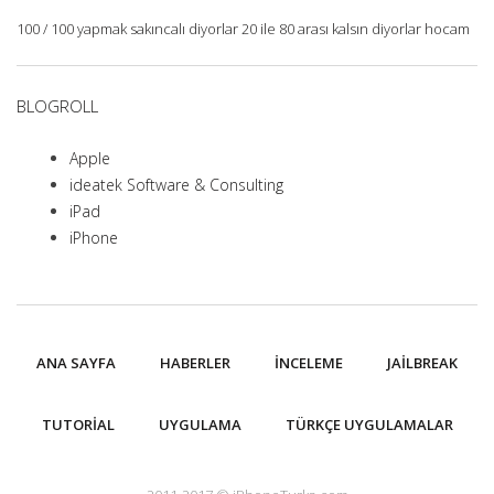
100 / 100 yapmak sakıncalı diyorlar 20 ile 80 arası kalsın diyorlar hocam
BLOGROLL
Apple
ideatek Software & Consulting
iPad
iPhone
ANA SAYFA
HABERLER
İNCELEME
JAILBREAK
TUTORIAL
UYGULAMA
TÜRKÇE UYGULAMALAR