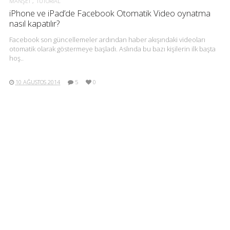
MANŞET
TUTORIAL
iPhone ve iPad’de Facebook Otomatik Video oynatma
nasıl kapatılır?
Facebook son güncellemeler ardından haber akışındaki videoları
otomatik olarak göstermeye başladı. Aslında bu bazı kişilerin ilk başta
hoş..
10 AĞUSTOS 2014
5
0