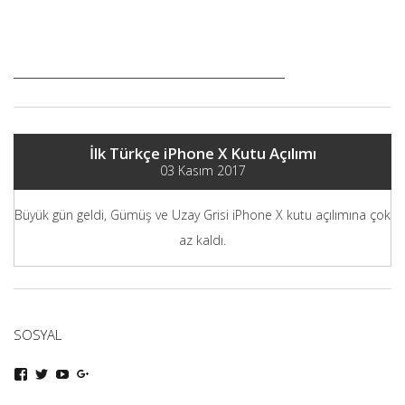
İlk Türkçe iPhone X Kutu Açılımı
03 Kasım 2017
Büyük gün geldi, Gümüş ve Uzay Grisi iPhone X kutu açılımına çok
az kaldı.
SOSYAL
iphoneturka
iphoneturka
iphoneturka
iphoneturka
kişisinin
kişisinin
kişisinin
kişisinin
Facebook
Twitter
YouTube
Google+