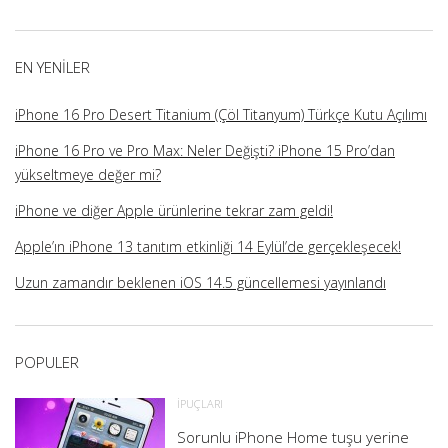
üzerindeki
üzerindeki
üzerindeki
üzerindeki
profilini
profilini
profilini
profilini
görüntüle
görüntüle
görüntüle
görüntüle
EN YENILER
iPhone 16 Pro Desert Titanium (Çöl Titanyum) Türkçe Kutu Açılımı
iPhone 16 Pro ve Pro Max: Neler Değişti? iPhone 15 Pro’dan
yükseltmeye değer mi?
iPhone ve diğer Apple ürünlerine tekrar zam geldi!
Apple’ın iPhone 13 tanıtım etkinliği 14 Eylül’de gerçekleşecek!
Uzun zamandır beklenen iOS 14.5 güncellemesi yayınlandı
POPULER
İPUÇLARI
Sorunlu iPhone Home tuşu yerine