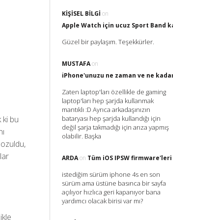
KIŞISEL BILGI
on
Apple Watch için ucuz Sport Band kayış nereden al
Güzel bir paylaşım. Teşekkürler.
MUSTAFA
on
iPhone'unuzu ne zaman ve ne kadar Şarj etmelisin
Zaten laptop'ları özellikle de gaming
laptop'ları hep şarjda kullanmak
mantıklı :D Ayrıca arkadaşınızın
 ki bu
bataryası hep şarjda kullandığı için
değil şarja takmadığı için arıza yapmış
nı
olabilir. Başka
bozuldu,
lar
ARDA
on
Tüm iOS IPSW firmware'leri
istediğim sürüm iphone 4s en son
sürüm ama üstüne basınca bir sayfa
açılıyor hızlıca geri kapanıyor bana
yardımcı olacak birisi var mı?
ikle