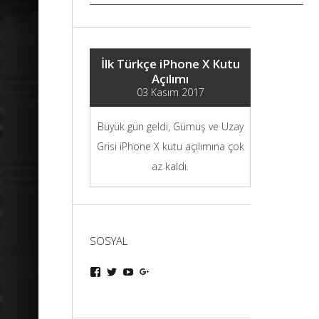
İlk Türkçe iPhone X Kutu
Açılımı
03 Kasım 2017
Büyük gün geldi, Gümüş ve Uzay
Grisi iPhone X kutu açılımına çok
az kaldı.
SOSYAL
iphoneturka
iphoneturka
iphoneturka
iphoneturka
kişisinin
kişisinin
kişisinin
kişisinin
Facebook
Twitter
YouTube
Google+
üzerindeki
üzerindeki
üzerindeki
üzerindeki
profilini
profilini
profilini
profilini