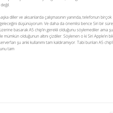
değil.
Başka diller ve aksanlarda çalışmasının yanında, telefonun birçok
ya geleceğini düşünüyorum. Ve daha da önemlisi bence Siri bir sür
çin üzerine basarak A5 chip’in gerekli olduğunu söylemediler ama ş
e mümkün olduğunun altını çizdiler. Söylenen o ki Siri Apple’ın bi
rver’ları şu anki kullanımı tam kaldıramıyor. Tabi bunları A5 chip’
uğunu tam