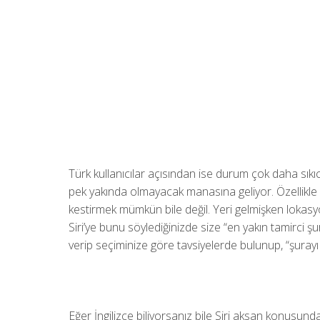
Türk kullanıcılar açısından ise durum çok daha sıkıcı
pek yakında olmayacak manasına geliyor. Özellikle a
kestirmek mümkün bile değil. Yeri gelmişken lokas
Siri’ye bunu söylediğinizde size “en yakın tamirci ş
verip seçiminize göre tavsiyelerde bulunup, “şurayı 
Eğer İngilizce biliyorsanız bile Siri aksan konusund