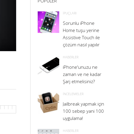
POPULER
İPUÇLARI
Sorunlu iPhone
Home tuşu yerine
Assistive Touch ile
çözüm nasıl yapılır
HABERLER
iPhone'unuzu ne
zaman ve ne kadar
Şarj etmelisiniz?
İNCELEMELER
Jailbreak yapmak için
100 sebep yani 100
uygulama!
HABERLER