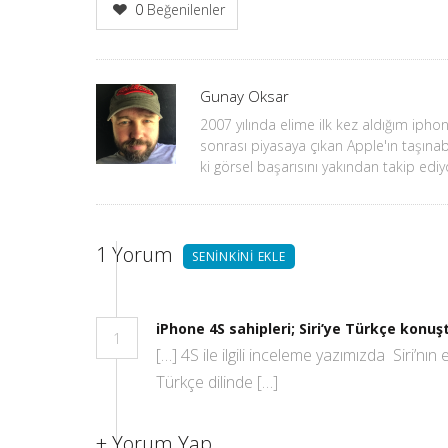
0
Beğenilenler
Yazar
Gunay Oksar
2007 yılında elime ilk kez aldığım iphone
sonrası piyasaya çıkan Apple'ın taşınab
ki görsel başarısını yakından takip edi
1
Yorum
SENINKINI EKLE
iPhone 4S sahipleri; Siri’ye Türkçe konu
1
[…] 4S ile ilgili inceleme yazımızda Siri’nı
Türkçe dilinde […]
+
Yorum Yap