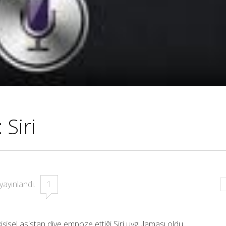
 Siri
yayınlandı.
1
 kişisel asistan diye empoze ettiği Siri uygulaması oldu.