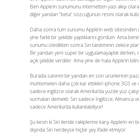
Ben Apple’ın sunumunu internetten yazı akışı olara
diğer yandan “beta” sözcüğünün resmi olarak kulla
Daha sonra tüm sunumu Apple’ın web sitesinden izle
yine farklı bir şekilde yaptıklarını gördüm. Ama be
sunumu izledikten sonra Sırı tanıtımının zekice plan
Bir yandan yeni süper bir uygulamayaptık derken, di
açık şekilde verdiler. Ama yine de hala Apple’ın bilin
Burada sanırım bir yandan en son ürünlerinin paza
muhtemelen daha çok kar ettikleri iphone 3GS ve 4
sadece ingilizce olarak Amerika’da yüzde yüz çalışı
vurmaları demekti. Sırı sadece İngilizce, Almanca v
sadece Amerika’da kullanılabiliyor!
Şu kesin ki Siri ileride rakiplerine karşı Apple’ın e
dışında Siri nerdeyse hiçbir şey ifade etmiyor.