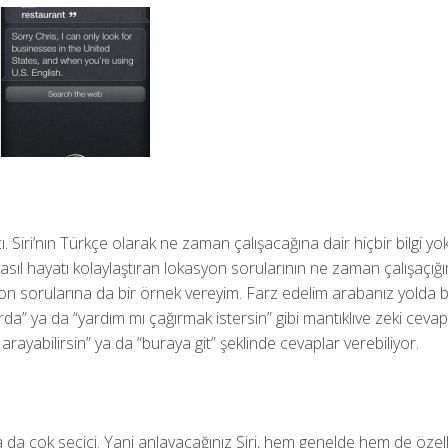
. Siri’nın Türkçe olarak ne zaman çalışacağına dair hiçbir bilgi yok
sıl hayatı kolaylaştıran lokasyon sorularının ne zaman çalışaçığı
yon sorularına da bir örnek vereyim. Farz edelim arabanız yolda 
urda” ya da “yardım mı çağırmak istersin” gibi mantıklıve zeki cevap
arayabilirsin” ya da “buraya git” şeklinde cevaplar verebiliyor.
a da çok seçici. Yani anlayacağınız Siri, hem genelde hem de özell