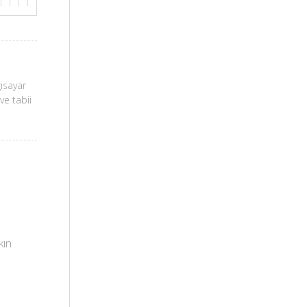
gisayar
ve tabii
kın