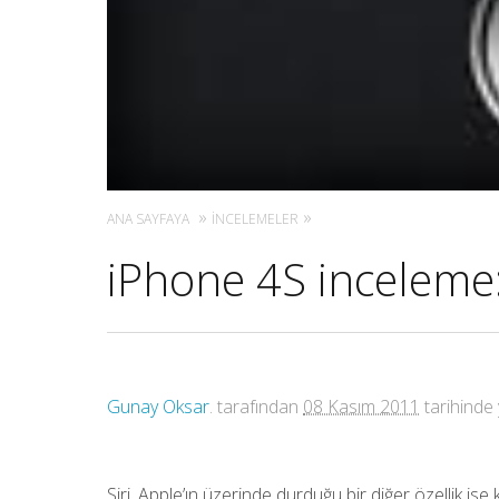
ANA SAYFAYA
İNCELEMELER
iPhone 4S inceleme:
Gunay Oksar
. tarafından
08 Kasım 2011
tarihinde 
Siri, Apple’ın üzerinde durduğu bir diğer özellik ise