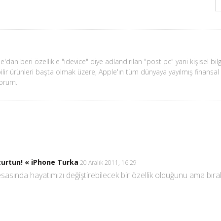
'dan beri özellikle "idevice" diye adlandırılan "post pc" yani kişisel bil
ilir ürünleri başta olmak üzere, Apple'ın tüm dünyaya yayılmış finansal 
yorum.
şturtun! « iPhone Turka
20 Aralık 2011, 16:29
n esasında hayatımızı değiştirebilecek bir özellik olduğunu ama bıra