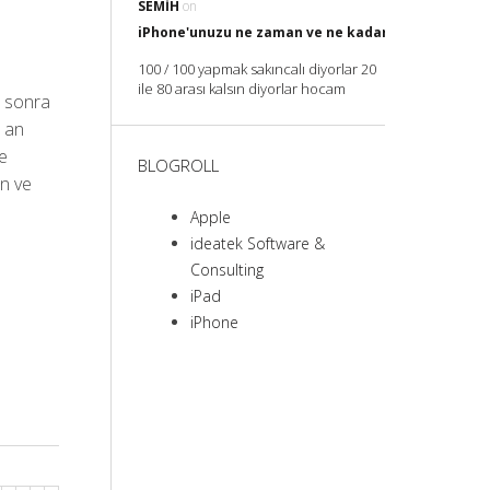
SEMIH
on
iPhone'unuzu ne zaman ve ne kadar Şarj etmelisin
100 / 100 yapmak sakıncalı diyorlar 20
ile 80 arası kalsın diyorlar hocam
e sonra
u an
le
BLOGROLL
in ve
Apple
ideatek Software &
Consulting
iPad
iPhone