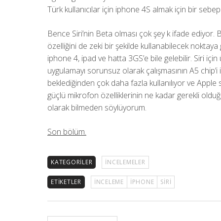
Türk kullanıcılar için iphone 4S almak için bir sebep 
Bence Siri’nin Beta olması çok şey k ifade ediyor. 
özelliğini de zeki bir şekilde kullanabilecek nokta
iphone 4, ipad ve hatta 3GS’e bile gelebilir. Siri i
uygulamayı sorunsuz olarak çalışmasının A5 chip’i il
beklediğinden çok daha fazla kullanılıyor ve Apple se
güçlü mikrofon özelliklerinin ne kadar gerekli old
olarak bilmeden söylüyorum.
Son bölüm.
KATEGORILER
İNCELEMELER
ETIKETLER
INCELEME
IPHONE
SIRI