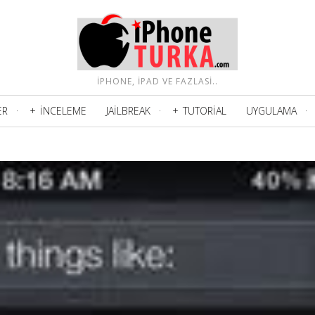
IPHONE, IPAD VE FAZLASI..
ER
İNCELEME
JAILBREAK
TUTORIAL
UYGULAMA