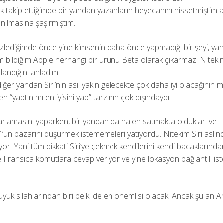
k takip ettiğimde bir yandan yazanların heyecanını hissetmiştim
nılmasına şaşırmıştım.
diğimde önce yine kimsenin daha önce yapmadığı bir şeyi, yani S
nim bildiğim Apple herhangi bir ürünü Beta olarak çıkarmaz. Nitek
landığını anladım.
ğer yandan Siri’nın asıl yakın gelecekte çok daha iyi olacağının m
en “yaptın mı en iyisini yap” tarzının çok dışındaydı.
rlamasını yaparken, bir yandan da halen satmakta oldukları ve
’un pazarını düşürmek istememeleri yatıyordu. Nitekim Siri aslın
yor. Yani tüm dikkati Siri’ye çekmek kendilerini kendi bacaklarında
e Fransıca komutlara cevap veriyor ve yine lokasyon bağlantılı ist
n büyük silahlarından biri belki de en önemlisi olacak. Ancak şu an 