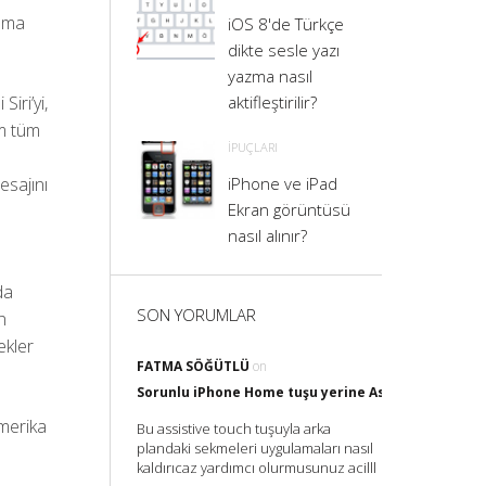
 ama
iOS 8'de Türkçe
dikte sesle yazı
yazma nasıl
iri’yi,
aktifleştirilir?
im tüm
İPUÇLARI
esajını
iPhone ve iPad
Ekran görüntüsü
nasıl alınır?
da
SON YORUMLAR
n
ekler
FATMA SÖĞÜTLÜ
on
Sorunlu iPhone Home tuşu yerine Assistive Touch il
Amerika
Bu assistive touch tuşuyla arka
plandaki sekmeleri uygulamaları nasıl
kaldırıcaz yardımcı olurmusunuz acilll