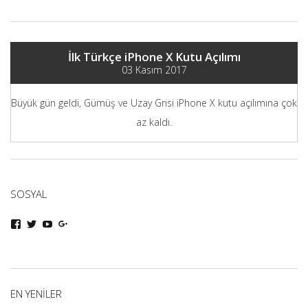
İlk Türkçe iPhone X Kutu Açılımı
03 Kasım 2017
Büyük gün geldi, Gümüş ve Uzay Grisi iPhone X kutu açılımına çok
az kaldı.
SOSYAL
iphoneturka
iphoneturka
iphoneturka
iphoneturka
kişisinin
kişisinin
kişisinin
kişisinin
Facebook
Twitter
YouTube
Google+
üzerindeki
üzerindeki
üzerindeki
üzerindeki
profilini
profilini
profilini
profilini
görüntüle
görüntüle
görüntüle
görüntüle
EN YENILER