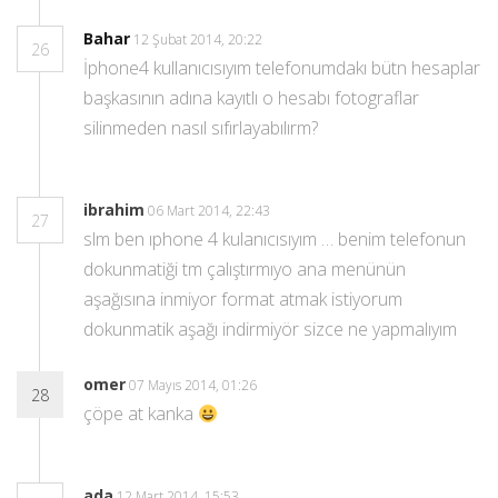
Bahar
12 Şubat 2014, 20:22
26
İphone4 kullanıcısıyım telefonumdakı bütn hesaplar
başkasının adına kayıtlı o hesabı fotograflar
silinmeden nasıl sıfırlayabılırm?
ibrahim
06 Mart 2014, 22:43
27
slm ben ıphone 4 kulanıcısıyım … benim telefonun
dokunmatiği tm çalıştırmıyo ana menünün
aşağısına inmiyor format atmak istiyorum
dokunmatik aşağı indirmiyör sizce ne yapmalıyım
omer
07 Mayıs 2014, 01:26
28
çöpe at kanka
ada
12 Mart 2014, 15:53