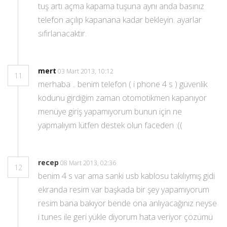
tuş artı açma kapama tuşuna aynı anda basınız
telefon açılıp kapanana kadar bekleyin. ayarlar
sıfırlanacaktır.
mert
03 Mart 2013, 10:12
11
merhaba .. benim telefon ( i phone 4 s ) güvenlik
kodunu girdiğim zaman otomotikmen kapanıyor
menüye giriş yapamıyorum bunun için ne
yapmalıyım lütfen destek olun faceden :((
recep
08 Mart 2013, 02:36
12
benim 4 s var ama sanki usb kablosu takılıymış gidi
ekranda resim var başkada bir şey yapamıyorum
resim bana bakıyor bende ona anlıyacağınız neyse
i tunes ile geri yükle diyorum hata veriyor çözümü