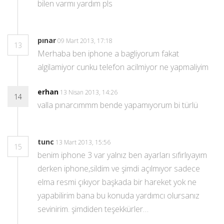
bilen varmı yardım pls
pınar
09 Mart 2013, 17:18
13
Merhaba ben iphone a bagliyorum fakat
algilamiyor cunku telefon acilmiyor ne yapmaliyim
erhan
13 Nisan 2013, 14:26
14
valla pınarcımmm bende yapamıyorum bi türlü
tunc
13 Mart 2013, 15:56
15
benim iphone 3 var yalnız ben ayarları sıfırlıyayım
derken iphone,sildim ve şimdi açılmıyor sadece
elma resmi çıkıyor başkada bir hareket yok ne
yapabilirim bana bu konuda yardımcı olursanız
sevinirim. şimdiden teşekkürler…