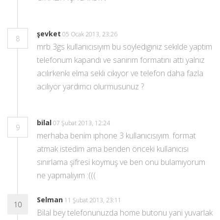
şevket
05 Ocak 2013, 23:26
8
mrb 3gs kullanıcısıyım bu soyledıgınız sekılde yaptım
telefonum kapandı ve sanırım formatını attı yalnız
acılırkenkı elma seklı cıkıyor ve telefon daha fazla
acılıyor yardımcı olurmusunuz ?
bilal
07 Şubat 2013, 12:24
9
merhaba benim ıphone 3 kullanıcısıyım. format
atmak istedim ama benden önceki kullanıcısı
sınırlama şifresi koymuş ve ben onu bulamıyorum
ne yapmalıyım :(((
Selman
11 Şubat 2013, 23:11
10
Bilal bey telefonunuzda home butonu yani yuvarlak