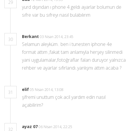
29
yurd dışından ı phone 4 geldı ayarlar bolumun de
sıfre var bu sıfreyı nasıl bulabılırım
Berkant
03 Nisan 2014, 23:45
30
Selamun aleyküm.. ben i tunesten iphone 4e
format attım ,fakat tam anlamıyla herşey silinmedi
yani uygulamalar,fotoğraflar falan duruyor yalnızca
rehber ve ayarlar sıfırlandı..yanlışmı attım acaba ?
elif
05 Nisan 2014, 13:08
31
şifremi unuttum çok acil yardım edin nasıl
açabilirim?
ayaz 07
06 Nisan 2014, 22:25
32