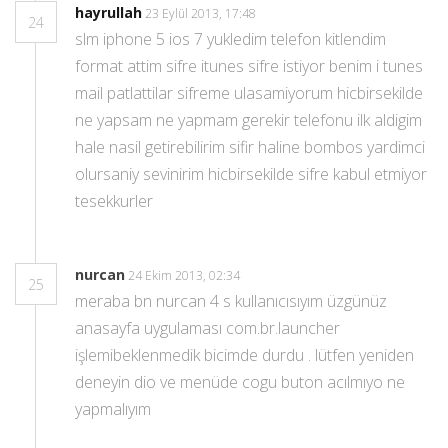
hayrullah
23 Eylül 2013, 17:48
24
slm iphone 5 ios 7 yukledim telefon kitlendim
format attim sifre itunes sifre istiyor benim i tunes
mail patlattilar sifreme ulasamiyorum hicbirsekilde
ne yapsam ne yapmam gerekir telefonu ilk aldigim
hale nasil getirebilirim sifir haline bombos yardimci
olursaniy sevinirim hicbirsekilde sifre kabul etmiyor
tesekkurler
nurcan
24 Ekim 2013, 02:34
25
meraba bn nurcan 4 s kullanıcısıyım üzgünüz
anasayfa uygulaması com.br.launcher
işlemibeklenmedik bicimde durdu . lütfen yeniden
deneyin dio ve menüde cogu buton acılmıyo ne
yapmalıyım