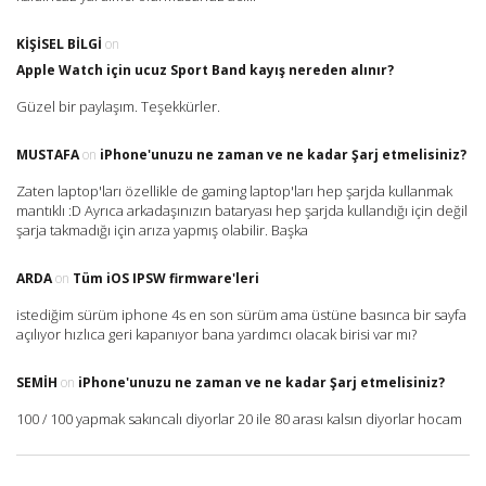
KIŞISEL BILGI
on
Apple Watch için ucuz Sport Band kayış nereden alınır?
Güzel bir paylaşım. Teşekkürler.
MUSTAFA
on
iPhone'unuzu ne zaman ve ne kadar Şarj etmelisiniz?
Zaten laptop'ları özellikle de gaming laptop'ları hep şarjda kullanmak
mantıklı :D Ayrıca arkadaşınızın bataryası hep şarjda kullandığı için değil
şarja takmadığı için arıza yapmış olabilir. Başka
ARDA
on
Tüm iOS IPSW firmware'leri
istediğim sürüm iphone 4s en son sürüm ama üstüne basınca bir sayfa
açılıyor hızlıca geri kapanıyor bana yardımcı olacak birisi var mı?
SEMIH
on
iPhone'unuzu ne zaman ve ne kadar Şarj etmelisiniz?
100 / 100 yapmak sakıncalı diyorlar 20 ile 80 arası kalsın diyorlar hocam