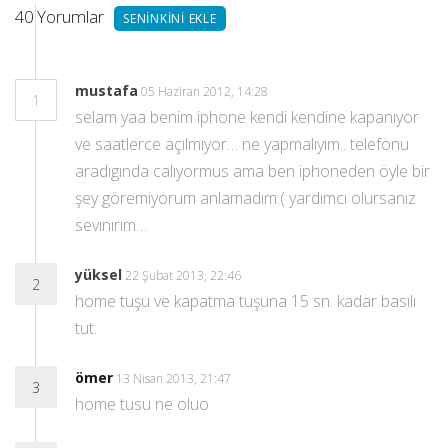
40
Yorumlar
SENINKINI EKLE
mustafa
05 Haziran 2012, 14:28
1
selam yaa benim iphone kendi kendine kapanıyor
ve saatlerce açılmıyor… ne yapmalıyım.. telefonu
aradıgında calıyormus ama ben iphoneden öyle bir
şey göremiyorum anlamadım:( yardımcı olursanız
sevınırım…
yüksel
22 Şubat 2013, 22:46
2
home tuşu ve kapatma tuşuna 15 sn. kadar basılı
tut.
ömer
13 Nisan 2013, 21:47
3
home tusu ne oluo