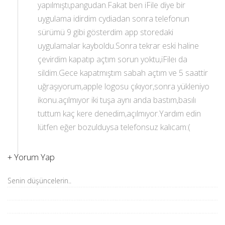
yapılmıştı,pangudan.Fakat ben iFile diye bir
uygulama idirdim cydiadan sonra telefonun
sürümü 9 gibi gösterdim app storedaki
uygulamalar kayboldu.Sonra tekrar eski haline
çevirdim kapatıp açtım sorun yoktu,iFileı da
sildim.Gece kapatmıştım sabah açtım ve 5 saattir
uğraşıyorum,apple logosu çıkıyor,sonra yükleniyo
ikonu.açılmıyor iki tuşa aynı anda bastım,basılı
tuttum kaç kere denedim,açılmıyor.Yardım edin
lütfen eğer bozulduysa telefonsuz kalıcam:(
+
Yorum Yap