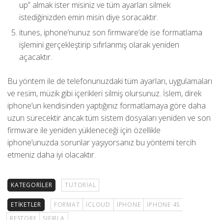
up” almak ister misiniz ve tüm ayarları silmek
istediğinizden emin misin diye soracaktır.
itunes, iphone’nunuz son firmware’de ise formatlama
işlemini gerçekleştirip sıfırlanmış olarak yeniden
açacaktır.
Bu yöntem ile de telefonunuzdaki tüm ayarları, uygulamaları
ve resim, müzik gibi içerikleri silmiş olursunuz. İslem, direk
iphone’un kendisinden yaptığınız formatlamaya göre daha
uzun sürecektir ancak tüm sistem dosyaları yeniden ve son
firmware ile yeniden yükleneceği için özellikle
iphone’unuzda sorunlar yaşıyorsanız bu yöntemi tercih
etmeniz daha iyi olacaktır.
KATEGORILER
TUTORIAL
ETIKETLER
FORMAT
ICLOUD
IPHONE
IPHONE 4S
RESTORE
SIFIRLA