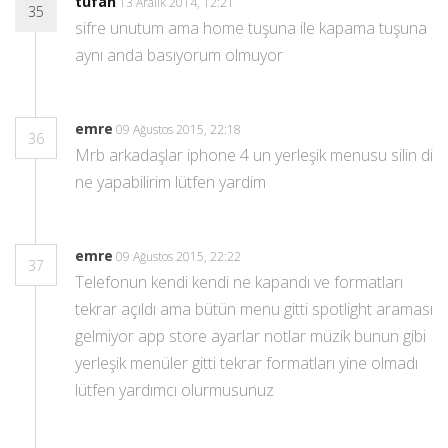
tufan
13 Aralık 2014, 12:21
35
sifre unutum ama home tuşuna ile kapama tuşuna
aynı anda basıyorum olmuyor
emre
09 Ağustos 2015, 22:18
36
Mrb arkadaşlar iphone 4 un yerleşik menusu silin di
ne yapabilirim lütfen yardim
emre
09 Ağustos 2015, 22:22
37
Telefonun kendi kendi ne kapandı ve formatları
tekrar açıldı ama bütün menu gitti spotlight araması
gelmiyor app store ayarlar notlar müzik bunun gibi
yerleşik menüler gitti tekrar formatları yine olmadı
lütfen yardımcı olurmusunuz