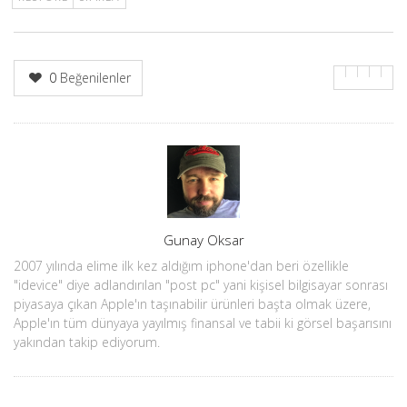
0
Beğenilenler
Yazar
Gunay Oksar
2007 yılında elime ilk kez aldığım iphone'dan beri özellikle
"idevice" diye adlandırılan "post pc" yani kişisel bilgisayar sonrası
piyasaya çıkan Apple'ın taşınabilir ürünleri başta olmak üzere,
Apple'ın tüm dünyaya yayılmış finansal ve tabii ki görsel başarısını
yakından takip ediyorum.