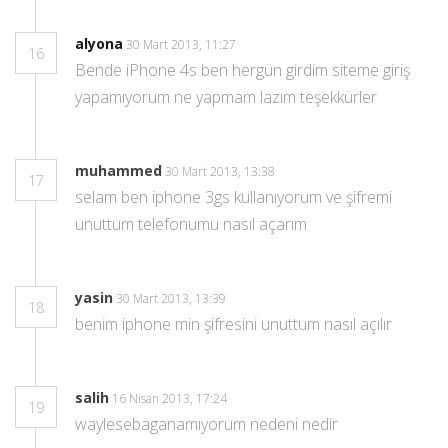
alyona
30 Mart 2013, 11:27
16
Bende iPhone 4s ben hergün girdim siteme giriş
yapamıyorum ne yapmam lazım teşekkürler
muhammed
30 Mart 2013, 13:38
17
selam ben iphone 3gs kullanıyorum ve şifremi
unuttum telefonumu nasıl açarım
yasin
30 Mart 2013, 13:39
18
benim iphone min şifresini unuttum nasıl açılır
salih
16 Nisan 2013, 17:24
19
waylesebaganamıyorum nedeni nedir