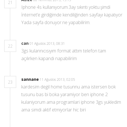
21
Iphone 4s kullanıyorum.3ay sıkıntı yoktu.şimdi
İnternet’e girdiğimde kendiliğinden sayfayı kapatıyor
Yada sayfa donuyor.ne yapabilirim.
can
01 Ağustos 2013, 08:31
22
3gs kulannıcısıyım format attım telefon tam
açılırken kapandı napabilirim
sannane
11 Ağustos 2013, 02:05
23
kardesim degil home tusunnu ama istersen bok
tusunu bas bi boka yaramiyor ben iphone 2
kulaniyorum ama programlari iphone 3gs yukledim
ama simdi aktif etmiyorlar hic biri