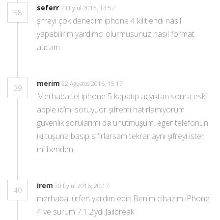
seferr
23 Eylül 2015, 14:52
38
şifreyi çok denedim iphone 4 kilitlendi nasıl
yapabilirim yardımcı olurmusunuz nasıl format
atıcam
merim
22 Ağustos 2016, 15:17
39
Merhaba tel iphone 5 kapatıp açyıktan sonra eski
apple id’mi soruyuor şifremi hatırlamıyorum
güvenlik sorularımı da unutmuşum. eger telefonun
iki tuşuna basıp sıfırlarsam tekrar aynı şifreyi ister
mi benden.
irem
30 Eylül 2016, 20:17
40
merhaba lütfen yardım edin.Benim cihazım iPhone
4 ve sürüm 7.1.2’ydi.Jailbreak