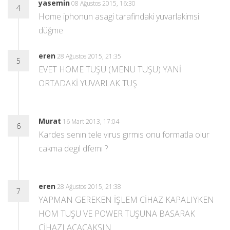
yasemin
08 Ağustos 2015, 16:30
4
Home iphonun asagi tarafindaki yuvarlakimsi
düğme
eren
28 Ağustos 2015, 21:35
5
EVET HOME TUŞU (MENU TUŞU) YANİ
ORTADAKİ YUVARLAK TUŞ
Murat
16 Mart 2013, 17:04
6
Kardes senın tele vırus gırmıs onu formatla olur
cakma degıl dfemı ?
eren
28 Ağustos 2015, 21:38
7
YAPMAN GEREKEN İŞLEM CİHAZ KAPALIYKEN
HOM TUŞU VE POWER TUŞUNA BASARAK
CİHAZI AÇACAKSIN