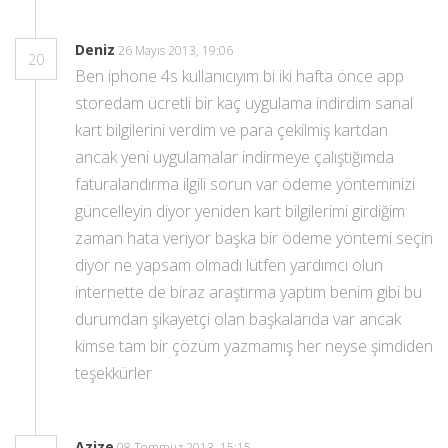
Deniz
26 Mayıs 2013, 19:06
20
Ben iphone 4s kullanıcıyım bi iki hafta önce app
storedam ücretli bir kaç uygulama indirdim sanal
kart bilgilerini verdim ve para çekilmiş kartdan
ancak yeni uygulamalar indirmeye çalıştığımda
faturalandırma ilgili sorun var ödeme yönteminizi
güncelleyin diyor yeniden kart bilgilerimi girdiğim
zaman hata veriyor başka bir ödeme yöntemi seçin
diyor ne yapsam olmadı lütfen yardımcı olun
internette de biraz araştırma yaptım benim gibi bu
durumdan şikayetçi olan başkalarıda var ancak
kimse tam bir çözüm yazmamış her neyse şimdiden
teşekkürler
Azize
08 Temmuz 2013, 15:15