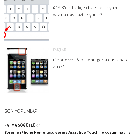
iOS 8'de Türkçe dikte sesle yazı
yazma nasıl aktifleştirilir?
İPUÇLARI
iPhone ve iPad Ekran görüntüsü nasıl
alınır?
SON YORUMLAR
FATMA SÖĞÜTLÜ
on
Sorunlu iPhone Home tuşu yerine Assistive Touch ile çözüm nasıl yap