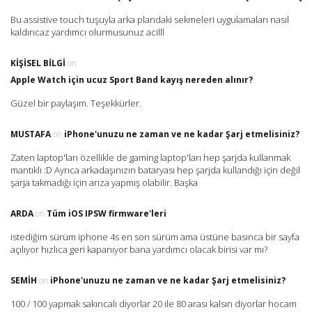
Bu assistive touch tuşuyla arka plandaki sekmeleri uygulamaları nasıl
kaldırıcaz yardımcı olurmusunuz acilll
KIŞISEL BILGI
on
Apple Watch için ucuz Sport Band kayış nereden alınır?
Güzel bir paylaşım. Teşekkürler.
MUSTAFA
on
iPhone'unuzu ne zaman ve ne kadar Şarj etmelisiniz?
Zaten laptop'ları özellikle de gaming laptop'ları hep şarjda kullanmak
mantıklı :D Ayrıca arkadaşınızın bataryası hep şarjda kullandığı için değil
şarja takmadığı için arıza yapmış olabilir. Başka
ARDA
on
Tüm iOS IPSW firmware'leri
istediğim sürüm iphone 4s en son sürüm ama üstüne basınca bir sayfa
açılıyor hızlıca geri kapanıyor bana yardımcı olacak birisi var mı?
SEMIH
on
iPhone'unuzu ne zaman ve ne kadar Şarj etmelisiniz?
100 / 100 yapmak sakıncalı diyorlar 20 ile 80 arası kalsın diyorlar hocam