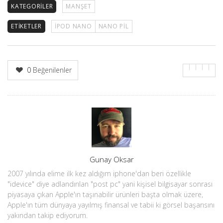
KATEGORILER
MANŞET
ETIKETLER
IPOD NANO
NANO PIL
0
Beğenilenler
Yazar
Gunay Oksar
2007 yılında elime ilk kez aldığım iphone'dan beri özellikle
"idevice" diye adlandırılan "post pc" yani kişisel bilgisayar sonrası
piyasaya çıkan Apple'ın taşınabilir ürünleri başta olmak üzere,
Apple'ın tüm dünyaya yayılmış finansal ve tabii ki görsel başarısını
yakından takip ediyorum.