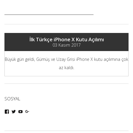
İlk Türkçe iPhone X Kutu Açılımı
03 Kasım 2017
Büyük gün geldi, Gümüş ve Uzay Grisi iPhone X kutu açılımına çok
az kaldı.
SOSYAL
iphoneturka
iphoneturka
iphoneturka
iphoneturka
kişisinin
kişisinin
kişisinin
kişisinin
Facebook
Twitter
YouTube
Google+
üzerindeki
üzerindeki
üzerindeki
üzerindeki
profilini
profilini
profilini
profilini