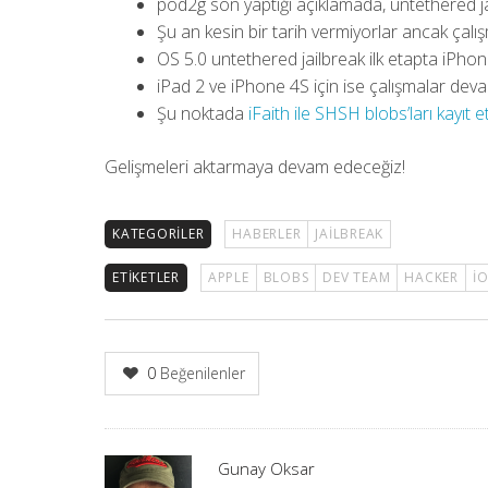
pod2g son yaptığı açıklamada, untethered jai
Şu an kesin bir tarih vermiyorlar ancak çal
OS 5.0 untethered jailbreak ilk etapta iPhone
iPad 2 ve iPhone 4S için ise çalışmalar dev
Şu noktada
iFaith ile SHSH blobs’ları kayıt
Gelişmeleri aktarmaya devam edeceğiz!
KATEGORILER
HABERLER
JAILBREAK
ETIKETLER
APPLE
BLOBS
DEV TEAM
HACKER
IO
0
Beğenilenler
Yazar
Gunay Oksar