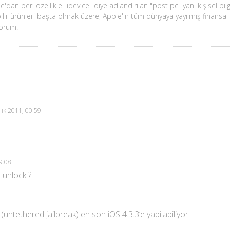
'dan beri özellikle "idevice" diye adlandırılan "post pc" yani kişisel bil
ilir ürünleri başta olmak üzere, Apple'ın tüm dünyaya yayılmış finansal 
yorum.
lık 2011, 00:59
19:08
e unlock ?
 (untethered jailbreak) en son iOS 4.3.3’e yapilabiliyor!