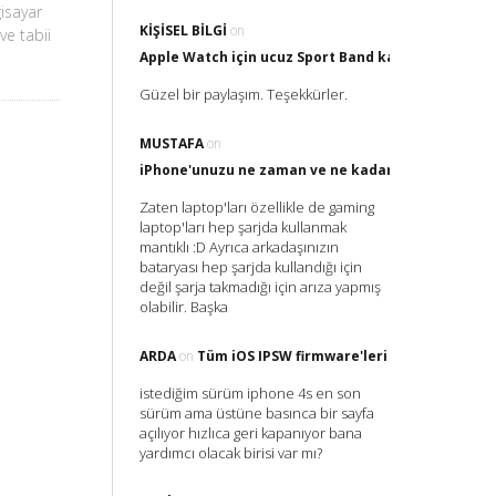
gisayar
KIŞISEL BILGI
on
ve tabii
Apple Watch için ucuz Sport Band kayış nereden al
Güzel bir paylaşım. Teşekkürler.
MUSTAFA
on
iPhone'unuzu ne zaman ve ne kadar Şarj etmelisin
Zaten laptop'ları özellikle de gaming
laptop'ları hep şarjda kullanmak
mantıklı :D Ayrıca arkadaşınızın
bataryası hep şarjda kullandığı için
değil şarja takmadığı için arıza yapmış
olabilir. Başka
ARDA
on
Tüm iOS IPSW firmware'leri
istediğim sürüm iphone 4s en son
sürüm ama üstüne basınca bir sayfa
açılıyor hızlıca geri kapanıyor bana
yardımcı olacak birisi var mı?