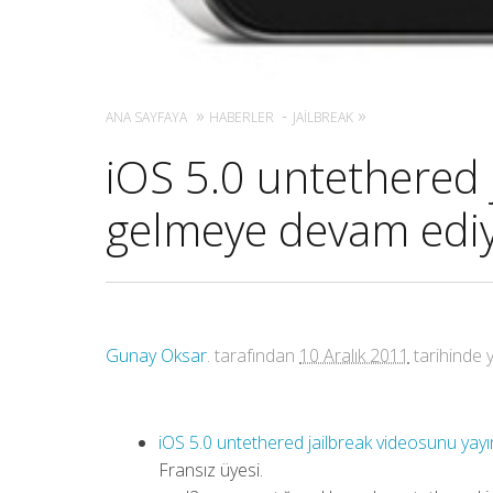
ANA SAYFAYA
HABERLER
JAILBREAK
iOS 5.0 untethered j
gelmeye devam ediy
Gunay Oksar
. tarafından
10 Aralık 2011
tarihinde y
iOS 5.0 untethered jailbreak videosunu yay
Fransız üyesi.