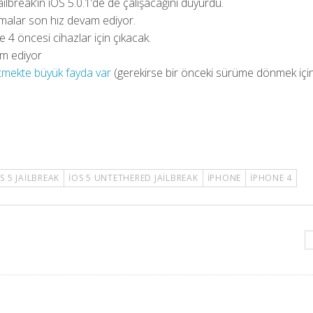
lbreak’ın iOS 5.0.1’de de çalışacağını duyurdu.
ışmalar son hız devam ediyor.
 4 öncesi cihazlar için çıkacak.
am ediyor
 etmekte büyük fayda var
(gerekirse bir önceki sürüme dönmek içi
S 5 JAILBREAK
IOS 5 UNTETHERED JAILBREAK
IPHONE
IPHONE 4