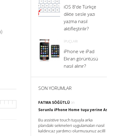
iOS 8'de Türkçe
dikte sesle yazı
yazma nasıl
aktifleştirilir?
n)
İPUÇLARI
iPhone ve iPad
Ekran görüntüsü
nasıl alınır?
SON YORUMLAR
FATMA SÖĞÜTLÜ
on
Sorunlu iPhone Home tuşu yerine Assistive Touch il
Bu assistive touch tuşuyla arka
plandaki sekmeleri uygulamaları nasıl
kaldırıcaz yardımcı olurmusunuz acilll