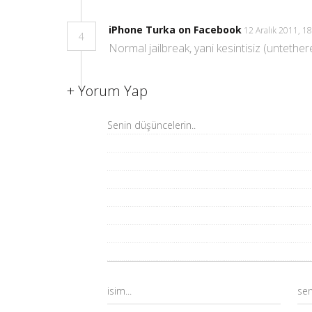
iPhone Turka on Facebook
12 Aralık 2011, 1
4
Normal jailbreak, yani kesintisiz (untethere
+
Yorum Yap