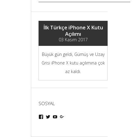
İlk Türkçe iPhone X Kutu
Açılımı
03 Kasım 2017
Büyük gün geldi, Gümüş ve Uzay
Grisi iPhone X kutu açılımına çok
az kaldı.
SOSYAL
iphoneturka
iphoneturka
iphoneturka
iphoneturka
kişisinin
kişisinin
kişisinin
kişisinin
Facebook
Twitter
YouTube
Google+
üzerindeki
üzerindeki
üzerindeki
üzerindeki
profilini
profilini
profilini
profilini