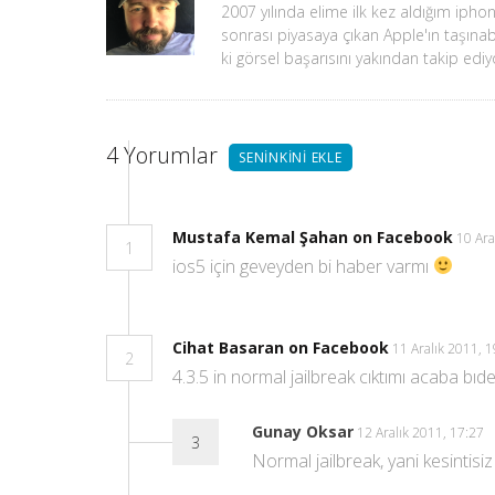
2007 yılında elime ilk kez aldığım iphone
sonrası piyasaya çıkan Apple'ın taşınab
ki görsel başarısını yakından takip edi
4
Yorumlar
SENINKINI EKLE
Mustafa Kemal Şahan on Facebook
10 Ara
1
ios5 için geveyden bi haber varmı
Cihat Basaran on Facebook
11 Aralık 2011, 
2
4.3.5 in normal jailbreak cıktımı acaba bıd
Gunay Oksar
12 Aralık 2011, 17:27
3
Normal jailbreak, yani kesintisiz