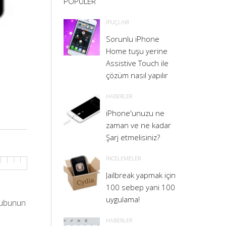
POPULER
İPUÇLARI
Sorunlu iPhone
Home tuşu yerine
Assistive Touch ile
çözüm nasıl yapılır
HABERLER
iPhone'unuzu ne
zaman ve ne kadar
Şarj etmelisiniz?
İNCELEMELER
Jailbreak yapmak için
100 sebep yani 100
uygulama!
rubunun
HABERLER