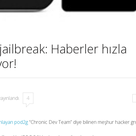
ailbreak: Haberler hızla
or!
ayınlandı.
4
ınlayan pod2g
“Chronic Dev Team” diye bilinen meşhur hacker g