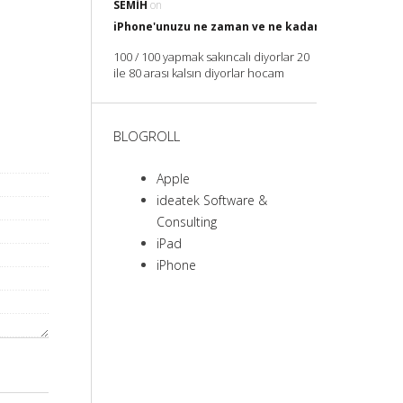
SEMIH
on
iPhone'unuzu ne zaman ve ne kadar Şarj etmelisin
100 / 100 yapmak sakıncalı diyorlar 20
ile 80 arası kalsın diyorlar hocam
BLOGROLL
Apple
ideatek Software &
Consulting
iPad
iPhone