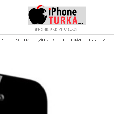
IPHONE, IPAD VE FAZLASI..
ER
İNCELEME
JAILBREAK
TUTORIAL
UYGULAMA