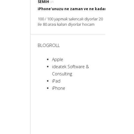
SEMIH
on
iPhone'unuzu ne zaman ve ne kadar Şarj etmelisin
100 / 100 yapmak sakıncalı diyorlar 20
ile 80 arası kalsın diyorlar hocam
BLOGROLL
Apple
ideatek Software &
Consulting
iPad
iPhone