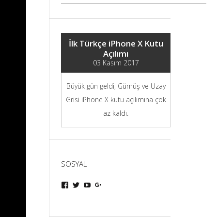
İlk Türkçe iPhone X Kutu
Açılımı
03 Kasım 2017
Büyük gün geldi, Gümüş ve Uzay
Grisi iPhone X kutu açılımına çok
az kaldı.
SOSYAL
iphoneturka
iphoneturka
iphoneturka
iphoneturka
kişisinin
kişisinin
kişisinin
kişisinin
Facebook
Twitter
YouTube
Google+
üzerindeki
üzerindeki
üzerindeki
üzerindeki
profilini
profilini
profilini
profilini