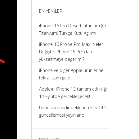
görüntüle
görüntüle
görüntüle
görüntüle
EN YENILER
iPhone 16 Pro Desert Titanium (Çöl
Titanyum) Türkçe Kutu Açılımı
iPhone 16 Pro ve Pro Max: Neler
Değişti? iPhone 15 Pro’dan
yükseltmeye değer mi?
iPhone ve diğer Apple ürünlerine
tekrar zam geldi!
Apple’ın iPhone 13 tanıtım etkinliği
14 Eylül’de gerçekleşecek!
Uzun zamandır beklenen iOS 14.5
güncellemesi yayınlandı