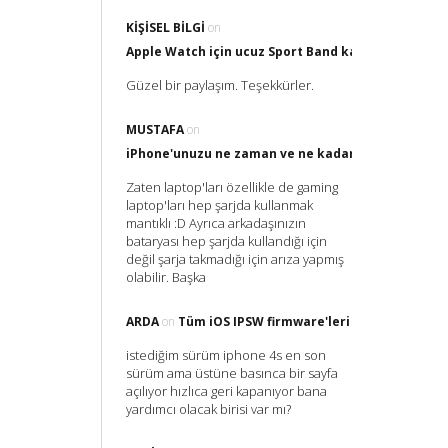
KIŞISEL BILGI
on
Apple Watch için ucuz Sport Band kayış nereden al
Güzel bir paylaşım. Teşekkürler.
MUSTAFA
on
iPhone'unuzu ne zaman ve ne kadar Şarj etmelisin
Zaten laptop'ları özellikle de gaming
laptop'ları hep şarjda kullanmak
mantıklı :D Ayrıca arkadaşınızın
bataryası hep şarjda kullandığı için
değil şarja takmadığı için arıza yapmış
olabilir. Başka
ARDA
on
Tüm iOS IPSW firmware'leri
istediğim sürüm iphone 4s en son
sürüm ama üstüne basınca bir sayfa
açılıyor hızlıca geri kapanıyor bana
yardımcı olacak birisi var mı?