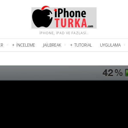
IPHONE, IPAD VE FAZLASI..
ER
İNCELEME
JAILBREAK
TUTORIAL
UYGULAMA