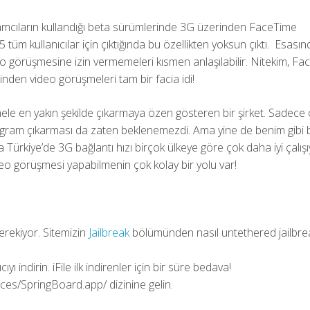
amcıların kullandığı beta sürümlerinde 3G üzerinden FaceTime
tüm kullanıcılar için çıktığında bu özellikten yoksun çıktı. Esasın
eo görüşmesine izin vermemeleri kısmen anlaşılabilir. Nitekim, F
den video görüşmeleri tam bir facia idi!
 en yakın şekilde çıkarmaya özen gösteren bir şirket. Sadece ç
ogram çıkarması da zaten beklenemezdi. Ama yine de benim gibi 
 Türkiye’de 3G bağlantı hızı birçok ülkeye göre çok daha iyi çalışı
deo görüşmesi yapabilmenin çok kolay bir yolu var!
:
erekiyor. Sitemizin
Jailbreak
bölümünden nasıl untethered jailbre
ıyı indirin. iFile ilk indirenler için bir süre bedava!
vices/SpringBoard.app/ dizinine gelin.