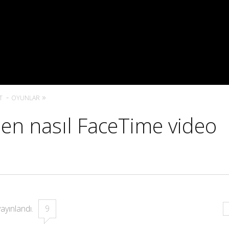
T
OYUNLAR
en nasıl FaceTime video
ayınlandı.
9