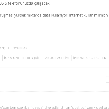
iOS 5 telefonunuzda çalışacak.
şmesi yüksek miktarda data kullanıyor. İnternet kullanım limitini
ANŞET
OYUNLAR
E
IOS 5 UNTETHERED JAILBREAK 3G FACETIME
IPHONE 4 3G FACETIME
'dan beri özellikle "idevice" diye adlandırılan "post pc" yani kişisel bil