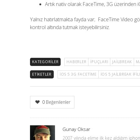
Artık nativ olarak FaceTime, 3G üzerinden 
Yalnız hatırlatmakta fayda var; FaceTime Video görü
kontrol altında tutmak isteyebilirsiniz.
KATEGORILER
HABERLER
İPUÇLARI
JAILBREAK
M
ETIKETLER
IOS 5 3G FACETIME
IOS 5 JAILBREAK IFIL
0
Beğenilenler
Yazar
Gunay Oksar
2007 yılında elime ilk kez aldığım iphone