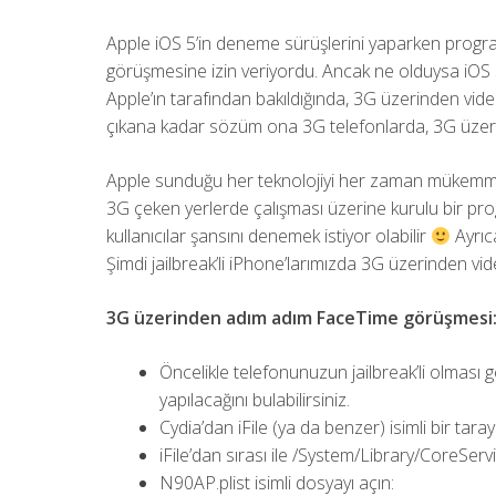
Apple iOS 5’in deneme sürüşlerini yaparken progr
görüşmesine izin veriyordu. Ancak ne olduysa iOS 5 
Apple’ın tarafından bakıldığında, 3G üzerinden vid
çıkana kadar sözüm ona 3G telefonlarda, 3G üzerin
Apple sunduğu her teknolojiyi her zaman mükemmele
3G çeken yerlerde çalışması üzerine kurulu bir pr
kullanıcılar şansını denemek istiyor olabilir
Ayrıca
Şimdi jailbreak’li iPhone’larımızda 3G üzerinden vi
3G üzerinden adım adım FaceTime görüşmesi
Öncelikle telefonunuzun jailbreak’li olması g
yapılacağını bulabilirsiniz.
Cydia’dan iFile (ya da benzer) isimli bir tarayıc
iFile’dan sırası ile /System/Library/CoreSer
N90AP.plist isimli dosyayı açın: