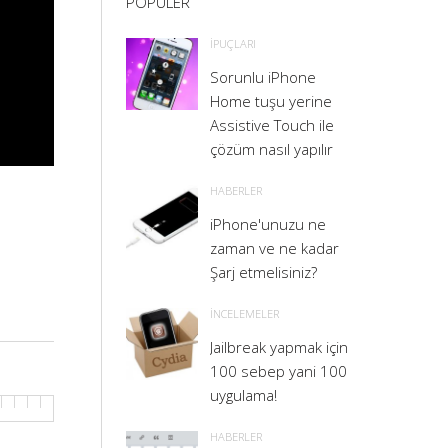
POPULER
İPUÇLARI
Sorunlu iPhone
Home tuşu yerine
Assistive Touch ile
çözüm nasıl yapılır
HABERLER
iPhone'unuzu ne
zaman ve ne kadar
Şarj etmelisiniz?
İNCELEMELER
Jailbreak yapmak için
100 sebep yani 100
uygulama!
HABERLER