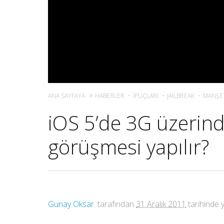
ANA SAYFAYA
HABERLER
İPUÇLARI
JAILBREAK
MANŞE
iOS 5’de 3G üzerind
görüşmesi yapılır?
Gunay Oksar
. tarafından
31 Aralık 2011
tarihinde y