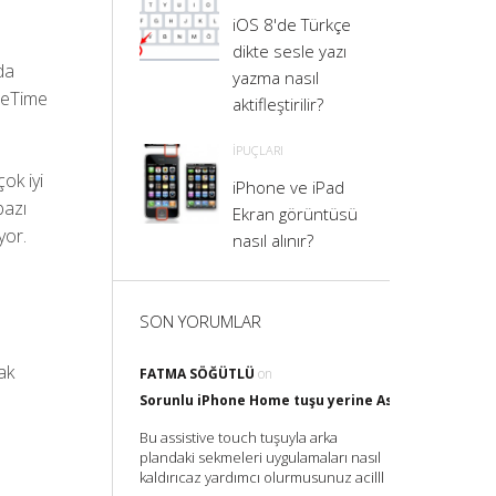
iOS 8'de Türkçe
dikte sesle yazı
da
yazma nasıl
aceTime
aktifleştirilir?
İPUÇLARI
ok iyi
iPhone ve iPad
bazı
Ekran görüntüsü
yor.
nasıl alınır?
SON YORUMLAR
ak
FATMA SÖĞÜTLÜ
on
Sorunlu iPhone Home tuşu yerine Assistive Touch il
Bu assistive touch tuşuyla arka
plandaki sekmeleri uygulamaları nasıl
kaldırıcaz yardımcı olurmusunuz acilll