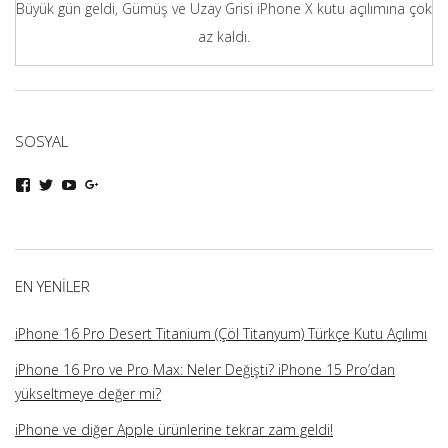
Büyük gün geldi, Gümüş ve Uzay Grisi iPhone X kutu açılımına çok
az kaldı.
SOSYAL
iphoneturka
iphoneturka
iphoneturka
iphoneturka
kişisinin
kişisinin
kişisinin
kişisinin
Facebook
Twitter
YouTube
Google+
üzerindeki
üzerindeki
üzerindeki
üzerindeki
profilini
profilini
profilini
profilini
görüntüle
görüntüle
görüntüle
görüntüle
EN YENILER
iPhone 16 Pro Desert Titanium (Çöl Titanyum) Türkçe Kutu Açılımı
iPhone 16 Pro ve Pro Max: Neler Değişti? iPhone 15 Pro’dan
yükseltmeye değer mi?
iPhone ve diğer Apple ürünlerine tekrar zam geldi!