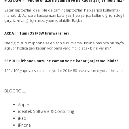
MUSTAFA
on
iPhone'unuzu ne zaman ve ne kadar Şarj etmelisiniz?
Zaten laptop'ları özellikle de gaming laptop'ları hep şarjda kullanmak
mantıklı :D Ayrıca arkadaşınızın bataryası hep şarjda kullandığı için değil
şarja takmadığı için arıza yapmış olabilir. Başka
ARDA
on
Tüm iOS IPSW firmware'leri
istediğim sürüm iphone 4s en son sürüm ama üstüne basınca bir sayfa
açılıyor hızlıca geri kapanıyor bana yardımcı olacak birisi var mı?
SEMIH
on
iPhone'unuzu ne zaman ve ne kadar Şarj etmelisiniz?
100 / 100 yapmak sakıncalı diyorlar 20 ile 80 arası kalsın diyorlar hocam
BLOGROLL
Apple
ideatek Software & Consulting
iPad
iPhone