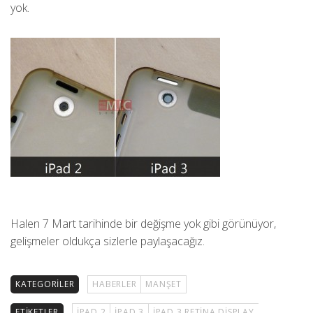
yok.
Halen 7 Mart tarihinde bir değişme yok gibi görünüyor,
gelişmeler oldukça sizlerle paylaşacağız.
KATEGORILER
HABERLER
MANŞET
ETIKETLER
IPAD 2
IPAD 3
IPAD 3 RETINA DISPLAY