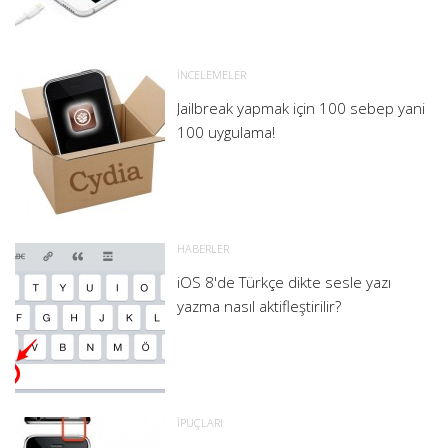
İNCELEMELER
Jailbreak yapmak için 100 sebep yani
100 uygulama!
HABERLER
iOS 8'de Türkçe dikte sesle yazı
yazma nasıl aktifleştirilir?
İPUÇLARI