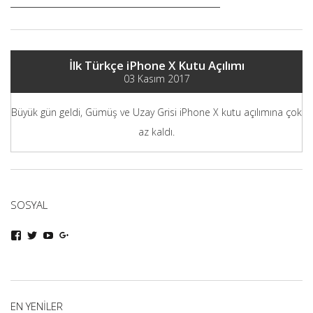
İlk Türkçe iPhone X Kutu Açılımı
03 Kasım 2017
Büyük gün geldi, Gümüş ve Uzay Grisi iPhone X kutu açılımına çok
az kaldı.
SOSYAL
iphoneturka
iphoneturka
iphoneturka
iphoneturka
kişisinin
kişisinin
kişisinin
kişisinin
Facebook
Twitter
YouTube
Google+
üzerindeki
üzerindeki
üzerindeki
üzerindeki
profilini
profilini
profilini
profilini
görüntüle
görüntüle
görüntüle
görüntüle
EN YENILER