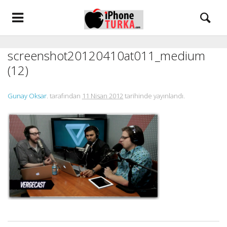
screenshot20120410at011_medium
(12)
Gunay Oksar
. tarafından
11 Nisan 2012
tarihinde yayınlandı.