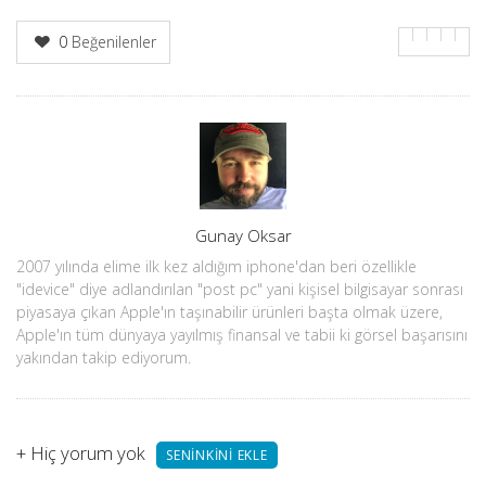
0
Beğenilenler
Yazar
Gunay Oksar
2007 yılında elime ilk kez aldığım iphone'dan beri özellikle
"idevice" diye adlandırılan "post pc" yani kişisel bilgisayar sonrası
piyasaya çıkan Apple'ın taşınabilir ürünleri başta olmak üzere,
Apple'ın tüm dünyaya yayılmış finansal ve tabii ki görsel başarısını
yakından takip ediyorum.
+
Hiç yorum yok
SENINKINI EKLE