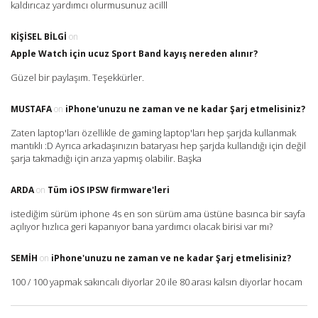
kaldırıcaz yardımcı olurmusunuz acilll
KIŞISEL BILGI
on
Apple Watch için ucuz Sport Band kayış nereden alınır?
Güzel bir paylaşım. Teşekkürler.
MUSTAFA
on
iPhone'unuzu ne zaman ve ne kadar Şarj etmelisiniz?
Zaten laptop'ları özellikle de gaming laptop'ları hep şarjda kullanmak
mantıklı :D Ayrıca arkadaşınızın bataryası hep şarjda kullandığı için değil
şarja takmadığı için arıza yapmış olabilir. Başka
ARDA
on
Tüm iOS IPSW firmware'leri
istediğim sürüm iphone 4s en son sürüm ama üstüne basınca bir sayfa
açılıyor hızlıca geri kapanıyor bana yardımcı olacak birisi var mı?
SEMIH
on
iPhone'unuzu ne zaman ve ne kadar Şarj etmelisiniz?
100 / 100 yapmak sakıncalı diyorlar 20 ile 80 arası kalsın diyorlar hocam