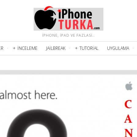
IPHONE, IPAD VE FAZLASI..
ER
İNCELEME
JAILBREAK
TUTORIAL
UYGULAMA