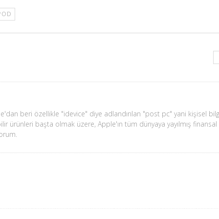
IPOD
'dan beri özellikle "idevice" diye adlandırılan "post pc" yani kişisel bil
ilir ürünleri başta olmak üzere, Apple'ın tüm dünyaya yayılmış finansal 
yorum.