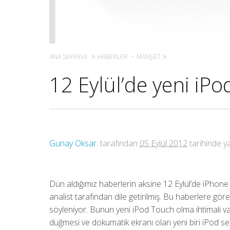
ANA SAYFAYA
HABERLER
MANŞET
12 Eylül’de yeni iPo
Gunay Oksar
. tarafından
05 Eylül 2012
tarihinde ya
Dün aldığımız haberlerin aksine 12 Eylül’de iPhone 5 
analist tarafından dile getirilmiş. Bu haberlere göre 
söyleniyor. Bunun yeni iPod Touch olma ihtimali v
düğmesi ve dokumatik ekranı olan yeni biri iPod ser