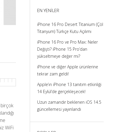
görüntüle
görüntüle
görüntüle
görüntüle
EN YENILER
iPhone 16 Pro Desert Titanium (Çöl
Titanyum) Türkçe Kutu Açılımı
iPhone 16 Pro ve Pro Max: Neler
Değişti? iPhone 15 Pro’dan
yükseltmeye değer mi?
iPhone ve diğer Apple ürünlerine
tekrar zam geldi!
Apple’ın iPhone 13 tanıtım etkinliği
14 Eylül’de gerçekleşecek!
Uzun zamandır beklenen iOS 14.5
 birçok
güncellemesi yayınlandı
klandığı
ome
iz WiFi