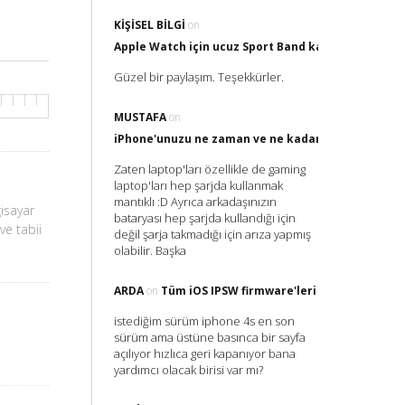
KIŞISEL BILGI
on
Apple Watch için ucuz Sport Band kayış nereden al
Güzel bir paylaşım. Teşekkürler.
MUSTAFA
on
iPhone'unuzu ne zaman ve ne kadar Şarj etmelisin
Zaten laptop'ları özellikle de gaming
laptop'ları hep şarjda kullanmak
mantıklı :D Ayrıca arkadaşınızın
gisayar
bataryası hep şarjda kullandığı için
ve tabii
değil şarja takmadığı için arıza yapmış
olabilir. Başka
ARDA
on
Tüm iOS IPSW firmware'leri
istediğim sürüm iphone 4s en son
sürüm ama üstüne basınca bir sayfa
açılıyor hızlıca geri kapanıyor bana
yardımcı olacak birisi var mı?