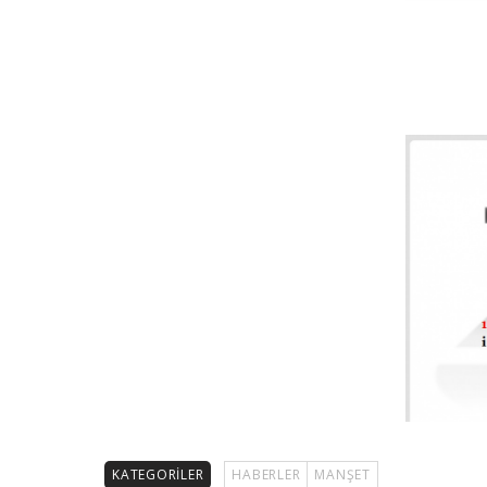
KATEGORILER
HABERLER
MANŞET