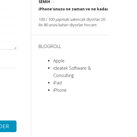
SEMIH
on
iPhone'unuzu ne zaman ve ne kadar Şarj etmelisin
100 / 100 yapmak sakıncalı diyorlar 20
ile 80 arası kalsın diyorlar hocam
BLOGROLL
Apple
ideatek Software &
Consulting
iPad
iPhone