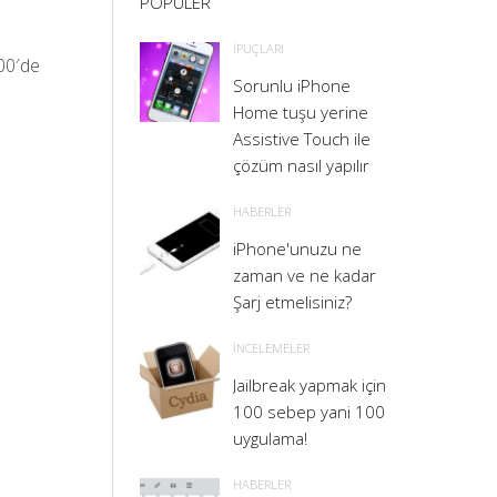
POPULER
İPUÇLARI
:00′de
Sorunlu iPhone
Home tuşu yerine
Assistive Touch ile
çözüm nasıl yapılır
HABERLER
iPhone'unuzu ne
zaman ve ne kadar
Şarj etmelisiniz?
İNCELEMELER
Jailbreak yapmak için
100 sebep yani 100
uygulama!
HABERLER