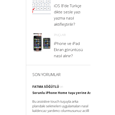
iOS 8'de Türkçe
dikte sesle yazı
yazma nasıl
aktifleştirilir?
İPUÇLARI
iPhone ve iPad
Ekran görüntüsü
nasıl alınır?
SON YORUMLAR
FATMA SÖĞÜTLÜ
on
Sorunlu iPhone Home tuşu yerine Assistive Touch il
Bu assistive touch tuşuyla arka
plandaki sekmeleri uygulamaları nasıl
kaldırıcaz yardımcı olurmusunuz acilll