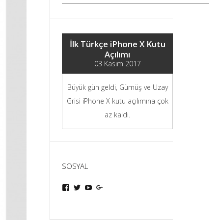
İlk Türkçe iPhone X Kutu
Açılımı
03 Kasım 2017
Büyük gün geldi, Gümüş ve Uzay
Grisi iPhone X kutu açılımına çok
az kaldı.
SOSYAL
iphoneturka
iphoneturka
iphoneturka
iphoneturka
kişisinin
kişisinin
kişisinin
kişisinin
Facebook
Twitter
YouTube
Google+
üzerindeki
üzerindeki
üzerindeki
üzerindeki
profilini
profilini
profilini
profilini