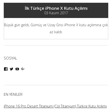
İlk Türkçe iPhone X Kutu Açılımı
03 Kasım 2017
Büyük gün geldi, Gümüş ve Uzay Grisi iPhone X kutu açılımına çok
az kaldı.
SOSYAL
iphoneturka
iphoneturka
iphoneturka
iphoneturka
kişisinin
kişisinin
kişisinin
kişisinin
Facebook
Twitter
YouTube
Google+
üzerindeki
üzerindeki
üzerindeki
üzerindeki
profilini
profilini
profilini
profilini
görüntüle
görüntüle
görüntüle
görüntüle
EN YENILER
iPhone 16 Pro Desert Titanium (Çöl Titanyum) Türkçe Kutu Açılımı