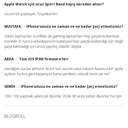
Apple Watch için ucuz Sport Band kayış nereden alınır?
Güzel bir paylaşım. Teşekkürler.
MUSTAFA
on
iPhone'unuzu ne zaman ve ne kadar Şarj etmelisiniz?
Zaten laptop'ları özellikle de gaming laptop'ları hep şarjda kullanmak
mantıklı :D Ayrıca arkadaşınızın bataryası hep şarjda kullandığı için değil
şarja takmadığı için arıza yapmış olabilir. Başka
ARDA
on
Tüm iOS IPSW firmware'leri
istediğim sürüm iphone 4s en son sürüm ama üstüne basınca bir sayfa
açılıyor hızlıca geri kapanıyor bana yardımcı olacak birisi var mı?
SEMIH
on
iPhone'unuzu ne zaman ve ne kadar Şarj etmelisiniz?
100 / 100 yapmak sakıncalı diyorlar 20 ile 80 arası kalsın diyorlar hocam
BLOGROLL