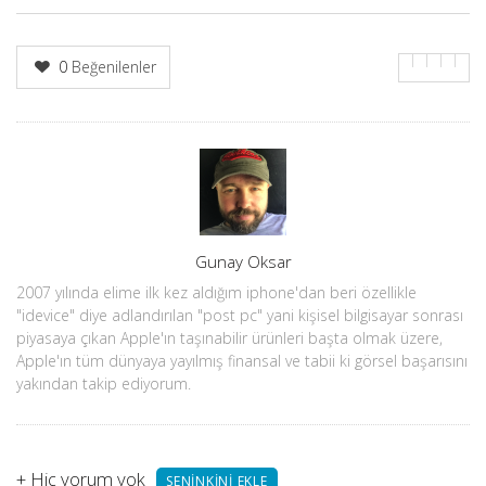
0
Beğenilenler
Yazar
Gunay Oksar
2007 yılında elime ilk kez aldığım iphone'dan beri özellikle
"idevice" diye adlandırılan "post pc" yani kişisel bilgisayar sonrası
piyasaya çıkan Apple'ın taşınabilir ürünleri başta olmak üzere,
Apple'ın tüm dünyaya yayılmış finansal ve tabii ki görsel başarısını
yakından takip ediyorum.
+
Hiç yorum yok
SENINKINI EKLE