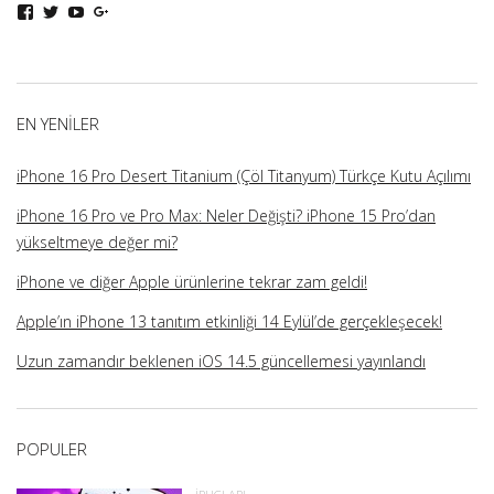
iphoneturka
iphoneturka
iphoneturka
iphoneturka
kişisinin
kişisinin
kişisinin
kişisinin
Facebook
Twitter
YouTube
Google+
üzerindeki
üzerindeki
üzerindeki
üzerindeki
profilini
profilini
profilini
profilini
görüntüle
görüntüle
görüntüle
görüntüle
EN YENILER
iPhone 16 Pro Desert Titanium (Çöl Titanyum) Türkçe Kutu Açılımı
iPhone 16 Pro ve Pro Max: Neler Değişti? iPhone 15 Pro’dan
yükseltmeye değer mi?
iPhone ve diğer Apple ürünlerine tekrar zam geldi!
Apple’ın iPhone 13 tanıtım etkinliği 14 Eylül’de gerçekleşecek!
Uzun zamandır beklenen iOS 14.5 güncellemesi yayınlandı
POPULER