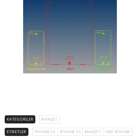
KATEGORILER
MANŞET
ETIKETLER
IPHONE 5C
IPHONE 5S
MANŞET
YENI IPHONE