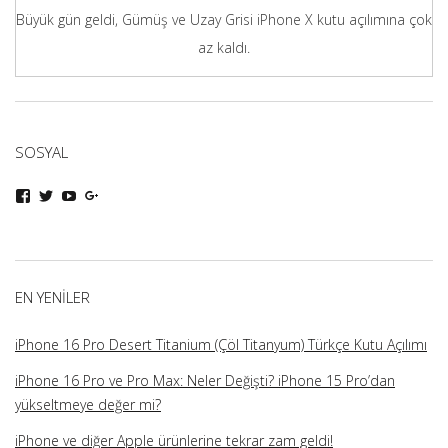
Büyük gün geldi, Gümüş ve Uzay Grisi iPhone X kutu açılımına çok
az kaldı.
SOSYAL
iphoneturka
iphoneturka
iphoneturka
iphoneturka
kişisinin
kişisinin
kişisinin
kişisinin
Facebook
Twitter
YouTube
Google+
üzerindeki
üzerindeki
üzerindeki
üzerindeki
profilini
profilini
profilini
profilini
görüntüle
görüntüle
görüntüle
görüntüle
EN YENILER
iPhone 16 Pro Desert Titanium (Çöl Titanyum) Türkçe Kutu Açılımı
iPhone 16 Pro ve Pro Max: Neler Değişti? iPhone 15 Pro’dan
yükseltmeye değer mi?
iPhone ve diğer Apple ürünlerine tekrar zam geldi!