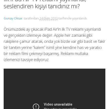
seslendiren kişiyi tanıdınız mı?
Gunay Oksar
. tarafından
24 Ekim 2013
tarihinde yayınlandı.
Önümüzdeki ay çıkacak iPad Air’in ilk TV reklamı yayınlandı
ve gerçekten izlemeye değer. Apple her zamanki gibi
rakiplere çamur atarak, onda yok bizde var gibi basit ve fakir
bir tanıtım yerine “kalem” isimli yine kendine has ve yaratıcı
bir reklam filmi çekmeyi başarmış. Reklamı mutlaka
izlemenizi tavsiye ediyoruz.