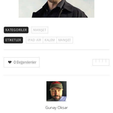
KATEGORILER
MANŞET
ETIKETLER
IPAD AIR
KALEM
MANŞET
0
Beğenilenler
Yazar
Gunay Oksar