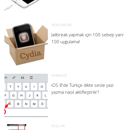
İNCELEMELER
Jailbreak yapmak için 100 sebep yani
100 uygulama!
HABERLER
iOS 8'de Türkçe dikte sesle yazı
yazma nasıl aktifleştirilir?
İPUÇLARI