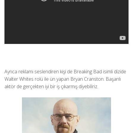
Ayrıca reklamı seslendiren kişi de Breaking Bad isimli dizide
Walter Whites rolü ile ün yapan Bryan Cranston. Başarılı
aktör de gerçekten iyi bir iş çıkarmış diyebiliriz.