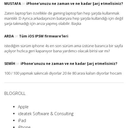
MUSTAFA
on
iPhone'unuzu ne zaman ve ne kadar Şarj etmelisiniz?
Zaten laptop'ları özellikle de gaming laptop'ları hep şarjda kullanmak
mantıklı :D Ayrıca arkadaşınızın bataryası hep şarjda kullandığı için değil
şarja takmadığı için arıza yapmış olabilir. Başka
ARDA
on
Tüm iOS IPSW firmware'leri
istediğim sürüm iphone 4s en son sürüm ama üstüne basınca bir sayfa
açılıyor hızlıca geri kapanıyor bana yardımcı olacak birisi var mı?
SEMIH
on
iPhone'unuzu ne zaman ve ne kadar Şarj etmelisiniz?
100 / 100 yapmak sakıncalı diyorlar 20 ile 80 arası kalsın diyorlar hocam
BLOGROLL
Apple
ideatek Software & Consulting
iPad
iPhone