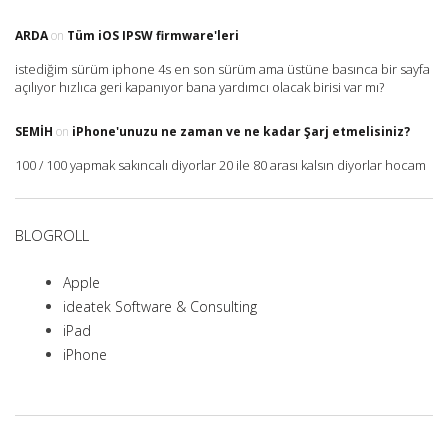
ARDA
on
Tüm iOS IPSW firmware'leri
istediğim sürüm iphone 4s en son sürüm ama üstüne basınca bir sayfa
açılıyor hızlıca geri kapanıyor bana yardımcı olacak birisi var mı?
SEMIH
on
iPhone'unuzu ne zaman ve ne kadar Şarj etmelisiniz?
100 / 100 yapmak sakıncalı diyorlar 20 ile 80 arası kalsın diyorlar hocam
BLOGROLL
Apple
ideatek Software & Consulting
iPad
iPhone