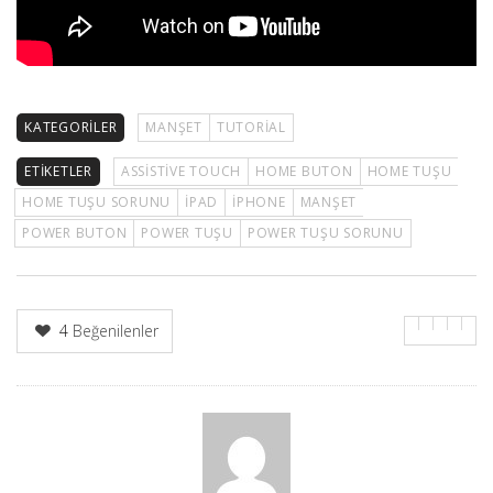
KATEGORILER
MANŞET
TUTORIAL
ETIKETLER
ASSISTIVE TOUCH
HOME BUTON
HOME TUŞU
HOME TUŞU SORUNU
IPAD
IPHONE
MANŞET
POWER BUTON
POWER TUŞU
POWER TUŞU SORUNU
4
Beğenilenler