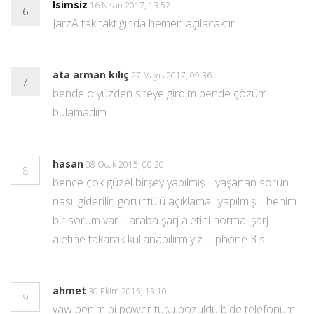
Isimsiz
16 Nisan 2017, 13:52
6
JarzA tak taktığında hemen açılacaktır
ata arman kılıç
27 Mayıs 2017, 09:36
7
bende o yüzden siteye girdim bende çözüm
bulamadım.
hasan
08 Ocak 2015, 00:20
8
bence çok güzel birşey yapılmış… yaşanan sorun
nasıl giderilir, görüntülü açıklamalı yapılmış… benim
bir sorum var… araba şarj aletini normal şarj
aletine takarak kullanabilirmiyiz… iphone 3 s
ahmet
30 Ekim 2015, 13:10
9
yaw benim bi power tuşu bozuldu bide telefonum