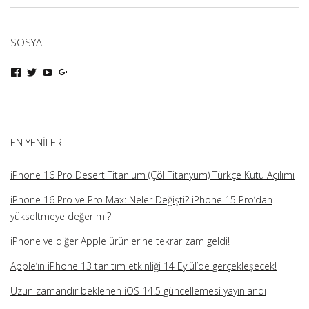
SOSYAL
iphoneturka
iphoneturka
iphoneturka
iphoneturka
kişisinin
kişisinin
kişisinin
kişisinin
Facebook
Twitter
YouTube
Google+
üzerindeki
üzerindeki
üzerindeki
üzerindeki
profilini
profilini
profilini
profilini
görüntüle
görüntüle
görüntüle
görüntüle
EN YENILER
iPhone 16 Pro Desert Titanium (Çöl Titanyum) Türkçe Kutu Açılımı
iPhone 16 Pro ve Pro Max: Neler Değişti? iPhone 15 Pro’dan
yükseltmeye değer mi?
iPhone ve diğer Apple ürünlerine tekrar zam geldi!
Apple’ın iPhone 13 tanıtım etkinliği 14 Eylül’de gerçekleşecek!
Uzun zamandır beklenen iOS 14.5 güncellemesi yayınlandı