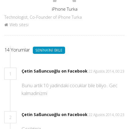
Yazar
iPhone Turka
Technologist, Co-Founder of iPhone Turka
Web sitesi
14
Yorumlar
SENINKINI EKLE
Çetin Saßuncuoğlu on Facebook
22 Ağustos 2014, 00:23
1
Bunu artik 10 yadindaki cocuklar bile biliyo.. Gec
kalmadinizmi
Çetin Saßuncuoğlu on Facebook
22 Ağustos 2014, 00:23
2