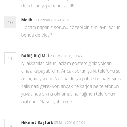
dondu ne yapabilirim acilll!!!
Melih
23 Haziran 2016, 04:10
10
Hocam naptınız sorunu çözebildiniz mi aynı sorun
bende de oldu?
BARIŞ BİÇİMLİ
28 Ocak 2016, 19:46
11
İyi akşamlar olsun, azizim gösterdiğiniz yoldan
cihazı kapayabildim. Ancak sorun şu ki; telefonu şu
an açamıyorum. Normalde şarj cihazına bağlayınca
çalışması gerekiyor, ancak ne şarjda ne telefonun
yuvasında sıkıntı olmamasına rağmen telefonum
açılmadı. Nasıl açabilirim ?
Hikmet Baştürk
05 Mart 2016, 02:01
12