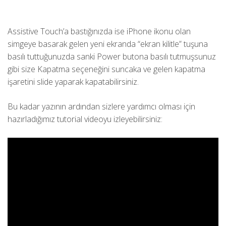
Assistive Touch’a bastığınızda ise iPhone ikonu olan
simgeye basarak gelen yeni ekranda “ekran kilitle” tuşuna
basılı tuttuğunuzda sanki Power butona basılı tutmuşsunuz
gibi size Kapatma seçeneğini suncaka ve gelen kapatma
işaretini slide yaparak kapatabilirsiniz.
Bu kadar yazının ardından sizlere yardımcı olması için
hazırladığımız tutorial videoyu izleyebilirsiniz: