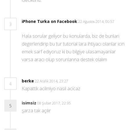
Geciktiniz
iPhone Turka on Facebook
22 Ağustos 2014, 00:57
3
Hala sorular geliyor bu konularda, biz de bunlari
degerlendirip bu tur tutorial lara ihtiyacı olanlar icin
emek sarf ediyoruz ki bu bilgiye ulasamayanlar
varsa aracı olup sorunlarına destek olalım
berke
22 Aralık 2014, 23:27
4
Kapattik acilmiyo nasil acicaz
isimsiz
08 Şubat 2017, 22:35
5
şarza tak açılır