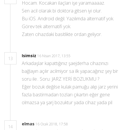
Hocam. Kocakarı ilaçları işe yaramaaaaz.
Sen acil olarak bi doktora gitsen iyi olur.
Bu iOS. Android değil. Yazılımda alternatif yok.
Görev tek alternatifi yok.
Zaten cıhazdaki basitlikte ordan geliyor.
Isimsiz
16 Nisan 2017, 13:55
13
Arkadaşlar kapattığınız şaejderha cihazınızı
bağlayın açılır acilmiyor sa ilk yapacağınız şey bir
soru ile.. Soru: JARZ YERİ BOZUKMU ?
Eğer bozuk değilse kulak pamuğu alıp jarz yerini
fazla bastirmadan tozları çıkartın eğer gene
olmazsa ya şarj bozuktur yada cihaz yada pil
elmas
16 Ocak 2018, 17:58
14