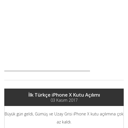
İlk Türkçe iPhone X Kutu Açılımı
03 Kasım 2017
Büyük gün geldi, Gümüş ve Uzay Grisi iPhone X kutu açılımına çok
az kaldı.