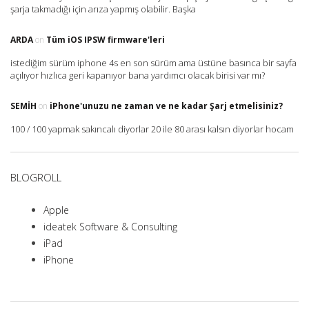
şarja takmadığı için arıza yapmış olabilir. Başka
ARDA
on
Tüm iOS IPSW firmware'leri
istediğim sürüm iphone 4s en son sürüm ama üstüne basınca bir sayfa
açılıyor hızlıca geri kapanıyor bana yardımcı olacak birisi var mı?
SEMIH
on
iPhone'unuzu ne zaman ve ne kadar Şarj etmelisiniz?
100 / 100 yapmak sakıncalı diyorlar 20 ile 80 arası kalsın diyorlar hocam
BLOGROLL
Apple
ideatek Software & Consulting
iPad
iPhone