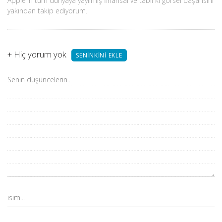
Apple'ın tüm dünyaya yayılmış finansal ve tabii ki görsel başarısını
yakından takip ediyorum.
+
Hiç yorum yok
SENINKINI EKLE