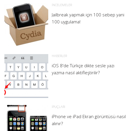
İNCELEMELER
Jailbreak yapmak için 100 sebep yani
100 uygulama!
HABERLER
iOS 8'de Türkçe dikte sesle yazı
yazma nasıl aktifleştirilir?
İPUÇLARI
iPhone ve iPad Ekran görüntüsü nasıl
alınır?