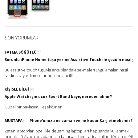
SON YORUMLAR
FATMA SÖĞÜTLÜ
on
Sorunlu iPhone Home tuşu yerine Assistive Touch ile çözüm nasıl yap
Bu assistive touch tuşuyla arka plandaki sekmeleri uygulamaları nasıl
kaldırıcaz yardımcı olurmusunuz acilll
KIŞISEL BILGI
on
Apple Watch için ucuz Sport Band kayış nereden alınır?
Güzel bir paylaşım. Teşekkürler.
MUSTAFA
on
iPhone'unuzu ne zaman ve ne kadar Şarj etmelisiniz?
Zaten laptop'ları özellikle de gaming laptop'ları hep şarjda kullanmak
mantıklı :D Ayrıca arkadaşınızın bataryası hep şarjda kullandığı için değil