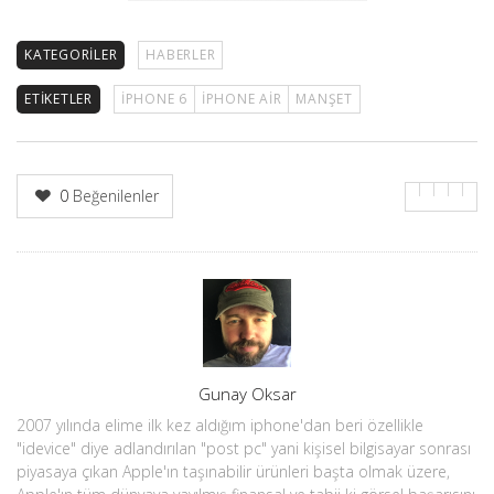
KATEGORILER
HABERLER
ETIKETLER
IPHONE 6
IPHONE AIR
MANŞET
0
Beğenilenler
Yazar
Gunay Oksar
2007 yılında elime ilk kez aldığım iphone'dan beri özellikle
"idevice" diye adlandırılan "post pc" yani kişisel bilgisayar sonrası
piyasaya çıkan Apple'ın taşınabilir ürünleri başta olmak üzere,