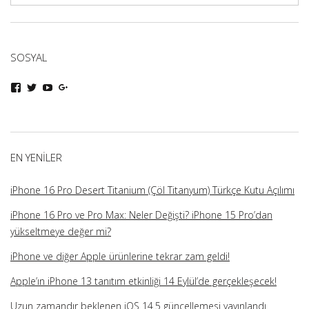
SOSYAL
iphoneturka
iphoneturka
iphoneturka
iphoneturka
kişisinin
kişisinin
kişisinin
kişisinin
Facebook
Twitter
YouTube
Google+
üzerindeki
üzerindeki
üzerindeki
üzerindeki
profilini
profilini
profilini
profilini
görüntüle
görüntüle
görüntüle
görüntüle
EN YENILER
iPhone 16 Pro Desert Titanium (Çöl Titanyum) Türkçe Kutu Açılımı
iPhone 16 Pro ve Pro Max: Neler Değişti? iPhone 15 Pro’dan
yükseltmeye değer mi?
iPhone ve diğer Apple ürünlerine tekrar zam geldi!
Apple’ın iPhone 13 tanıtım etkinliği 14 Eylül’de gerçekleşecek!
Uzun zamandır beklenen iOS 14.5 güncellemesi yayınlandı