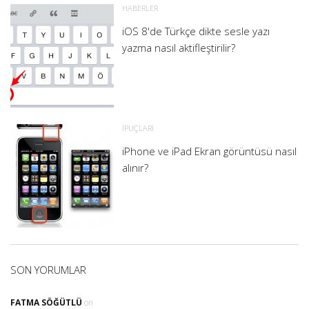
HABERLER
iOS 8'de Türkçe dikte sesle yazı
yazma nasıl aktifleştirilir?
İPUÇLARI
iPhone ve iPad Ekran görüntüsü nasıl
alınır?
SON YORUMLAR
FATMA SÖĞÜTLÜ
on