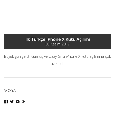
İlk Türkçe iPhone X Kutu Açılımı
03 Kasım 2017
Büyük gün geldi, Gümüş ve Uzay Grisi iPhone X kutu açılımına çok
az kaldı.
SOSYAL
iphoneturka
iphoneturka
iphoneturka
iphoneturka
kişisinin
kişisinin
kişisinin
kişisinin
Facebook
Twitter
YouTube
Google+
üzerindeki
üzerindeki
üzerindeki
üzerindeki