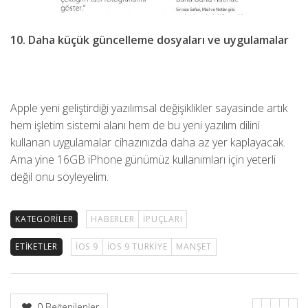
10. Daha küçük güncelleme dosyaları ve uygulamalar
Apple yeni geliştirdiği yazılımsal değişiklikler sayasinde artık
hem işletim sistemi alanı hem de bu yeni yazılım dilini
kullanan uygulamalar cihazınızda daha az yer kaplayacak.
Ama yine 16GB iPhone günümüz kullanımları için yeterli
değil onu söyleyelim.
KATEGORILER
HABERLER
İPUÇLARI
ETIKETLER
IOS 9
IOS 9 TURKIYE
MANŞET
0
Beğenilenler