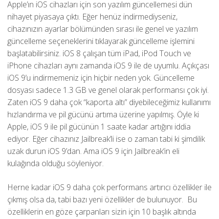
Apple’ın iOS cihazları için son yazılım güncellemesi dün
nihayet piyasaya çıktı. Eğer henüz indirmediyseniz,
cihazınızın ayarlar bölümünden sırası ile genel ve yazılım
güncelleme seçeneklerini tıklayarak güncelleme işlemini
başlatabilirsiniz. iOS 8 çalışan tüm iPad, iPod Touch ve
iPhone cihazları aynı zamanda iOS 9 ile de uyumlu. Açıkçası
iOS 9’u indirmemeniz için hiçbir neden yok. Güncelleme
dosyası sadece 1.3 GB ve genel olarak performansı çok iyi.
Zaten iOS 9 daha çok “kaporta altı” diyebileceğimiz kullanımı
hızlandırma ve pil gücünü artıma üzerine yapılmış. Öyle ki
Apple, iOS 9 ile pil gücünün 1 saate kadar artığını iddia
ediyor. Eğer cihazınız Jailbreak’li ise o zaman tabi ki şimdilik
uzak durun iOS 9’dan. Ama iOS 9 için Jailbreak’in eli
kulağında olduğu söyleniyor.
Herne kadar iOS 9 daha çok performans artırıcı özellikler ile
çıkmış olsa da, tabi bazı yeni özellikler de bulunuyor. Bu
özelliklerin en göze çarpanları sizin için 10 başlık altında