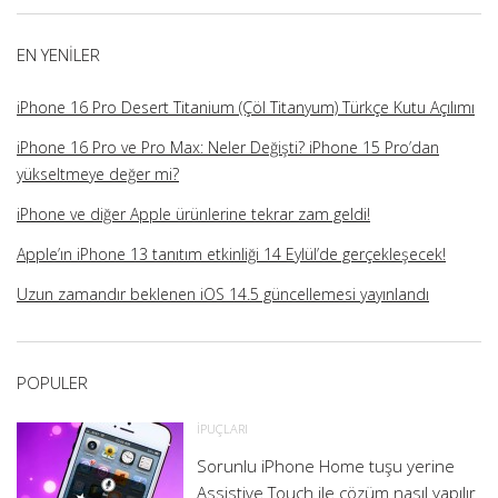
profilini
profilini
profilini
profilini
görüntüle
görüntüle
görüntüle
görüntüle
EN YENILER
iPhone 16 Pro Desert Titanium (Çöl Titanyum) Türkçe Kutu Açılımı
iPhone 16 Pro ve Pro Max: Neler Değişti? iPhone 15 Pro’dan
yükseltmeye değer mi?
iPhone ve diğer Apple ürünlerine tekrar zam geldi!
Apple’ın iPhone 13 tanıtım etkinliği 14 Eylül’de gerçekleşecek!
Uzun zamandır beklenen iOS 14.5 güncellemesi yayınlandı
POPULER
İPUÇLARI
Sorunlu iPhone Home tuşu yerine
Assistive Touch ile çözüm nasıl yapılır