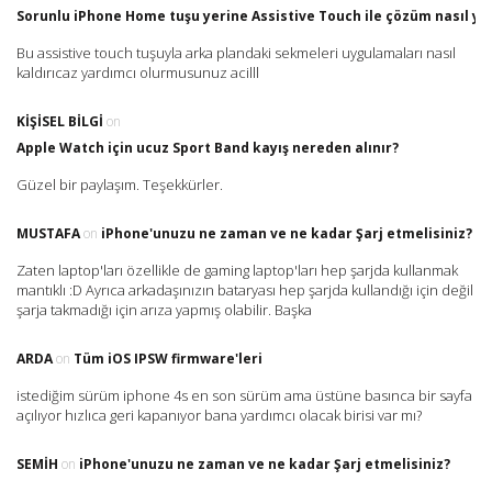
Sorunlu iPhone Home tuşu yerine Assistive Touch ile çözüm nasıl yap
Bu assistive touch tuşuyla arka plandaki sekmeleri uygulamaları nasıl
kaldırıcaz yardımcı olurmusunuz acilll
KIŞISEL BILGI
on
Apple Watch için ucuz Sport Band kayış nereden alınır?
Güzel bir paylaşım. Teşekkürler.
MUSTAFA
on
iPhone'unuzu ne zaman ve ne kadar Şarj etmelisiniz?
Zaten laptop'ları özellikle de gaming laptop'ları hep şarjda kullanmak
mantıklı :D Ayrıca arkadaşınızın bataryası hep şarjda kullandığı için değil
şarja takmadığı için arıza yapmış olabilir. Başka
ARDA
on
Tüm iOS IPSW firmware'leri
istediğim sürüm iphone 4s en son sürüm ama üstüne basınca bir sayfa
açılıyor hızlıca geri kapanıyor bana yardımcı olacak birisi var mı?
SEMIH
on
iPhone'unuzu ne zaman ve ne kadar Şarj etmelisiniz?