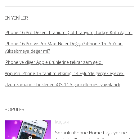
üzerindeki
üzerindeki
üzerindeki
üzerindeki
profilini
profilini
profilini
profilini
görüntüle
görüntüle
görüntüle
görüntüle
EN YENILER
iPhone 16 Pro Desert Titanium (Çöl Titanyum) Türkçe Kutu Açılımı
iPhone 16 Pro ve Pro Max: Neler Değişti? iPhone 15 Pro’dan
yükseltmeye değer mi?
iPhone ve diğer Apple ürünlerine tekrar zam geldi!
Apple’ın iPhone 13 tanıtım etkinliği 14 Eylül’de gerçekleşecek!
Uzun zamandır beklenen iOS 14.5 güncellemesi yayınlandı
POPULER
İPUÇLARI
Sorunlu iPhone Home tuşu yerine