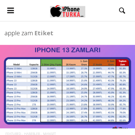
apple zam
Etiket
FEATURED
HABERLER
MANŞET