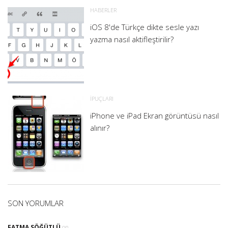
HABERLER
iOS 8'de Türkçe dikte sesle yazı
yazma nasıl aktifleştirilir?
İPUÇLARI
iPhone ve iPad Ekran görüntüsü nasıl
alınır?
SON YORUMLAR
FATMA SÖĞÜTLÜ
on