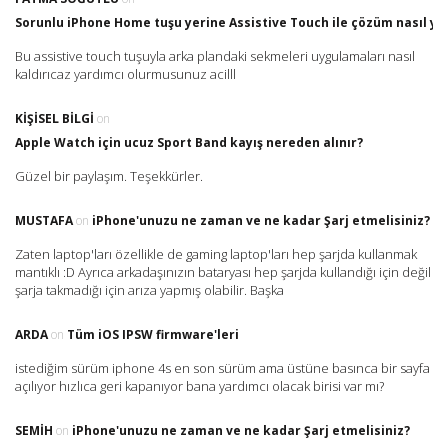
Sorunlu iPhone Home tuşu yerine Assistive Touch ile çözüm nasıl yap
Bu assistive touch tuşuyla arka plandaki sekmeleri uygulamaları nasıl
kaldırıcaz yardımcı olurmusunuz acilll
KIŞISEL BILGI
on
Apple Watch için ucuz Sport Band kayış nereden alınır?
Güzel bir paylaşım. Teşekkürler.
MUSTAFA
on
iPhone'unuzu ne zaman ve ne kadar Şarj etmelisiniz?
Zaten laptop'ları özellikle de gaming laptop'ları hep şarjda kullanmak
mantıklı :D Ayrıca arkadaşınızın bataryası hep şarjda kullandığı için değil
şarja takmadığı için arıza yapmış olabilir. Başka
ARDA
on
Tüm iOS IPSW firmware'leri
istediğim sürüm iphone 4s en son sürüm ama üstüne basınca bir sayfa
açılıyor hızlıca geri kapanıyor bana yardımcı olacak birisi var mı?
SEMIH
on
iPhone'unuzu ne zaman ve ne kadar Şarj etmelisiniz?