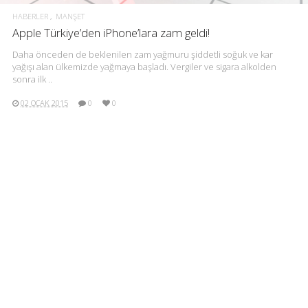
HABERLER
MANŞET
Apple Türkiye’den iPhone’lara zam geldi!
Daha önceden de beklenilen zam yağmuru şiddetli soğuk ve kar
yağışı alan ülkemizde yağmaya başladı. Vergiler ve sigara alkolden
sonra ilk ..
02 OCAK 2015
0
0