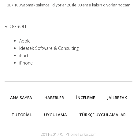
100 / 100 yapmak sakıncalı diyorlar 20 ile 80 arası kalsın diyorlar hocam
BLOGROLL
Apple
ideatek Software & Consulting
iPad
iPhone
ANA SAYFA
HABERLER
İNCELEME
JAILBREAK
TUTORIAL
UYGULAMA
TÜRKÇE UYGULAMALAR
2011-2017 © iPhoneTurka.com