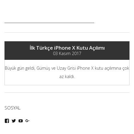
İlk Türkçe iPhone X Kutu Açılımı
03 Kasım 2017
Büyük gün geldi, Gümüş ve Uzay Grisi iPhone X kutu açılımına çok
az kaldı.
SOSYAL
iphoneturka
iphoneturka
iphoneturka
iphoneturka
kişisinin
kişisinin
kişisinin
kişisinin
Facebook
Twitter
YouTube
Google+