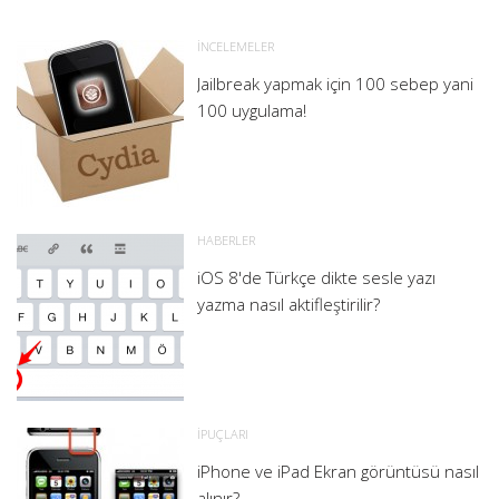
İNCELEMELER
Jailbreak yapmak için 100 sebep yani
100 uygulama!
HABERLER
iOS 8'de Türkçe dikte sesle yazı
yazma nasıl aktifleştirilir?
İPUÇLARI
iPhone ve iPad Ekran görüntüsü nasıl
alınır?