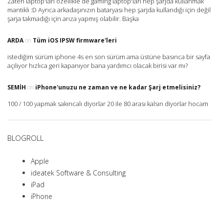
Zaten laptop'ları özellikle de gaming laptop'ları hep şarjda kullanmak
mantıklı :D Ayrıca arkadaşınızın bataryası hep şarjda kullandığı için değil
şarja takmadığı için arıza yapmış olabilir. Başka
ARDA
on
Tüm iOS IPSW firmware'leri
istediğim sürüm iphone 4s en son sürüm ama üstüne basınca bir sayfa
açılıyor hızlıca geri kapanıyor bana yardımcı olacak birisi var mı?
SEMIH
on
iPhone'unuzu ne zaman ve ne kadar Şarj etmelisiniz?
100 / 100 yapmak sakıncalı diyorlar 20 ile 80 arası kalsın diyorlar hocam
BLOGROLL
Apple
ideatek Software & Consulting
iPad
iPhone