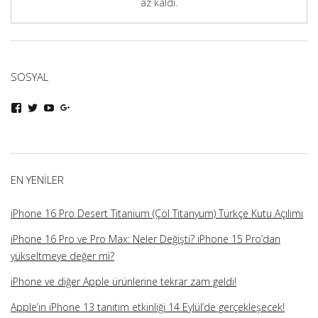
az kaldı.
SOSYAL
iphoneturka
iphoneturka
iphoneturka
iphoneturka
kişisinin
kişisinin
kişisinin
kişisinin
Facebook
Twitter
YouTube
Google+
üzerindeki
üzerindeki
üzerindeki
üzerindeki
profilini
profilini
profilini
profilini
görüntüle
görüntüle
görüntüle
görüntüle
EN YENILER
iPhone 16 Pro Desert Titanium (Çöl Titanyum) Türkçe Kutu Açılımı
iPhone 16 Pro ve Pro Max: Neler Değişti? iPhone 15 Pro’dan
yükseltmeye değer mi?
iPhone ve diğer Apple ürünlerine tekrar zam geldi!
Apple’ın iPhone 13 tanıtım etkinliği 14 Eylül’de gerçekleşecek!