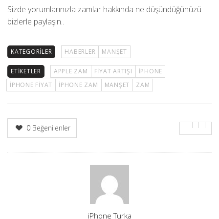
Sizde yorumlarınızla zamlar hakkında ne düşündüğünüzü
bizlerle paylaşın..
KATEGORILER
HABERLER
MANŞET
ETIKETLER
APPLE ZAM
FIYAT ARTIŞI
IPHONE
IPHONE FIYAT
IPHONE ZAM
MANŞET
ZAM
0
Beğenilenler
Yazar
iPhone Turka