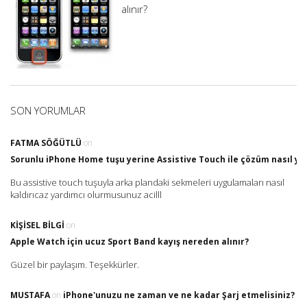
alınır?
SON YORUMLAR
FATMA SÖĞÜTLÜ
on
Sorunlu iPhone Home tuşu yerine Assistive Touch ile çözüm nasıl yap
Bu assistive touch tuşuyla arka plandaki sekmeleri uygulamaları nasıl
kaldırıcaz yardımcı olurmusunuz acilll
KIŞISEL BILGI
on
Apple Watch için ucuz Sport Band kayış nereden alınır?
Güzel bir paylaşım. Teşekkürler.
MUSTAFA
on
iPhone'unuzu ne zaman ve ne kadar Şarj etmelisiniz?