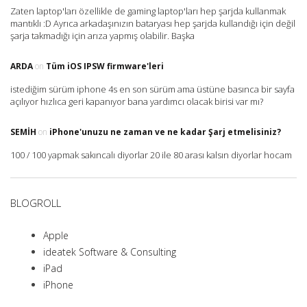
Zaten laptop'ları özellikle de gaming laptop'ları hep şarjda kullanmak
mantıklı :D Ayrıca arkadaşınızın bataryası hep şarjda kullandığı için değil
şarja takmadığı için arıza yapmış olabilir. Başka
ARDA
on
Tüm iOS IPSW firmware'leri
istediğim sürüm iphone 4s en son sürüm ama üstüne basınca bir sayfa
açılıyor hızlıca geri kapanıyor bana yardımcı olacak birisi var mı?
SEMIH
on
iPhone'unuzu ne zaman ve ne kadar Şarj etmelisiniz?
100 / 100 yapmak sakıncalı diyorlar 20 ile 80 arası kalsın diyorlar hocam
BLOGROLL
Apple
ideatek Software & Consulting
iPad
iPhone