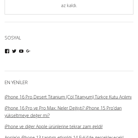
az kaldı.
SOSYAL
iphoneturka
iphoneturka
iphoneturka
iphoneturka
kişisinin
kişisinin
kişisinin
kişisinin
Facebook
Twitter
YouTube
Google+
üzerindeki
üzerindeki
üzerindeki
üzerindeki
profilini
profilini
profilini
profilini
görüntüle
görüntüle
görüntüle
görüntüle
EN YENILER
iPhone 16 Pro Desert Titanium (Çöl Titanyum) Türkçe Kutu Açılımı
iPhone 16 Pro ve Pro Max: Neler Değişti? iPhone 15 Pro’dan
yükseltmeye değer mi?
iPhone ve diğer Apple ürünlerine tekrar zam geldi!
Apple’ın iPhone 13 tanıtım etkinliği 14 Eylül’de gerçekleşecek!