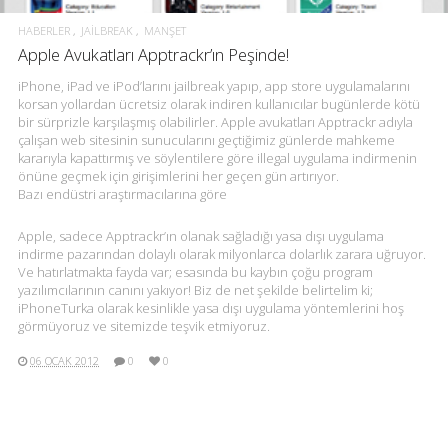
HABERLER
JAILBREAK
MANŞET
Apple Avukatları Apptrackr’ın Peşinde!
iPhone, iPad ve iPod’larını jailbreak yapıp, app store uygulamalarını
korsan yollardan ücretsiz olarak indiren kullanıcılar bugünlerde kötü
bir sürprizle karşılaşmış olabilirler. Apple avukatları Apptrackr adıyla
çalışan web sitesinin sunucularını geçtiğimiz günlerde mahkeme
kararıyla kapattırmış ve söylentilere göre illegal uygulama indirmenin
önüne geçmek için girişimlerini her geçen gün artırıyor.
Bazı endüstri araştırmacılarına göre
Apple, sadece Apptrackr’ın olanak sağladığı yasa dışı uygulama
indirme pazarından dolaylı olarak milyonlarca dolarlık zarara uğruyor.
Ve hatırlatmakta fayda var; esasında bu kaybın çoğu program
yazılımcılarının canını yakıyor! Biz de net şekilde belirtelim ki;
iPhoneTurka olarak kesinlikle yasa dışı uygulama yöntemlerini hoş
görmüyoruz ve sitemizde teşvik etmiyoruz.
06 OCAK 2012
0
0