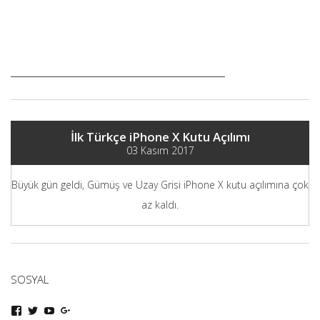
İlk Türkçe iPhone X Kutu Açılımı
03 Kasım 2017
Büyük gün geldi, Gümüş ve Uzay Grisi iPhone X kutu açılımına çok
az kaldı.
SOSYAL
iphoneturka
iphoneturka
iphoneturka
iphoneturka