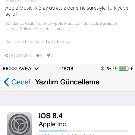
HABERLER
MANŞET
Apple Music ilk 3 ay ücretsiz deneme süresiyle Türkiye’ye
açıldı!
Bundan yaklaşık 7 ay önce Apple Music tüm dünyada açılmış ve
sadece 5 ülkede hizmete alınmamıştı.
Bunlardan birisi de Türkiye’ydi ve ni..
05 ŞUBAT 2016
0
0