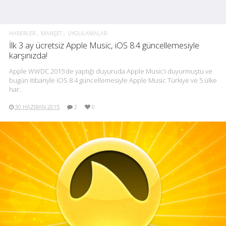
HABERLER
MANŞET
UYGULAMALAR
İlk 3 ay ücretsiz Apple Music, iOS 8.4 güncellemesiyle
karşınızda!
Apple WWDC 2015’de yaptığı duyuruda Apple Music’i duyurmuştu ve
bugün itibariyle iOS 8.4 güncellemesiyle Apple Music Türkiye ve 5 ülke
har..
30 HAZIRAN 2015
2
0