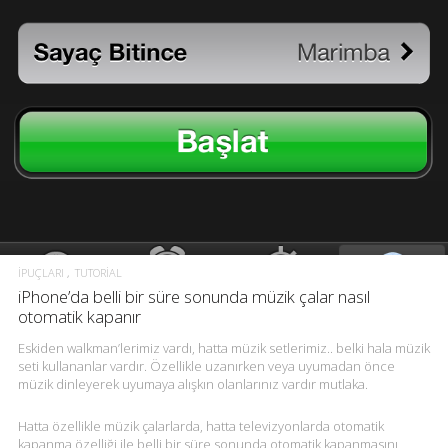
İPUÇLARI
TUTORIAL
iPhone’da belli bir süre sonunda müzik çalar nasıl
otomatik kapanır
Eskiden walkman’lerimiz vardı, hatta müzik setlerimiz.. belki hala müzik
seti kullananlar vardır. Özellikle uzanırken veya uyumadan önce
müzik dinleyerek uyumaya alışkın olanlarınız vardır mutlaka.
Hatta özellikle müzik çalarlarda, hatta televizyonlarda otomatik
kapanma özelliği ile belli bir süre sonunda otomatik kapanmasını