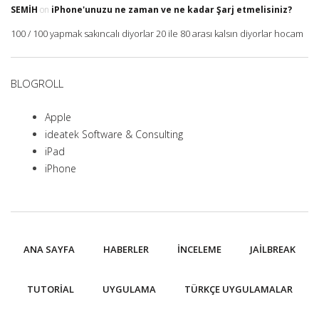
SEMIH
on
iPhone'unuzu ne zaman ve ne kadar Şarj etmelisiniz?
100 / 100 yapmak sakıncalı diyorlar 20 ile 80 arası kalsın diyorlar hocam
BLOGROLL
Apple
ideatek Software & Consulting
iPad
iPhone
ANA SAYFA
HABERLER
İNCELEME
JAILBREAK
TUTORIAL
UYGULAMA
TÜRKÇE UYGULAMALAR