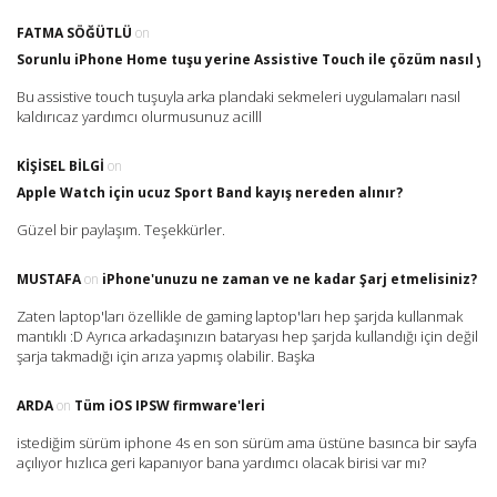
FATMA SÖĞÜTLÜ
on
Sorunlu iPhone Home tuşu yerine Assistive Touch ile çözüm nasıl yap
Bu assistive touch tuşuyla arka plandaki sekmeleri uygulamaları nasıl
kaldırıcaz yardımcı olurmusunuz acilll
KIŞISEL BILGI
on
Apple Watch için ucuz Sport Band kayış nereden alınır?
Güzel bir paylaşım. Teşekkürler.
MUSTAFA
on
iPhone'unuzu ne zaman ve ne kadar Şarj etmelisiniz?
Zaten laptop'ları özellikle de gaming laptop'ları hep şarjda kullanmak
mantıklı :D Ayrıca arkadaşınızın bataryası hep şarjda kullandığı için değil
şarja takmadığı için arıza yapmış olabilir. Başka
ARDA
on
Tüm iOS IPSW firmware'leri
istediğim sürüm iphone 4s en son sürüm ama üstüne basınca bir sayfa
açılıyor hızlıca geri kapanıyor bana yardımcı olacak birisi var mı?