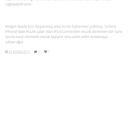
sağlayabilirsiniz.
Meğer Apple bizi düşünmüş ama bizim haberimiz yokmuş. Sizlere
iPhone’daki müzik çalar olan iPod üzerinden müzik dinlerken bir süre
sonra nasıl otomatik olarak kapanır onu adım adım anlatmaya
çalışacağız.
25 KASIM 2011
1
1