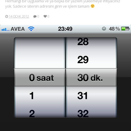
Herhangi bir uygulama ve ya başka bir yazılım yüklemeye ihtiyacınız
yok. Sadece sitenin adresini girin ve işlem tamam
14 OCAK 2012
0
0