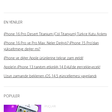
kişisinin
kişisinin
kişisinin
kişisinin
Facebook
Twitter
YouTube
Google+
üzerindeki
üzerindeki
üzerindeki
üzerindeki
profilini
profilini
profilini
profilini
görüntüle
görüntüle
görüntüle
görüntüle
EN YENILER
iPhone 16 Pro Desert Titanium (Çöl Titanyum) Türkçe Kutu Açılımı
iPhone 16 Pro ve Pro Max: Neler Değişti? iPhone 15 Pro’dan
yükseltmeye değer mi?
iPhone ve diğer Apple ürünlerine tekrar zam geldi!
Apple’ın iPhone 13 tanıtım etkinliği 14 Eylül’de gerçekleşecek!
Uzun zamandır beklenen iOS 14.5 güncellemesi yayınlandı
POPULER
İPUÇLARI