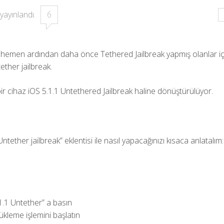
yayınlandı.
6
n hemen ardından daha önce Tethered Jailbreak yapmış olanlar iç
ether jailbreak.
li bir cihaz iOS 5.1.1 Untethered Jailbreak haline dönüştürülüyor.
ether jailbreak” eklentisi ile nasıl yapacağınızı kısaca anlatalım:
1 Untether” a basın
kleme işlemini başlatın