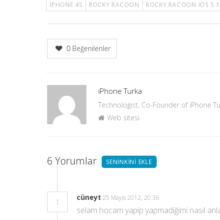
IPHONE 4S
ROCKY RACOON
ROCKY RACOON IOS 5.1
0
Beğenilenler
Yazar
iPhone Turka
Technologist, Co-Founder of iPhone T
Web sitesi
6
Yorumlar
SENINKINI EKLE
cüneyt
25 Mayıs 2012, 20:36
1
selam hocam yapip yapmadiğimi nasıl anlar