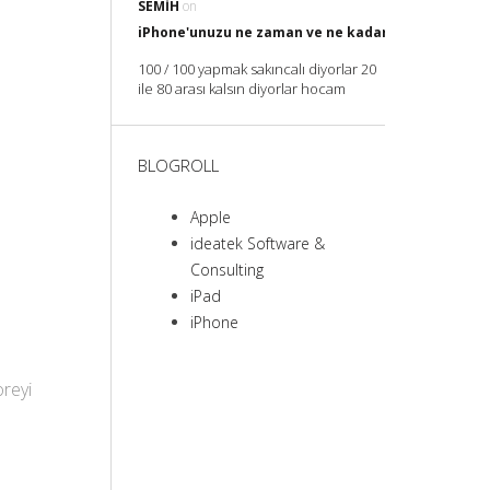
SEMIH
on
iPhone'unuzu ne zaman ve ne kadar Şarj etmelisin
100 / 100 yapmak sakıncalı diyorlar 20
ile 80 arası kalsın diyorlar hocam
BLOGROLL
Apple
ideatek Software &
Consulting
iPad
iPhone
oreyi