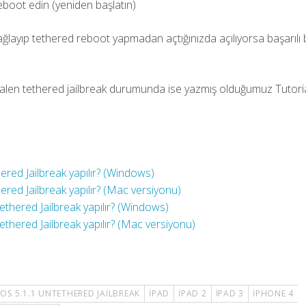
eboot edin (yeniden başlatın)
ğlayıp tethered reboot yapmadan açtığınızda açılıyorsa başarılı 
halen tethered jailbreak durumunda ise yazmış olduğumuz Tutorial
hered Jailbreak yapılır? (Windows)
hered Jailbreak yapılır? (Mac versiyonu)
ntethered Jailbreak yapılır? (Windows)
ntethered Jailbreak yapılır? (Mac versiyonu)
IOS 5.1.1 UNTETHERED JAILBREAK
IPAD
IPAD 2
IPAD 3
IPHONE 4