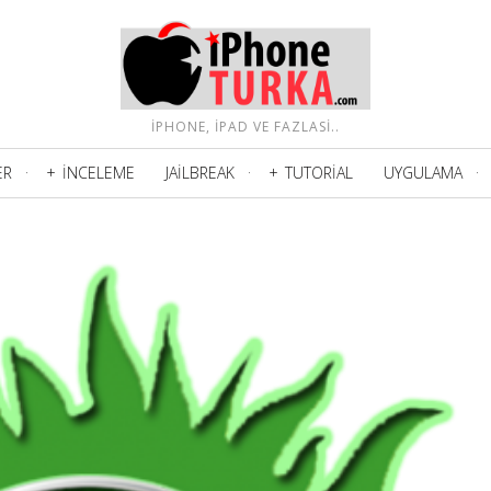
IPHONE, IPAD VE FAZLASI..
ER
İNCELEME
JAILBREAK
TUTORIAL
UYGULAMA