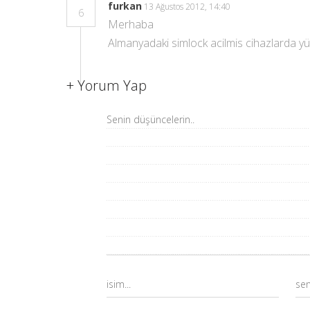
furkan
13 Ağustos 2012, 14:40
6
Merhaba
Almanyadaki simlock acilmis cihazlarda y
+
Yorum Yap