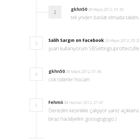
gkhn50
28 Mayıs 2012, 01:35
2
teli ynıden baslat elmada takıl
Salih Sargın on Facebook
26 Mayıs 2012, 00:
3
şuan kullanıyorum SBSettings,iprottect,ifi
gkhn50
28 Mayıs 2012, 01:45
4
cok tskkrler hocam
Fehmii
08 Haziran 2012, 21:47
5
Denedim kesinlikle çalışıyor yanız açıkla
biraz hackliyelim: gooogogogo:)