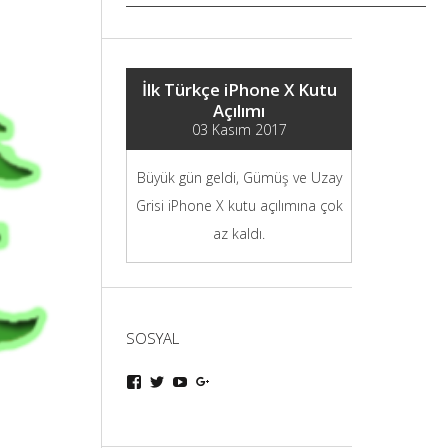
İlk Türkçe iPhone X Kutu
Açılımı
03 Kasım 2017
Büyük gün geldi, Gümüş ve Uzay
Grisi iPhone X kutu açılımına çok
az kaldı.
SOSYAL
iphoneturka
iphoneturka
iphoneturka
iphoneturka
kişisinin
kişisinin
kişisinin
kişisinin
Facebook
Twitter
YouTube
Google+
üzerindeki
üzerindeki
üzerindeki
üzerindeki
profilini
profilini
profilini
profilini