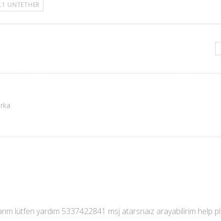
.1 UNTETHER
urka
ım lütfen yardım 5337422841 msj atarsnaız arayabilirim help pls