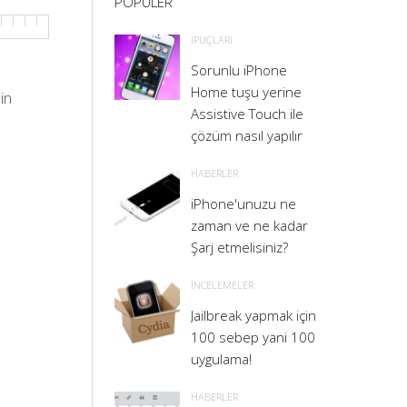
POPULER
İPUÇLARI
Sorunlu iPhone
Home tuşu yerine
in
Assistive Touch ile
çözüm nasıl yapılır
HABERLER
iPhone'unuzu ne
zaman ve ne kadar
Şarj etmelisiniz?
İNCELEMELER
Jailbreak yapmak için
100 sebep yani 100
uygulama!
HABERLER