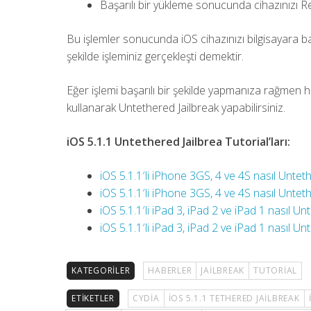
Başarılı bir yükleme sonucunda cihazınızı R
Bu işlemler sonucunda iOS cihazınızı bilgisayara ba
şekilde işleminiz gerçekleşti demektir.
Eğer işlemi başarılı bir şekilde yapmanıza rağmen 
kullanarak Untethered Jailbreak yapabilirsiniz.
iOS 5.1.1 Untethered Jailbrea Tutorial’ları:
iOS 5.1.1′li iPhone 3GS, 4 ve 4S nasıl Untet
iOS 5.1.1′li iPhone 3GS, 4 ve 4S nasıl Untet
iOS 5.1.1′li iPad 3, iPad 2 ve iPad 1 nasıl U
iOS 5.1.1′li iPad 3, iPad 2 ve iPad 1 nasıl U
KATEGORILER
HABERLER
JAILBREAK
TUTORIAL
ETIKETLER
CYDIA
IOS 5.1.1 TETHERED JAILBREAK