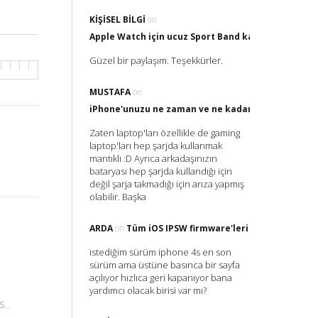
KIŞISEL BILGI
on
Apple Watch için ucuz Sport Band kayış nereden al
Güzel bir paylaşım. Teşekkürler.
MUSTAFA
on
iPhone'unuzu ne zaman ve ne kadar Şarj etmelisin
Zaten laptop'ları özellikle de gaming
laptop'ları hep şarjda kullanmak
mantıklı :D Ayrıca arkadaşınızın
bataryası hep şarjda kullandığı için
değil şarja takmadığı için arıza yapmış
olabilir. Başka
ARDA
on
Tüm iOS IPSW firmware'leri
istediğim sürüm iphone 4s en son
sürüm ama üstüne basınca bir sayfa
açılıyor hızlıca geri kapanıyor bana
yardımcı olacak birisi var mı?
..