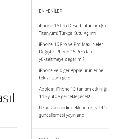
görüntüle
görüntüle
görüntüle
görüntüle
EN YENILER
iPhone 16 Pro Desert Titanium (Çöl
Titanyum) Türkçe Kutu Açılımı
iPhone 16 Pro ve Pro Max: Neler
Değişti? iPhone 15 Pro’dan
yükseltmeye değer mi?
iPhone ve diğer Apple ürünlerine
tekrar zam geldi!
Apple’ın iPhone 13 tanıtım etkinliği
sıl
14 Eylül’de gerçekleşecek!
Uzun zamandır beklenen iOS 14.5
güncellemesi yayınlandı