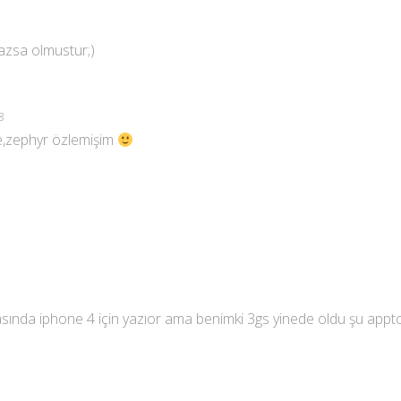
mazsa olmustur;)
28
le,zephyr özlemişim
masında iphone 4 için yazıor ama benimki 3gs yinede oldu şu appt