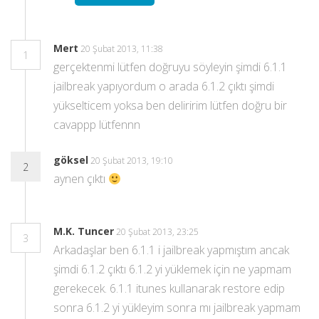
Mert
20 Şubat 2013, 11:38
1
gerçektenmi lütfen doğruyu söyleyin şimdi 6.1.1
jailbreak yapıyordum o arada 6.1.2 çıktı şimdi
yükselticem yoksa ben deliririm lütfen doğru bir
cavappp lütfennn
göksel
20 Şubat 2013, 19:10
2
aynen çıktı
M.K. Tuncer
20 Şubat 2013, 23:25
3
Arkadaşlar ben 6.1.1 i jailbreak yapmıştım ancak
şimdi 6.1.2 çıktı 6.1.2 yi yüklemek için ne yapmam
gerekecek. 6.1.1 itunes kullanarak restore edip
sonra 6.1.2 yi yükleyim sonra mı jailbreak yapmam