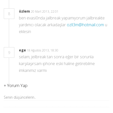
özlem
20 Mart 2013, 22:01
8
ben evasi0nda jailbreak yapamıyorum jailbreakte
yardımcı olacak arkadaşlar
ozll3m@hotmail.com
u
eklesin
ege
18 Ağustos 2013, 18:30
9
selam, jeilbreak tan sonra eğer bir sorunla
karşılaşırsam ıphone eski haline getirebilme
imkanımız varmı
+
Yorum Yap