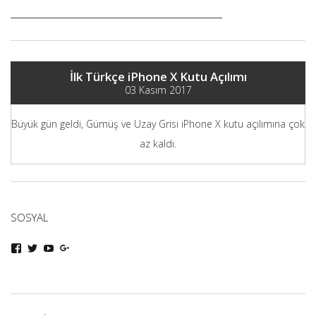
İlk Türkçe iPhone X Kutu Açılımı
03 Kasım 2017
Büyük gün geldi, Gümüş ve Uzay Grisi iPhone X kutu açılımına çok
az kaldı.
SOSYAL
iphoneturka
iphoneturka
iphoneturka
iphoneturka
kişisinin
kişisinin
kişisinin
kişisinin
Facebook
Twitter
YouTube
Google+
üzerindeki
üzerindeki
üzerindeki
üzerindeki
profilini
profilini
profilini
profilini
görüntüle
görüntüle
görüntüle
görüntüle