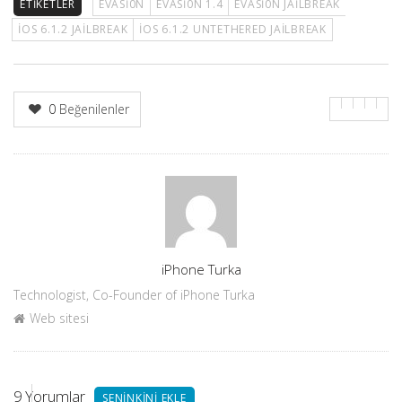
ETIKETLER
EVASI0N
EVASI0N 1.4
EVASI0N JAILBREAK
IOS 6.1.2 JAILBREAK
IOS 6.1.2 UNTETHERED JAILBREAK
0
Beğenilenler
Yazar
iPhone Turka
Technologist, Co-Founder of iPhone Turka
Web sitesi
9
Yorumlar
SENINKINI EKLE