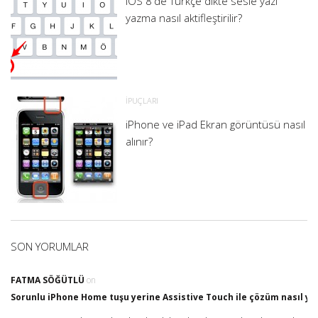
iOS 8'de Türkçe dikte sesle yazı
yazma nasıl aktifleştirilir?
İPUÇLARI
iPhone ve iPad Ekran görüntüsü nasıl
alınır?
SON YORUMLAR
FATMA SÖĞÜTLÜ
on
Sorunlu iPhone Home tuşu yerine Assistive Touch ile çözüm nasıl yap