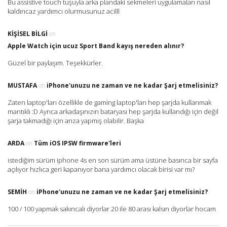
Bu assistive touch tuşuyla arka plandaki sekmeleri uygulamaları nasıl
kaldırıcaz yardımcı olurmusunuz acilll
KIŞISEL BILGI
on
Apple Watch için ucuz Sport Band kayış nereden alınır?
Güzel bir paylaşım. Teşekkürler.
MUSTAFA
on
iPhone'unuzu ne zaman ve ne kadar Şarj etmelisiniz?
Zaten laptop'ları özellikle de gaming laptop'ları hep şarjda kullanmak
mantıklı :D Ayrıca arkadaşınızın bataryası hep şarjda kullandığı için değil
şarja takmadığı için arıza yapmış olabilir. Başka
ARDA
on
Tüm iOS IPSW firmware'leri
istediğim sürüm iphone 4s en son sürüm ama üstüne basınca bir sayfa
açılıyor hızlıca geri kapanıyor bana yardımcı olacak birisi var mı?
SEMIH
on
iPhone'unuzu ne zaman ve ne kadar Şarj etmelisiniz?
100 / 100 yapmak sakıncalı diyorlar 20 ile 80 arası kalsın diyorlar hocam