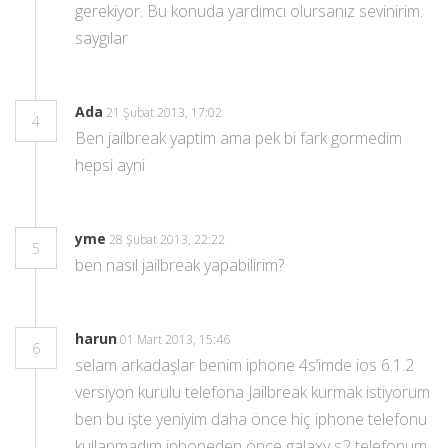
gerekiyor. Bu konuda yardımcı olursanız sevinirim.
saygılar
Ada
21 Şubat 2013, 17:02
4
Ben jailbreak yaptim ama pek bi fark gormedim
hepsi ayni
yme
28 Şubat 2013, 22:22
5
ben nasıl jailbreak yapabilirim?
harun
01 Mart 2013, 15:46
6
selam arkadaşlar benim iphone 4s’imde ios 6.1.2
versiyon kurulu telefona Jailbreak kurmak istiyorum
ben bu işte yeniyim daha önce hiç iphone telefonu
kullanmadım iphoneden önce galaxy s2 telefonum