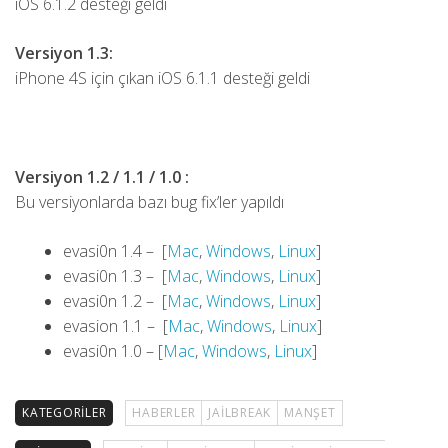
iOS 6.1.2 desteği geldi
Versiyon 1.3:
iPhone 4S için çıkan iOS 6.1.1 desteği geldi
Versiyon 1.2 / 1.1 / 1.0 :
Bu versiyonlarda bazı bug fix’ler yapıldı
evasi0n 1.4 – [
Mac
,
Windows
,
Linux
]
evasi0n 1.3 – [
Mac
,
Windows
,
Linux
]
evasi0n 1.2 – [
Mac
,
Windows
,
Linux
]
evasion 1.1 – [
Mac
,
Windows
,
Linux
]
evasi0n 1.0 – [
Mac
,
Windows
,
Linux
]
KATEGORILER
HABERLER
JAILBREAK
MANŞET