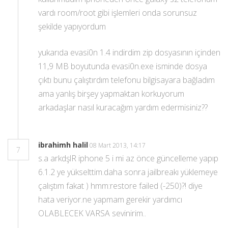
vardı room/root gibi işlemleri onda sorunsuz
şekilde yapıyordum
yukarıda evasi0n 1.4 indirdim zip dosyasının içinden
11,9 MB boyutunda evasi0n.exe isminde dosya
çıktı bunu çalıştırdım telefonu bilgisayara bağladım
ama yanlış birşey yapmaktan korkuyorum
arkadaşlar nasıl kuracağım yardım edermisiniz??
ibrahimh halil
08 Mart 2013, 14:17
7
s.a arkdşlR iphone 5 i mi az önce güncelleme yapıp
6.1.2 ye yükselttim.daha sonra jailbreakı yüklemeye
çalıştım fakat ) hmm:restore failed (-250)?! diye
hata veriyor.ne yapmam gerekir yardımcı
OLABLECEK VARSA sevinirim..