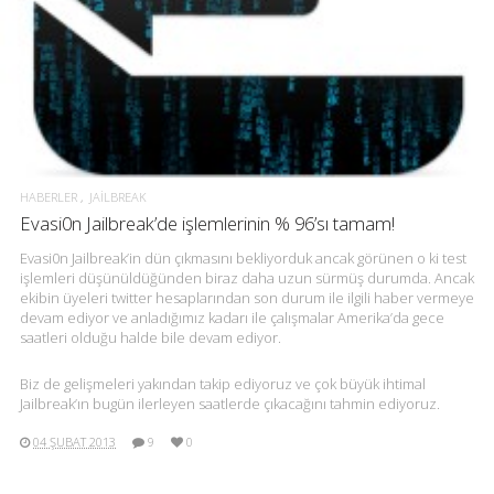
HABERLER
JAILBREAK
Evasi0n Jailbreak’de işlemlerinin % 96’sı tamam!
Evasi0n Jailbreak’in dün çıkmasını bekliyorduk ancak görünen o ki test
işlemleri düşünüldüğünden biraz daha uzun sürmüş durumda. Ancak
ekibin üyeleri twitter hesaplarından son durum ile ilgili haber vermeye
devam ediyor ve anladığımız kadarı ile çalışmalar Amerika’da gece
saatleri olduğu halde bile devam ediyor.
Biz de gelişmeleri yakından takip ediyoruz ve çok büyük ihtimal
Jailbreak’ın bugün ilerleyen saatlerde çıkacağını tahmin ediyoruz.
04 ŞUBAT 2013
9
0