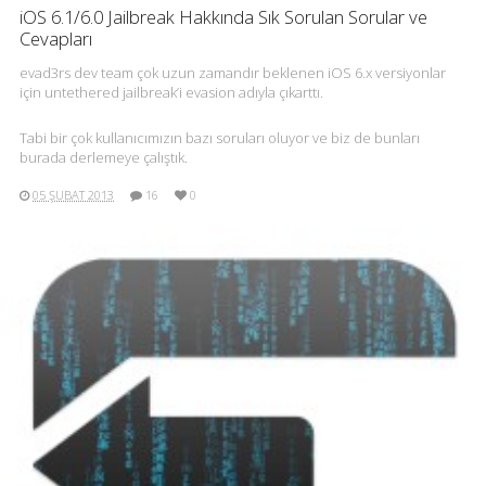
iOS 6.1/6.0 Jailbreak Hakkında Sık Sorulan Sorular ve
Cevapları
evad3rs dev team çok uzun zamandır beklenen iOS 6.x versiyonlar
için untethered jailbreak’i evasion adıyla çıkarttı.
Tabi bir çok kullanıcımızın bazı soruları oluyor ve biz de bunları
burada derlemeye çalıştık.
05 ŞUBAT 2013
16
0