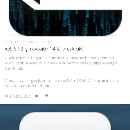
HABERLER
JAILBREAK
MANŞET
iOS 6.1.2 için evasi0n 1.4 Jailbreak çıktı!
Apple’ın iOS 6.1.2 güncellemesini çıkarmasının hemen ardından
evad3rs ekibi evasi0n Jailbreak’in bu versiyonda da çalışabileceğini
belirtmişti.
Aradan saatler geçtikten sonra evasi0n’ın iOS 6.1.2 ile uyumlu olan
versiyonu evasi0n 1.4 çıktı.
20 ŞUBAT 2013
9
0