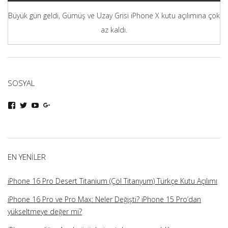
Büyük gün geldi, Gümüş ve Uzay Grisi iPhone X kutu açılımına çok
az kaldı.
SOSYAL
iphoneturka
iphoneturka
iphoneturka
iphoneturka
kişisinin
kişisinin
kişisinin
kişisinin
Facebook
Twitter
YouTube
Google+
üzerindeki
üzerindeki
üzerindeki
üzerindeki
profilini
profilini
profilini
profilini
görüntüle
görüntüle
görüntüle
görüntüle
EN YENILER
iPhone 16 Pro Desert Titanium (Çöl Titanyum) Türkçe Kutu Açılımı
iPhone 16 Pro ve Pro Max: Neler Değişti? iPhone 15 Pro’dan
yükseltmeye değer mi?