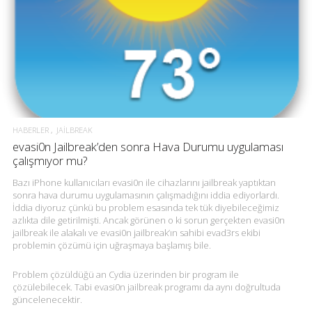
HABERLER
JAILBREAK
evasi0n Jailbreak’den sonra Hava Durumu uygulaması
çalışmıyor mu?
Bazı iPhone kullanıcıları evasi0n ile cihazlarını jailbreak yaptıktan
sonra hava durumu uygulamasının çalışmadığını iddia ediyorlardı.
İddia diyoruz çünkü bu problem esasında tek tük diyebileceğimiz
azlıkta dile getirilmişti. Ancak görünen o ki sorun gerçekten evasi0n
jailbreak ile alakalı ve evasi0n jailbreak’ın sahibi evad3rs ekibi
problemin çözümü için uğraşmaya başlamış bile.
Problem çözüldüğü an Cydia üzerinden bir program ile
çözülebilecek. Tabi evasi0n jailbreak programı da aynı doğrultuda
güncelenecektir.