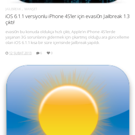
JAILBREAK
MANŞET
iOS 6.1.1 versiyonlu iPhone 4S’ler için evasi0n Jailbreak 1.3
çıktı!
evasi0n bu konuda oldukça hızlı çıktı, Apple’ın iPhone 4S’lerde
yaşanan 3G sorunlarını gidermek için çıkartmış olduğu ara güncelleme
olan iOS 6.1.1 kısa bir süre içerisinde Jailbreak yapıldı.
12 ŞUBAT 2013
6
0