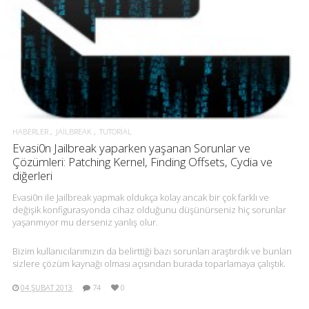
HABERLER
JAILBREAK
TUTORIAL
Evasi0n Jailbreak yaparken yaşanan Sorunlar ve
Çözümleri: Patching Kernel, Finding Offsets, Cydia ve
diğerleri
Evasi0n ile Jailbreak yapmak oldukça kolay ancak bir çok farklı ve
değişik konfigurasyonda cihaz olduğunu düşünürseniz hiç sorunlar
yaşanmıyor mu derseniz yanlış olur.
Bizim kullanıcılarımızın da belirttiği bazı sorunları araştırdık ve bunları
sizlere çözüm kaynağı olması açısından burada toparlamaya çalıştık.
04 ŞUBAT 2013
74
0