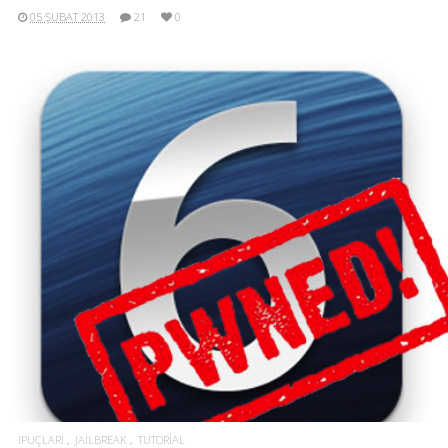
05 ŞUBAT 2013
21
0
İPUÇLARI
JAILBREAK
TUTORIAL