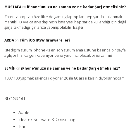
MUSTAFA
on
iPhone'unuzu ne zaman ve ne kadar Şarj etmelisiniz?
Zaten laptop'ları özellikle de gaming laptop'ları hep şarjda kullanmak
mantıklı :D Ayrıca arkadaşınızın bataryası hep şarjda kullandığı için değil
şarja takmadığı için arıza yapmış olabilir. Başka
ARDA
on
Tüm iOS IPSW firmware'leri
istediğim sürüm iphone 4s en son sürüm ama üstüne basınca bir sayfa
açılıyor hızlıca geri kapanıyor bana yardımcı olacak birisi var mı?
SEMIH
on
iPhone'unuzu ne zaman ve ne kadar Şarj etmelisiniz?
100 / 100 yapmak sakıncalı diyorlar 20 ile 80 arası kalsın diyorlar hocam
BLOGROLL
Apple
ideatek Software & Consulting
iPad