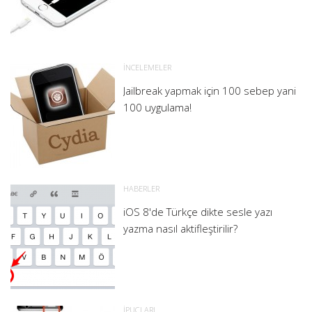
İNCELEMELER
Jailbreak yapmak için 100 sebep yani
100 uygulama!
HABERLER
iOS 8'de Türkçe dikte sesle yazı
yazma nasıl aktifleştirilir?
İPUÇLARI