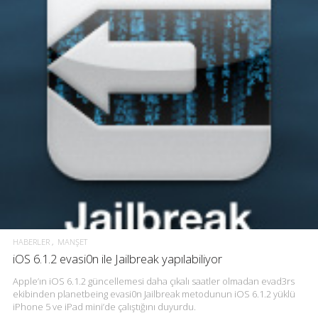
HABERLER
MANŞET
iOS 6.1.2 evasi0n ile Jailbreak yapılabiliyor
Apple’ın iOS 6.1.2 güncellemesi daha çıkalı saatler olmadan evad3rs
ekibinden planetbeing evasi0n Jailbreak metodunun iOS 6.1.2 yüklü
iPhone 5 ve iPad mini’de çalıştığını duyurdu.