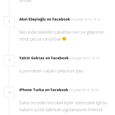
şimdilik..
Akın Elieyioğlu on Facebook
04 Şubat 2013, 19:15
8
Ben evde bekledim sabahtan beri ise gidiyorum
simdi çıktı ya sansa bak
Yalcin Goktas on Facebook
04 Şubat 2013, 19:16
9
İş yerindeyim sabahı çekiyorum iple;)
iPhone Turka on Facebook
04 Şubat 2013, 19:19
10
Daha önceden tecrübeli kişiler sitemizdeki ilgili bu
haberin içinde Jailbreak uygulamasının linklerini