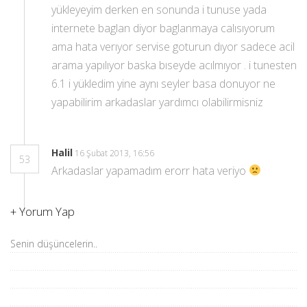
yükleyeyim derken en sonunda i tunuse yada
internete baglan diyor baglanmaya calısıyorum
ama hata verıyor servise goturun dıyor sadece acil
arama yapılıyor baska bıseyde acılmıyor . i tunesten
6.1 i yükledim yine aynı seyler basa donuyor ne
yapabilirim arkadaslar yardımcı olabilirmisniz
Halil
16 Şubat 2013, 16:56
53
Arkadaslar yapamadım erorr hata veriyo
+
Yorum Yap