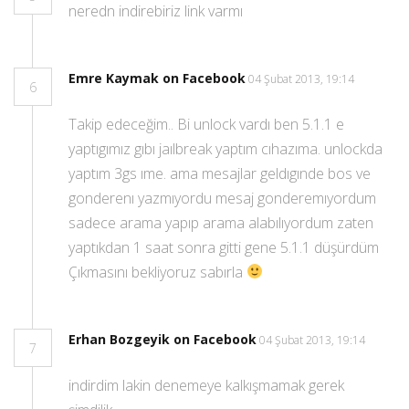
neredn indirebiriz link varmı
Emre Kaymak on Facebook
04 Şubat 2013, 19:14
6
Takip edeceğim.. Bi unlock vardı ben 5.1.1 e
yaptıgımız gıbı jaılbreak yaptım cıhazıma. unlockda
yaptım 3gs ıme. ama mesajlar geldıgınde bos ve
gonderenı yazmıyordu mesaj gonderemıyordum
sadece arama yapıp arama alabılıyordum zaten
yaptıkdan 1 saat sonra gitti gene 5.1.1 düşürdüm
Çıkmasını bekliyoruz sabırla
Erhan Bozgeyik on Facebook
04 Şubat 2013, 19:14
7
indirdim lakin denemeye kalkışmamak gerek