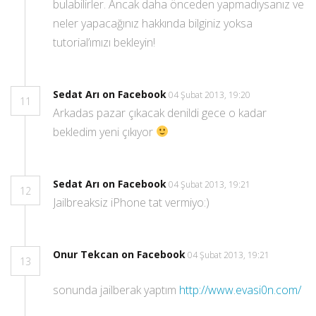
bulabilirler. Ancak daha önceden yapmadıysanız ve
neler yapacağınız hakkında bilginiz yoksa
tutorial’ımızı bekleyin!
Sedat Arı on Facebook
04 Şubat 2013, 19:20
11
Arkadas pazar çıkacak denildi gece o kadar
bekledim yeni çıkıyor
Sedat Arı on Facebook
04 Şubat 2013, 19:21
12
Jailbreaksiz iPhone tat vermiyo:)
Onur Tekcan on Facebook
04 Şubat 2013, 19:21
13
sonunda jailberak yaptım
http://www.evasi0n.com/