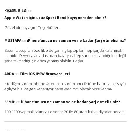
KIŞISEL BILGI
on
Apple Watch için ucuz Sport Band kayış nereden alınır?
Güzel bir paylaşım. Teşekkürler.
MUSTAFA
on
iPhone'unuzu ne zaman ve ne kadar Şarj etmelisiniz?
Zaten laptop'ları özellikle de gaming laptop'ları hep şarjda kullanmak
mantıklı :D Ayrıca arkadaşınızın bataryası hep şarjda kullandığı için değil
şarja takmadığı için arıza yapmış olabilir. Başka
ARDA
on
Tüm iOS IPSW firmware'leri
istediğim sürüm iphone 4s en son sürüm ama üstüne basınca bir sayfa
açılıyor hızlıca geri kapanıyor bana yardımcı olacak birisi var mı?
SEMIH
on
iPhone'unuzu ne zaman ve ne kadar Şarj etmelisiniz?
100 / 100 yapmak sakıncalı diyorlar 20 ile 80 arası kalsın diyorlar hocam