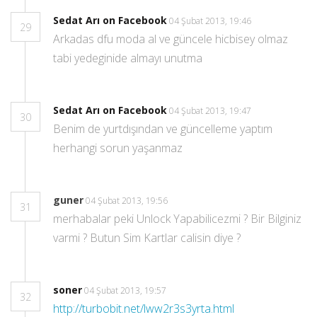
Sedat Arı on Facebook
04 Şubat 2013, 19:46
29
Arkadas dfu moda al ve güncele hicbisey olmaz
tabi yedeginide almayı unutma
Sedat Arı on Facebook
04 Şubat 2013, 19:47
30
Benim de yurtdışından ve güncelleme yaptım
herhangi sorun yaşanmaz
guner
04 Şubat 2013, 19:56
31
merhabalar peki Unlock Yapabilicezmi ? Bir Bilginiz
varmi ? Butun Sim Kartlar calisin diye ?
soner
04 Şubat 2013, 19:57
32
http://turbobit.net/lww2r3s3yrta.html