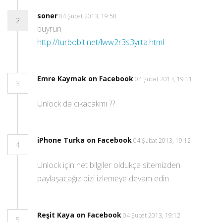
soner
04 Şubat 2013, 19:58
2
buyrun
http://turbobit.net/lww2r3s3yrta.html
Emre Kaymak on Facebook
04 Şubat 2013, 19:11
3
Unlock da cıkacakmı ??
iPhone Turka on Facebook
04 Şubat 2013, 19:12
4
Unlock için net bilgiler oldukça sitemizden
paylaşacağız bizi izlemeye devam edin
Reşit Kaya on Facebook
04 Şubat 2013, 19:12
5