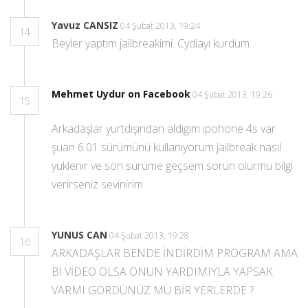
Yavuz CANSIZ
04 Şubat 2013, 19:24
14
Beyler yaptım jailbreakimi. Cydiayı kurdum.
Mehmet Uydur on Facebook
04 Şubat 2013, 19:26
15
Arkadaşlar yurtdışından aldıgım ıpohone 4s var
şuan 6.01 sürümünü kullanıyorum jailbreak nasıl
yüklenır ve son sürüme geçsem sorun olurmu bilgi
verirseniz sevinirim
YUNUS CAN
04 Şubat 2013, 19:28
16
ARKADAŞLAR BENDE İNDİRDİM PROGRAM AMA
Bİ VİDEO OLSA ONUN YARDIMIYLA YAPSAK
VARMI GÖRDÜNÜZ MÜ BİR YERLERDE ?