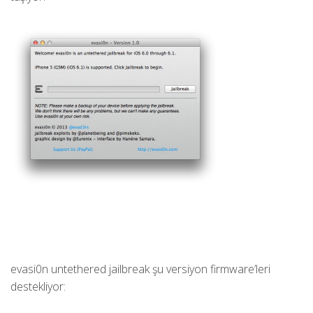
evasi0n untethered jailbreak şu versiyon firmware’leri
destekliyor: