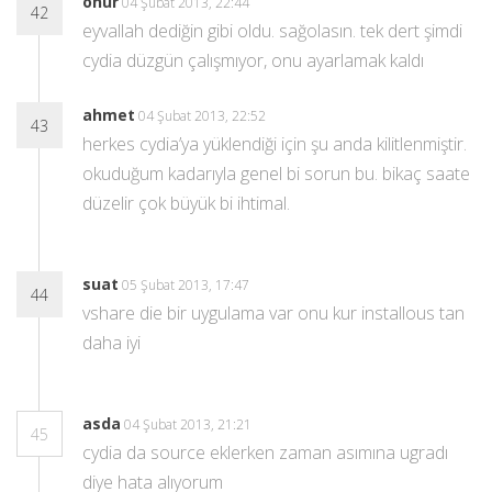
onur
04 Şubat 2013, 22:44
42
eyvallah dediğin gibi oldu. sağolasın. tek dert şimdi
cydia düzgün çalışmıyor, onu ayarlamak kaldı
ahmet
04 Şubat 2013, 22:52
43
herkes cydia’ya yüklendiği için şu anda kilitlenmiştir.
okuduğum kadarıyla genel bi sorun bu. bikaç saate
düzelir çok büyük bi ihtimal.
suat
05 Şubat 2013, 17:47
44
vshare die bir uygulama var onu kur installous tan
daha iyi
asda
04 Şubat 2013, 21:21
45
cydia da source eklerken zaman asımına ugradı
diye hata alıyorum