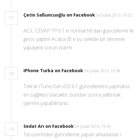
Çetin Saßuncuoğlu on Facebook
04 Şubat 2013, 19:32
17
ACİL CEVAP ??? 6.1 e normal tel dan guncelleme ile
gecis yaptim Acaba JB e bu sekilde bir deneme
yapayiimi sorun warmi
iPhone Turka on Facebook
04 Şubat 2013, 19:38
18
Tekrar iTunes’tan iOS 6.1 güncellemesi yapmanız
en sağlıklısı olacaktır, bundan sonra Jailbreak
işlemini yapabilirsiniz
Sedat Arı on Facebook
04 Şubat 2013, 19:39
19
Tel üzerinden güncelleme yapan arkadaslar i