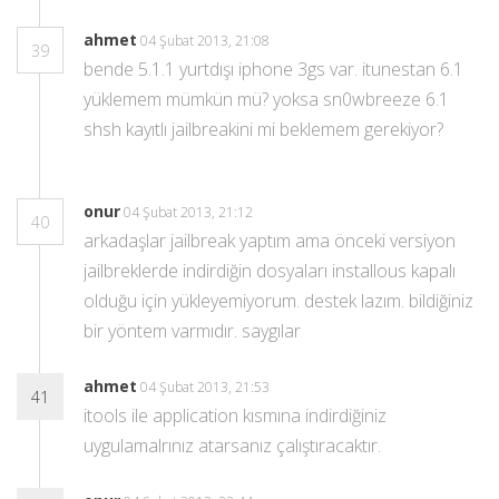
ahmet
04 Şubat 2013, 21:08
39
bende 5.1.1 yurtdışı iphone 3gs var. itunestan 6.1
yüklemem mümkün mü? yoksa sn0wbreeze 6.1
shsh kayıtlı jailbreakini mi beklemem gerekiyor?
onur
04 Şubat 2013, 21:12
40
arkadaşlar jailbreak yaptım ama önceki versiyon
jailbreklerde indirdiğin dosyaları installous kapalı
olduğu için yükleyemiyorum. destek lazım. bildiğiniz
bir yöntem varmıdır. saygılar
ahmet
04 Şubat 2013, 21:53
41
itools ile application kısmına indirdiğiniz
uygulamalrınız atarsanız çalıştıracaktır.