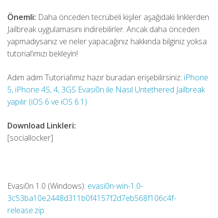
Önemli:
Daha önceden tecrübeli kişiler aşağıdaki linklerden
Jailbreak uygulamasını indirebilirler. Ancak daha önceden
yapmadıysanız ve neler yapacağınız hakkında bilginiz yoksa
tutorial’ımızı bekleyin!
Adım adım Tutorial’ımız hazır buradan erişebilirsiniz:
iPhone
5, iPhone 4S, 4, 3GS Evasi0n ile Nasıl Untethered Jailbreak
yapılır (iOS 6 ve iOS 6.1)
Download Linkleri:
[sociallocker]
Evasi0n 1.0 (Windows):
evasi0n-win-1.0-
3c53ba10e2448d311b0f4157f2d7eb568f106c4f-
release.zip