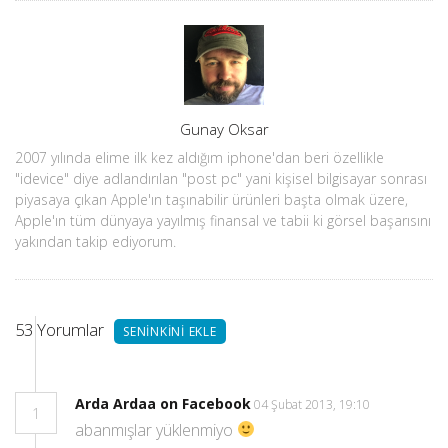
Yazar
Gunay Oksar
2007 yılında elime ilk kez aldığım iphone'dan beri özellikle
"idevice" diye adlandırılan "post pc" yani kişisel bilgisayar sonrası
piyasaya çıkan Apple'ın taşınabilir ürünleri başta olmak üzere,
Apple'ın tüm dünyaya yayılmış finansal ve tabii ki görsel başarısını
yakından takip ediyorum.
53
Yorumlar
SENINKINI EKLE
Arda Ardaa on Facebook
04 Şubat 2013, 19:10
1
abanmışlar yüklenmiyo