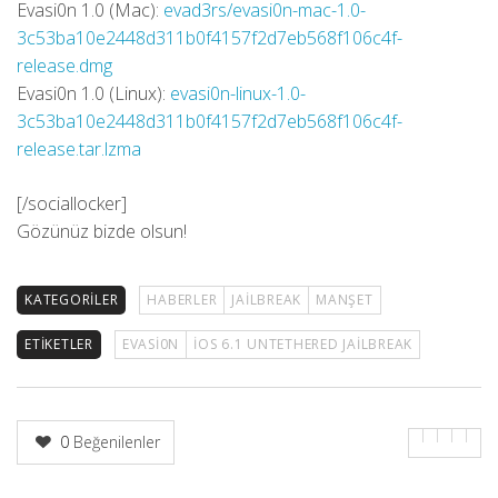
Evasi0n 1.0 (Mac):
evad3rs/evasi0n-mac-1.0-
3c53ba10e2448d311b0f4157f2d7eb568f106c4f-
release.dmg
Evasi0n 1.0 (Linux):
evasi0n-linux-1.0-
3c53ba10e2448d311b0f4157f2d7eb568f106c4f-
release.tar.lzma
[/sociallocker]
Gözünüz bizde olsun!
KATEGORILER
HABERLER
JAILBREAK
MANŞET
ETIKETLER
EVASI0N
IOS 6.1 UNTETHERED JAILBREAK
0
Beğenilenler