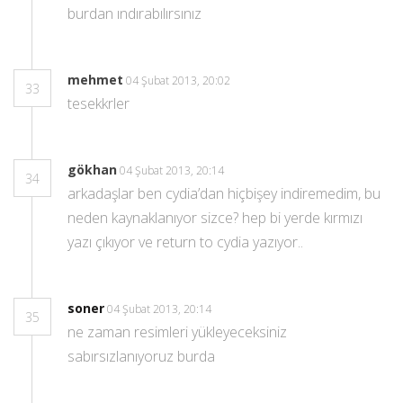
burdan ındırabılırsınız
mehmet
04 Şubat 2013, 20:02
33
tesekkrler
gökhan
04 Şubat 2013, 20:14
34
arkadaşlar ben cydia’dan hiçbişey indiremedim, bu
neden kaynaklanıyor sizce? hep bi yerde kırmızı
yazı çıkıyor ve return to cydia yazıyor..
soner
04 Şubat 2013, 20:14
35
ne zaman resimleri yükleyeceksiniz
sabırsızlanıyoruz burda