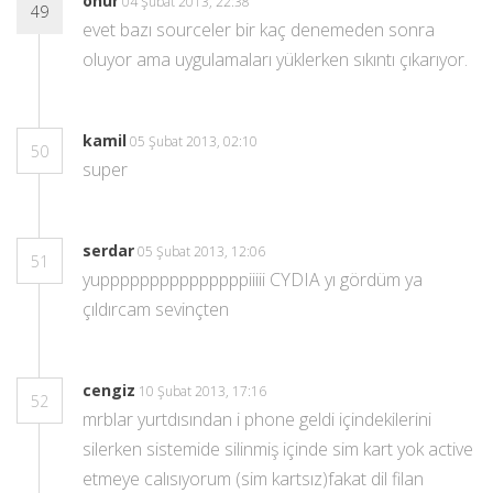
onur
04 Şubat 2013, 22:38
49
evet bazı sourceler bir kaç denemeden sonra
oluyor ama uygulamaları yüklerken sıkıntı çıkarıyor.
kamil
05 Şubat 2013, 02:10
50
super
serdar
05 Şubat 2013, 12:06
51
yupppppppppppppppiiiii CYDIA yı gördüm ya
çıldırcam sevinçten
cengiz
10 Şubat 2013, 17:16
52
mrblar yurtdısından i phone geldi içindekilerini
silerken sistemide silinmiş içinde sim kart yok active
etmeye calısıyorum (sim kartsız)fakat dil filan