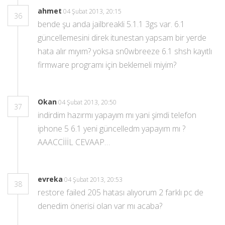
ahmet
04 Şubat 2013, 20:15
36
bende şu anda jailbreakli 5.1.1 3gs var. 6.1
güncellemesini direk itunestan yapsam bir yerde
hata alır mıyım? yoksa sn0wbreeze 6.1 shsh kayıtlı
firmware programı için beklemeli miyim?
Okan
04 Şubat 2013, 20:50
37
indirdim hazırmı yapayım mı yani şimdi telefon
iphone 5 6.1 yeni güncelledm yapayım mı ?
AAACCİİİL CEVAAP…
evreka
04 Şubat 2013, 20:53
38
restore failed 205 hatası alıyorum 2 farklı pc de
denedim önerisi olan var mı acaba?