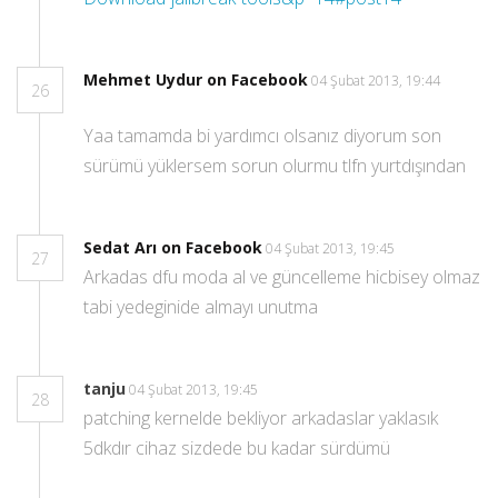
Mehmet Uydur on Facebook
04 Şubat 2013, 19:44
26
Yaa tamamda bi yardımcı olsanız diyorum son
sürümü yüklersem sorun olurmu tlfn yurtdışından
Sedat Arı on Facebook
04 Şubat 2013, 19:45
27
Arkadas dfu moda al ve güncelleme hicbisey olmaz
tabi yedeginide almayı unutma
tanju
04 Şubat 2013, 19:45
28
patching kernelde bekliyor arkadaslar yaklasık
5dkdır cihaz sizdede bu kadar sürdümü