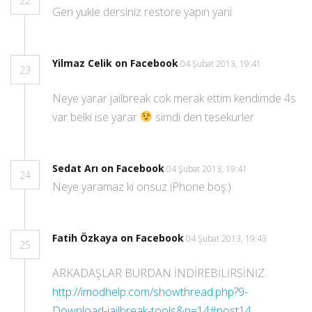
22
Geri yukle dersiniz restore yapın yani
Yilmaz Celik on Facebook
04 Şubat 2013, 19:41
23
Neye yarar jailbreak cok merak ettim kendimde 4s
var belki ise yarar
simdi den tesekurler
Sedat Arı on Facebook
04 Şubat 2013, 19:41
24
Neye yaramaz ki onsuz iPhone boş:)
Fatih Özkaya on Facebook
04 Şubat 2013, 19:43
25
ARKADAŞLAR BURDAN İNDİREBİLİRSİNİZ
http://imodhelp.com/showthread.php?9-
Download-jailbreak-tools&p=14#post14