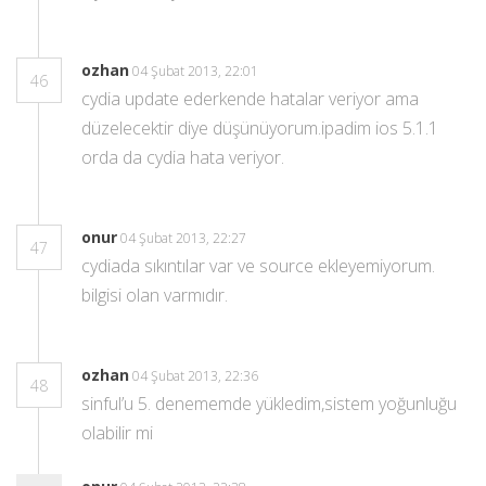
ozhan
04 Şubat 2013, 22:01
46
cydia update ederkende hatalar veriyor ama
düzelecektir diye düşünüyorum.ipadim ios 5.1.1
orda da cydia hata veriyor.
onur
04 Şubat 2013, 22:27
47
cydiada sıkıntılar var ve source ekleyemiyorum.
bilgisi olan varmıdır.
ozhan
04 Şubat 2013, 22:36
48
sinful’u 5. denememde yükledim,sistem yoğunluğu
olabilir mi