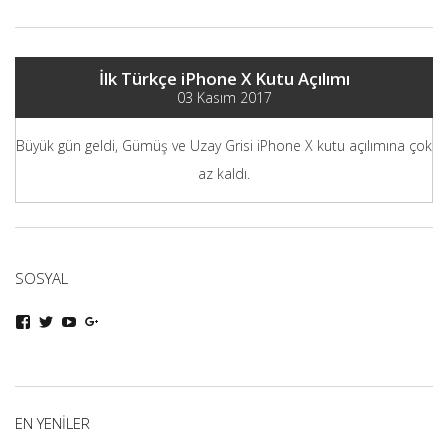
İlk Türkçe iPhone X Kutu Açılımı
03 Kasım 2017
Büyük gün geldi, Gümüş ve Uzay Grisi iPhone X kutu açılımına çok
az kaldı.
SOSYAL
iphoneturka
iphoneturka
iphoneturka
iphoneturka
kişisinin
kişisinin
kişisinin
kişisinin
Facebook
Twitter
YouTube
Google+
üzerindeki
üzerindeki
üzerindeki
üzerindeki
profilini
profilini
profilini
profilini
görüntüle
görüntüle
görüntüle
görüntüle
EN YENILER