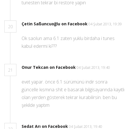
tunesten tekrar bi restore yapın
Çetin Saßuncuoğlu on Facebook
04 Şubat 2013, 19:39
20
Ok saolun ama 6.1 zaten yuklu birdaha i tunes
kabul edermi ki???
Onur Tekcan on Facebook
04 Şubat 2013, 19:40
21
evet yapar. önce 6.1 sürümünü indir sonra
güncelle kısmına shit e basarak bilgisayarında kayıtlı
olan yerden gösterek tekrar kurabilirsin. ben bu
şekilde yaptım
Sedat Arı on Facebook
04 Şubat 2013, 19:40