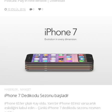
Podcast: Play in new window | Download
10 EYLÜL 2016
0
0
HABERLER
MANŞET
iPhone 7 Dedikodu Sezonu başladı!
iPhone 6S’ler çıkalı 4 ay oldu. Yani bir iPhone 6S’iniz varsa artık
eskidiğini kabul edin – Çünkü iPhone 7 dedikodu sezonu resmen