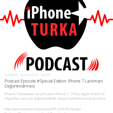
HABERLER
İNCELEMELER
MANŞET
Podcast Episode #Special Edition: iPhone 7 Lansmanı
Değerlendirmesi
iPhone 7 lansmanını ve yeni çıkan iPhone 7 , 7 Plus, Apple Watch ve
Airpod’ları sizin için değerlendirdik, detaylı sohbetimizi merak edenl..
http://iphoneturka.net/podcast/ITP-2016-09-09.mp3