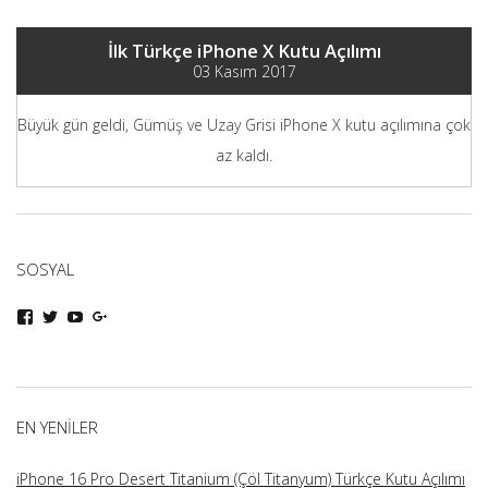
İlk Türkçe iPhone X Kutu Açılımı
03 Kasım 2017
Büyük gün geldi, Gümüş ve Uzay Grisi iPhone X kutu açılımına çok
az kaldı.
SOSYAL
iphoneturka
iphoneturka
iphoneturka
iphoneturka
kişisinin
kişisinin
kişisinin
kişisinin
Facebook
Twitter
YouTube
Google+
üzerindeki
üzerindeki
üzerindeki
üzerindeki
profilini
profilini
profilini
profilini
görüntüle
görüntüle
görüntüle
görüntüle
EN YENILER
iPhone 16 Pro Desert Titanium (Çöl Titanyum) Türkçe Kutu Açılımı