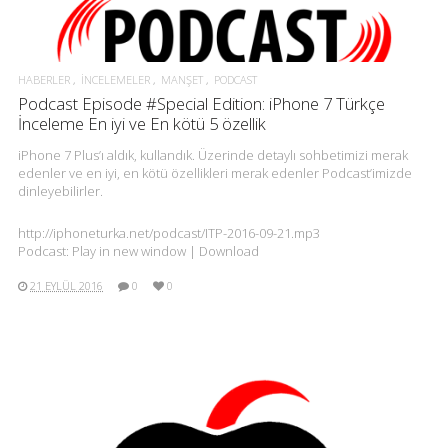
HABERLER
İNCELEMELER
MANŞET
PODCAST
Podcast Episode #Special Edition: iPhone 7 Türkçe
İnceleme En iyi ve En kötü 5 özellik
iPhone 7 Plus’ı aldık, kullandık. Üzerinde detaylı sohbetimizi merak
edenler ve en iyi, en kötü özellikleri merak edenler Podcast’imizde
dinleyebilirler.
http://iphoneturka.net/podcast/ITP-2016-09-21.mp3
Podcast: Play in new window | Download
21 EYLÜL 2016
0
0