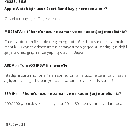
KIŞISEL BILGI
on
Apple Watch için ucuz Sport Band kayış nereden alınır?
Güzel bir paylaşım. Teşekkürler.
MUSTAFA
on
iPhone'unuzu ne zaman ve ne kadar Şarj etmelisiniz?
Zaten laptop'ları özellikle de gaming laptop'ları hep şarjda kullanmak
mantıklı :D Ayrıca arkadaşınızın bataryası hep şarjda kullandığı için değil
şarja takmadığı için arıza yapmış olabilir. Başka
ARDA
on
Tüm iOS IPSW firmware'leri
istediğim sürüm iphone 4s en son sürüm ama üstüne basınca bir sayfa
açılıyor hızlıca geri kapanıyor bana yardımcı olacak birisi var mı?
SEMIH
on
iPhone'unuzu ne zaman ve ne kadar Şarj etmelisiniz?
100 / 100 yapmak sakıncalı diyorlar 20 ile 80 arası kalsın diyorlar hocam
BLOGROLL