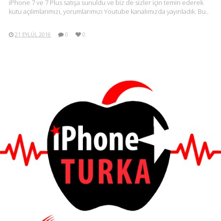
iPhone 7 ve 7 Plus satışa sunuldu ve biz de sizler için temin ederek
kutu açılımlarımızı, yorumlarımızı Youtube kanalımızda yayınladık. Bu..
21 EYLÜL 2016
0
0