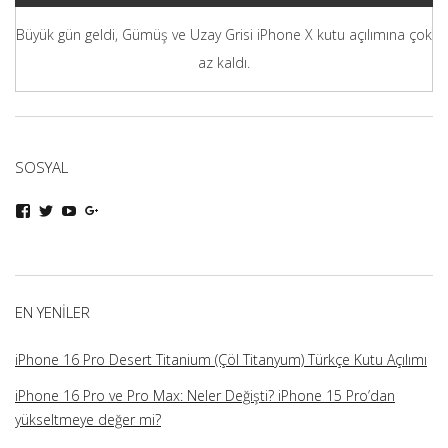
Büyük gün geldi, Gümüş ve Uzay Grisi iPhone X kutu açılımına çok
az kaldı.
SOSYAL
iphoneturka
iphoneturka
iphoneturka
iphoneturka
kişisinin
kişisinin
kişisinin
kişisinin
Facebook
Twitter
YouTube
Google+
üzerindeki
üzerindeki
üzerindeki
üzerindeki
profilini
profilini
profilini
profilini
görüntüle
görüntüle
görüntüle
görüntüle
EN YENILER
iPhone 16 Pro Desert Titanium (Çöl Titanyum) Türkçe Kutu Açılımı
iPhone 16 Pro ve Pro Max: Neler Değişti? iPhone 15 Pro’dan
yükseltmeye değer mi?