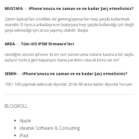
MUSTAFA
on
iPhone'unuzu ne zaman ve ne kadar Şarj etmelisiniz?
Zaten laptop'ları özellikle de gaming laptop'ları hep şarjda kullanmak
mantıklı :D Ayrıca arkadaşınızın bataryası hep şarjda kullandığı için değil
şarja takmadığı için arıza yapmış olabilir. Başka
ARDA
on
Tüm iOS IPSW firmware'leri
istediğim sürüm iphone 4s en son sürüm ama üstüne basınca bir sayfa
açılıyor hızlıca geri kapanıyor bana yardımcı olacak birisi var mı?
SEMIH
on
iPhone'unuzu ne zaman ve ne kadar Şarj etmelisiniz?
100 / 100 yapmak sakıncalı diyorlar 20 ile 80 arası kalsın diyorlar hocam
BLOGROLL
Apple
ideatek Software & Consulting
iPad