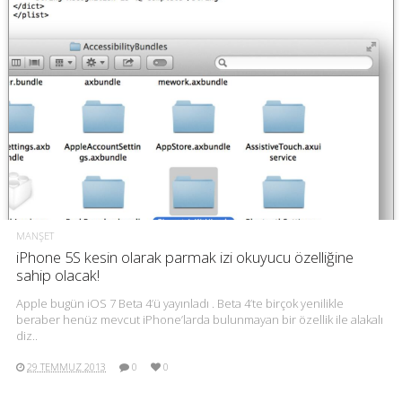
MANŞET
iPhone 5S kesin olarak parmak izi okuyucu özelliğine
sahip olacak!
Apple bugün iOS 7 Beta 4’ü yayınladı . Beta 4’te birçok yenilikle
beraber henüz mevcut iPhone’larda bulunmayan bir özellik ile alakalı
diz..
29 TEMMUZ 2013
0
0