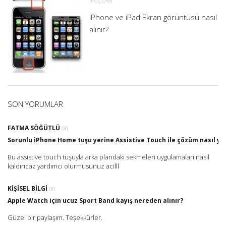
İPUÇLARI
iPhone ve iPad Ekran görüntüsü nasıl
alınır?
SON YORUMLAR
FATMA SÖĞÜTLÜ
on
Sorunlu iPhone Home tuşu yerine Assistive Touch ile çözüm nasıl yap
Bu assistive touch tuşuyla arka plandaki sekmeleri uygulamaları nasıl
kaldırıcaz yardımcı olurmusunuz acilll
KIŞISEL BILGI
on
Apple Watch için ucuz Sport Band kayış nereden alınır?
Güzel bir paylaşım. Teşekkürler.