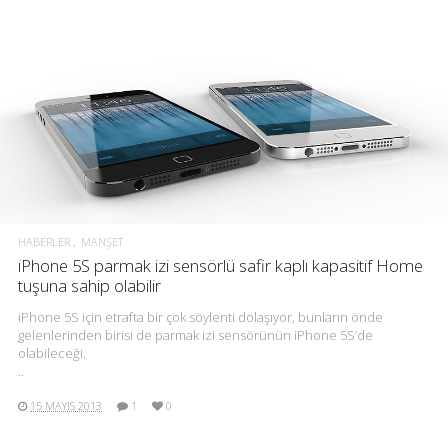
HABERLER
MANŞET
iPhone 5S parmak izi sensörlü safir kaplı kapasitif Home
tuşuna sahip olabilir
iPhone 5S için etrafta bir çok söylenti dolaşıyor, bunların önde
gelenlerinden birisi de parmak izi sensörünün iPhone 5S’de
olabileceği.
..
15 MAYIS 2013
1
0