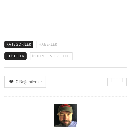
KATEGORILER
HABERLER
ETIKETLER
IPHONE
STEVE JOBS
0
Beğenilenler