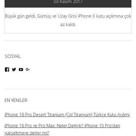
03 Kasım 2017
Büyük gün geldi, Gümüş ve Uzay Grisi iPhone X kutu açılımına çok
az kaldı.
SOSYAL
iphoneturka
iphoneturka
iphoneturka
iphoneturka
kişisinin
kişisinin
kişisinin
kişisinin
Facebook
Twitter
YouTube
Google+
üzerindeki
üzerindeki
üzerindeki
üzerindeki
profilini
profilini
profilini
profilini
görüntüle
görüntüle
görüntüle
görüntüle
EN YENILER
iPhone 16 Pro Desert Titanium (Çöl Titanyum) Türkçe Kutu Açılımı
iPhone 16 Pro ve Pro Max: Neler Değişti? iPhone 15 Pro’dan
yükseltmeye değer mi?