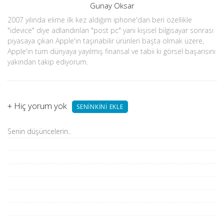
Yazar
Gunay Oksar
2007 yılında elime ilk kez aldığım iphone'dan beri özellikle
"idevice" diye adlandırılan "post pc" yani kişisel bilgisayar sonrası
piyasaya çıkan Apple'ın taşınabilir ürünleri başta olmak üzere,
Apple'ın tüm dünyaya yayılmış finansal ve tabii ki görsel başarısını
yakından takip ediyorum.
+
Hiç yorum yok
SENINKINI EKLE