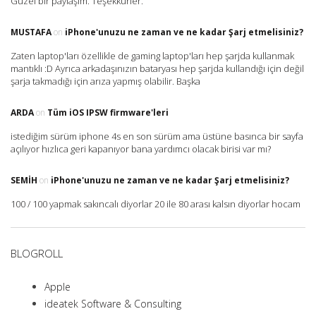
Güzel bir paylaşım. Teşekkürler.
MUSTAFA
on
iPhone'unuzu ne zaman ve ne kadar Şarj etmelisiniz?
Zaten laptop'ları özellikle de gaming laptop'ları hep şarjda kullanmak
mantıklı :D Ayrıca arkadaşınızın bataryası hep şarjda kullandığı için değil
şarja takmadığı için arıza yapmış olabilir. Başka
ARDA
on
Tüm iOS IPSW firmware'leri
istediğim sürüm iphone 4s en son sürüm ama üstüne basınca bir sayfa
açılıyor hızlıca geri kapanıyor bana yardımcı olacak birisi var mı?
SEMIH
on
iPhone'unuzu ne zaman ve ne kadar Şarj etmelisiniz?
100 / 100 yapmak sakıncalı diyorlar 20 ile 80 arası kalsın diyorlar hocam
BLOGROLL
Apple
ideatek Software & Consulting