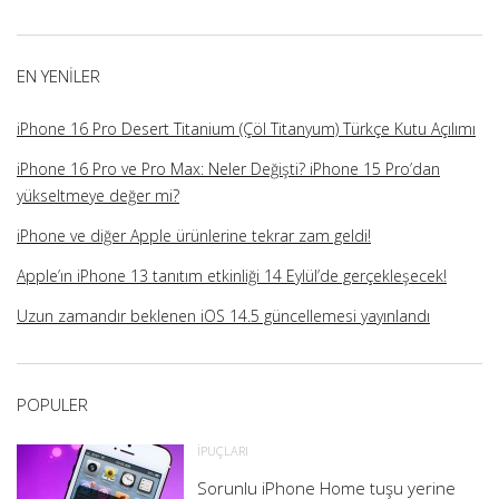
üzerindeki
üzerindeki
üzerindeki
üzerindeki
profilini
profilini
profilini
profilini
görüntüle
görüntüle
görüntüle
görüntüle
EN YENILER
iPhone 16 Pro Desert Titanium (Çöl Titanyum) Türkçe Kutu Açılımı
iPhone 16 Pro ve Pro Max: Neler Değişti? iPhone 15 Pro’dan
yükseltmeye değer mi?
iPhone ve diğer Apple ürünlerine tekrar zam geldi!
Apple’ın iPhone 13 tanıtım etkinliği 14 Eylül’de gerçekleşecek!
Uzun zamandır beklenen iOS 14.5 güncellemesi yayınlandı
POPULER
İPUÇLARI
Sorunlu iPhone Home tuşu yerine