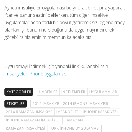
Ayrıca imsakiyeler uygulaması bu yıl ufak bir süpriz yaparak
iftar ve sahur saatini beklerken, tüm diğer imsakiye
uygulamalarından farklı bir boyut getirerek sizi eğlendirmeyi
planlamış , bunun ne olduğunu da uygulmayı indirerek
görebilirsiniz eminim memnun kalacaksınız.
Uygulamayı indirmek için yandaki linki kullanabilirsin
İmsakiyeler iPhone uygulaması
KATEGORILER
HABERLER
İNCELEMELER
UYGULAMALAR
ETIKETLER
2014 IMSAKIYE
2014 IPHONE IMSAKIYESI
2014 RAMAZAN IMSAKIYE
IMSAKIYELER
IPHONE IMSAKIYESI
IPHONE RAMAZAN IMSAKIYESI
RAMAZAN
RAMAZAN IMSAKIYESI
TÜRK IPHONE UYGULAMASI