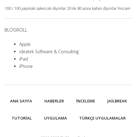
100 / 100 yapmak sakıncalı diyorlar 20 ile 80 arası kalsın diyorlar hocam
BLOGROLL
Apple
ideatek Software & Consulting
iPad
iPhone
ANA SAYFA
HABERLER
İNCELEME
JAILBREAK
TUTORIAL
UYGULAMA
TÜRKÇE UYGULAMALAR