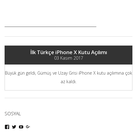
İlk Türkçe iPhone X Kutu Açılımı
03 Kasım 2017
Büyük gün geldi, Gümüş ve Uzay Grisi iPhone X kutu açılımına çok
az kaldı.
SOSYAL
iphoneturka
iphoneturka
iphoneturka
iphoneturka
kişisinin
kişisinin
kişisinin
kişisinin
Facebook
Twitter
YouTube
Google+