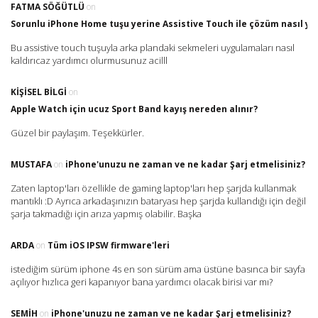
FATMA SÖĞÜTLÜ
on
Sorunlu iPhone Home tuşu yerine Assistive Touch ile çözüm nasıl yap
Bu assistive touch tuşuyla arka plandaki sekmeleri uygulamaları nasıl
kaldırıcaz yardımcı olurmusunuz acilll
KIŞISEL BILGI
on
Apple Watch için ucuz Sport Band kayış nereden alınır?
Güzel bir paylaşım. Teşekkürler.
MUSTAFA
on
iPhone'unuzu ne zaman ve ne kadar Şarj etmelisiniz?
Zaten laptop'ları özellikle de gaming laptop'ları hep şarjda kullanmak
mantıklı :D Ayrıca arkadaşınızın bataryası hep şarjda kullandığı için değil
şarja takmadığı için arıza yapmış olabilir. Başka
ARDA
on
Tüm iOS IPSW firmware'leri
istediğim sürüm iphone 4s en son sürüm ama üstüne basınca bir sayfa
açılıyor hızlıca geri kapanıyor bana yardımcı olacak birisi var mı?
SEMIH
on
iPhone'unuzu ne zaman ve ne kadar Şarj etmelisiniz?