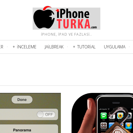
IPHONE, IPAD VE FAZLASI..
ER
İNCELEME
JAILBREAK
TUTORIAL
UYGULAMA