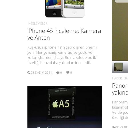
İNCELEMELER
iPhone 4S inceleme: Kamera
ve Anten
Kuşkusuz iphone 4s’in getirdiği en önemli
yenilikler gelişmiş kamerasi ve guclu ve
kullanışlı anten dizayı. Bu makalede bu iki
özelliği biraz daha yakından inceledik.
08 KASIM 2011
0
0
HABERLER
Panor
yakınd
Panorama 
tasarımcıl
DAHA FAZLA BILGI.
Ve de göz
özelliği 
08 KASI