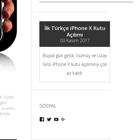
İlk Türkçe iPhone X Kutu
Açılımı
03 Kasım 2017
Büyük gün geldi, Gümüş ve Uzay
Grisi iPhone X kutu açılımına çok
az kaldı.
e. Cydia
geri
SOSYAL
le uyumlu
ı bile.
iphoneturka
iphoneturka
iphoneturka
iphoneturka
kişisinin
kişisinin
kişisinin
kişisinin
Facebook
Twitter
YouTube
Google+
üzerindeki
üzerindeki
üzerindeki
üzerindeki
profilini
profilini
profilini
profilini