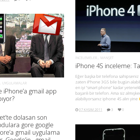
DAHA FAZLA BILGI.
DAHA FAZLA BILGI.
İNCELEMELER
MANŞET
iPhone 4S inceleme: T
Eğer başka bir telefona sahipseni
zaten iPhone 3GS bile bugün alabi
UYGULAMALAR
en iyi “smart phone” kadar yetenekl
e iPhone’a gmail app
başarılı bir telefon. Ama siz almışk
pıyor?
alabiliyorsanız iphone 4S alın yine
07 KASIM 2011
3
0
et’te dolasan son
odulara gore google
tore’a gmail uygulama
r. Google’in, gmail