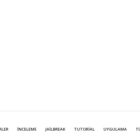
RLER
İNCELEME
JAILBREAK
TUTORIAL
UYGULAMA
T