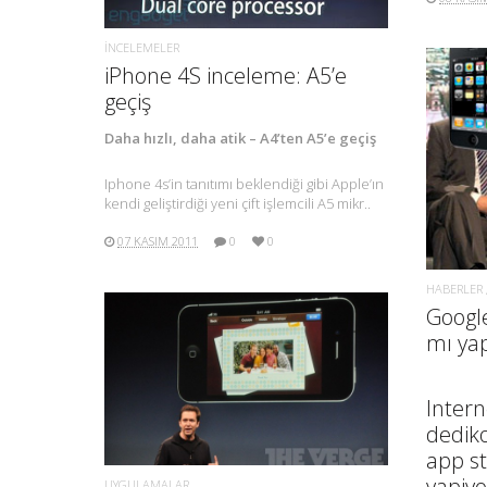
İNCELEMELER
iPhone 4S inceleme: A5’e
geçiş
Daha hızlı, daha atik – A4’ten A5’e geçiş
Iphone 4s’in tanıtımı beklendiği gibi Apple’ın
kendi geliştirdiği yeni çift işlemcili A5 mikr..
07 KASIM 2011
0
0
HABERLER
Googl
mı ya
DAHA FAZLA BILGI.
Intern
dedik
app s
yapiyo
UYGULAMALAR