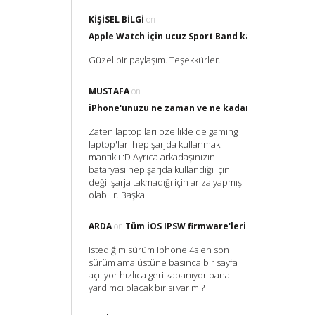
KIŞISEL BILGI
on
Apple Watch için ucuz Sport Band kayış nereden al
Güzel bir paylaşım. Teşekkürler.
MUSTAFA
on
iPhone'unuzu ne zaman ve ne kadar Şarj etmelisin
Zaten laptop'ları özellikle de gaming
laptop'ları hep şarjda kullanmak
mantıklı :D Ayrıca arkadaşınızın
bataryası hep şarjda kullandığı için
değil şarja takmadığı için arıza yapmış
olabilir. Başka
ARDA
on
Tüm iOS IPSW firmware'leri
istediğim sürüm iphone 4s en son
sürüm ama üstüne basınca bir sayfa
açılıyor hızlıca geri kapanıyor bana
yardımcı olacak birisi var mı?