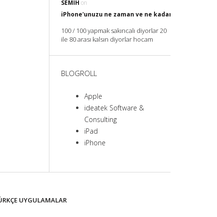
SEMIH
on
iPhone'unuzu ne zaman ve ne kadar Şarj etmelisin
100 / 100 yapmak sakıncalı diyorlar 20
ile 80 arası kalsın diyorlar hocam
BLOGROLL
Apple
ideatek Software &
Consulting
iPad
iPhone
ÜRKÇE UYGULAMALAR