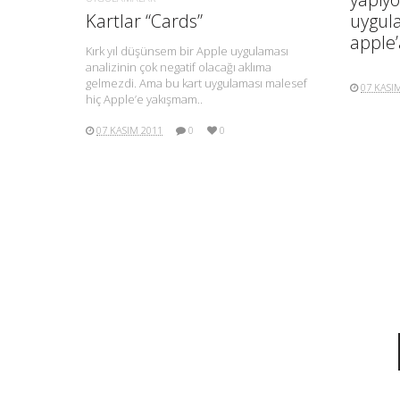
Kartlar “Cards”
uygul
apple’
Kırk yıl düşünsem bir Apple uygulaması
analizinin çok negatif olacağı aklıma
gelmezdi. Ama bu kart uygulaması malesef
07 KASI
hiç Apple’e yakışmam..
07 KASIM 2011
0
0