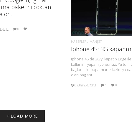
ama paketini coktan
DAHA FAZLA BILGI.
a on..
M 2011
0
0
HABERLER
MANŞET
Iphone 4S: 3G kapanm
Iphone 4S’de 3G’yi kapatıp Edge ile
kullanımı yapamıyorsunuz. Ya tum 
baglantisini kapatmaniz lazim ya d
olan baglant..
07 KASIM 2011
1
0
+ LOAD MORE