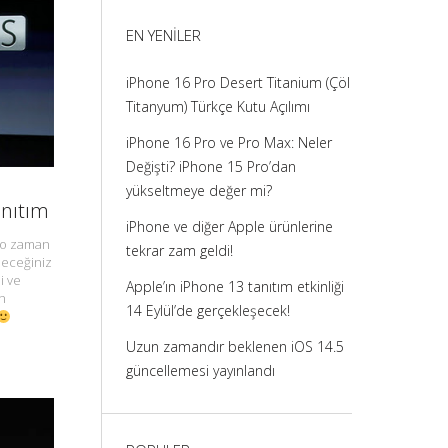
görüntüle
görüntüle
görüntüle
görüntüle
EN YENILER
iPhone 16 Pro Desert Titanium (Çöl
Titanyum) Türkçe Kutu Açılımı
iPhone 16 Pro ve Pro Max: Neler
Değişti? iPhone 15 Pro’dan
yükseltmeye değer mi?
anıtım
iPhone ve diğer Apple ürünlerine
z o zaman
tekrar zam geldi!
leceğiniz
i ve
Apple’ın iPhone 13 tanıtım etkinliği
en
14 Eylül’de gerçekleşecek!
Uzun zamandır beklenen iOS 14.5
güncellemesi yayınlandı