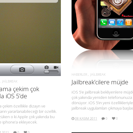
DAHA FAZLA BILGI.
DAHA FAZLA BILGI.
HABERLER
JAILBREAK
Jailbreak’cilere müjde
JAILBREAK
ama çekim çok
iOS 5’e jailbreak bekliyenlere müjd
a iOS 5’de
çok yakında yeniden telefonunuza 
dönüyor. iOS 5’in yeni özellikleriy
çekim özellikle dizayn ve
jailbreak uygulamları çıkmaya başlad
arın yararlanabileceği bir ozellik.
üken o ki Apple çok yakında bu
08 KASIM 2011
0
0
de iphone’a ekleyecek.
M 2011
0
0