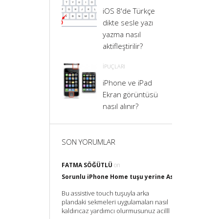
iOS 8'de Türkçe
dikte sesle yazı
yazma nasıl
aktifleştirilir?
İPUÇLARI
iPhone ve iPad
Ekran görüntüsü
nasıl alınır?
SON YORUMLAR
FATMA SÖĞÜTLÜ
on
Sorunlu iPhone Home tuşu yerine Assistive Touch il
Bu assistive touch tuşuyla arka
plandaki sekmeleri uygulamaları nasıl
kaldırıcaz yardımcı olurmusunuz acilll