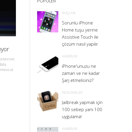
POPULER
İPUÇLARI
Sorunlu iPhone
Home tuşu yerine
Assistive Touch ile
çözüm nasıl yapılır
ıyor
HABERLER
 internet
data
iPhone'unuzu ne
a mevcut
zaman ve ne kadar
Şarj etmelisiniz?
İNCELEMELER
Jailbreak yapmak için
100 sebep yani 100
uygulama!
HABERLER