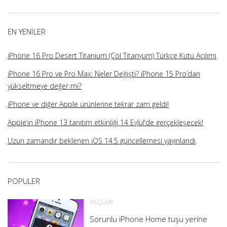
üzerindeki
üzerindeki
üzerindeki
üzerindeki
profilini
profilini
profilini
profilini
görüntüle
görüntüle
görüntüle
görüntüle
EN YENILER
iPhone 16 Pro Desert Titanium (Çöl Titanyum) Türkçe Kutu Açılımı
iPhone 16 Pro ve Pro Max: Neler Değişti? iPhone 15 Pro’dan
yükseltmeye değer mi?
iPhone ve diğer Apple ürünlerine tekrar zam geldi!
Apple’ın iPhone 13 tanıtım etkinliği 14 Eylül’de gerçekleşecek!
Uzun zamandır beklenen iOS 14.5 güncellemesi yayınlandı
POPULER
İPUÇLARI
Sorunlu iPhone Home tuşu yerine