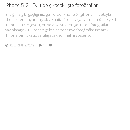
iPhone 5, 21 Eylül’de çıkacak. İşte fotoğrafları:
Bildiğiniz gibi geçtiğimiz günlerde iPhone 5 ilgili önemli detayları
sitemizden duyurmuştuk ve hatta üretim aşamasından önce yeni
iPhone’un çerçevesi, ön ve arka yüzünü gösteren fotoğraflar da
yayınlamıştık. Bu sabah gelen haberler ve fotoğraflar ise artık
iPhone 5’in tüketiciye ulaşacak son halini gösteriyor.
30 TEMMUZ 2012
4
0