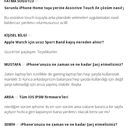
FATMA SÖĞÜTLÜ
on
Sorunlu iPhone Home tuşu yerine Assistive Touch ile çözüm nasıl yap
Bu assistive touch tuşuyla arka plandaki sekmeleri uygulamaları nasıl
kaldırıcaz yardımcı olurmusunuz acilll
KIŞISEL BILGI
on
Apple Watch için ucuz Sport Band kayış nereden alınır?
Güzel bir paylaşım. Teşekkürler.
MUSTAFA
on
iPhone'unuzu ne zaman ve ne kadar Şarj etmelisiniz?
Zaten laptop'ları özellikle de gaming laptop'ları hep şarjda kullanmak
mantıklı :D Ayrıca arkadaşınızın bataryası hep şarjda kullandığı için değil
şarja takmadığı için arıza yapmış olabilir. Başka
ARDA
on
Tüm iOS IPSW firmware'leri
istediğim sürüm iphone 4s en son sürüm ama üstüne basınca bir sayfa
açılıyor hızlıca geri kapanıyor bana yardımcı olacak birisi var mı?
SEMIH
on
iPhone'unuzu ne zaman ve ne kadar Şarj etmelisiniz?