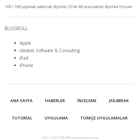
100 / 100 yapmak sakıncalı diyorlar 20 ile 80 arası kalsın diyorlar hocam
BLOGROLL
Apple
ideatek Software & Consulting
iPad
iPhone
ANA SAYFA
HABERLER
İNCELEME
JAILBREAK
TUTORIAL
UYGULAMA
TÜRKÇE UYGULAMALAR
2011-2017 © iPhoneTurka.com