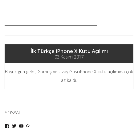
İlk Türkçe iPhone X Kutu Açılımı
03 Kasım 2017
Büyük gün geldi, Gümüş ve Uzay Grisi iPhone X kutu açılımına çok
az kaldı.
SOSYAL
iphoneturka
iphoneturka
iphoneturka
iphoneturka
kişisinin
kişisinin
kişisinin
kişisinin
Facebook
Twitter
YouTube
Google+