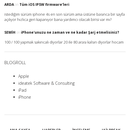
ARDA
on
Tüm iOS IPSW firmware'leri
istediğim sürüm iphone 4s en son sürüm ama üstüne basınca bir sayfa
açılıyor hızlıca geri kapanıyor bana yardımcı olacak birisi var mı?
SEMIH
on
iPhone'unuzu ne zaman ve ne kadar Şarj etmelisiniz?
100 / 100 yapmak sakıncalı diyorlar 20 ile 80 arası kalsın diyorlar hocam
BLOGROLL
Apple
ideatek Software & Consulting
iPad
iPhone