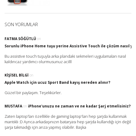
SON YORUMLAR
FATMA SÖĞÜTLÜ
on
Sorunlu iPhone Home tuşu yerine Assistive Touch ile çözüm nasıl yap
Bu assistive touch tuşuyla arka plandaki sekmeleri uygulamaları nasıl
kaldırıcaz yardımcı olurmusunuz acilll
KIŞISEL BILGI
on
Apple Watch için ucuz Sport Band kayış nereden alınır?
Güzel bir paylaşım. Teşekkürler.
MUSTAFA
on
iPhone'unuzu ne zaman ve ne kadar Şarj etmelisiniz?
Zaten laptop'ları özellikle de gaming laptop'ları hep şarjda kullanmak
mantıklı :D Ayrıca arkadaşınızın bataryası hep şarjda kullandığı için değil
şarja takmadığı için arıza yapmış olabilir. Başka