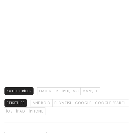
KATEGORILER
HABERLER
İPUÇLARI
MANŞET
ETIKETLER
ANDROID
EL YAZISI
GOOGLE
GOOGLE SEARCH
IOS
IPAD
IPHONE