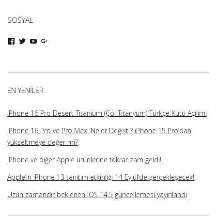
SOSYAL
iphoneturka
iphoneturka
iphoneturka
iphoneturka
kişisinin
kişisinin
kişisinin
kişisinin
Facebook
Twitter
YouTube
Google+
üzerindeki
üzerindeki
üzerindeki
üzerindeki
profilini
profilini
profilini
profilini
görüntüle
görüntüle
görüntüle
görüntüle
EN YENILER
iPhone 16 Pro Desert Titanium (Çöl Titanyum) Türkçe Kutu Açılımı
iPhone 16 Pro ve Pro Max: Neler Değişti? iPhone 15 Pro’dan
yükseltmeye değer mi?
iPhone ve diğer Apple ürünlerine tekrar zam geldi!
Apple’ın iPhone 13 tanıtım etkinliği 14 Eylül’de gerçekleşecek!
Uzun zamandır beklenen iOS 14.5 güncellemesi yayınlandı