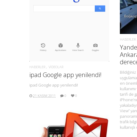
DAHA FAZLA BILGI.
HABERLER
Yandex
Ankar
derece
HABERLER
VIDEOLAR
Bildiğiniz
ipad Google app yenilendi!
uygulamas
en önemli
ipad Google app yenilendi!
kullanımı 
tarifi de 
21 KASIM 2011
0
0
iPhone’nu
yakaladıy
View” yan
panorami
trafik bil
kullanış