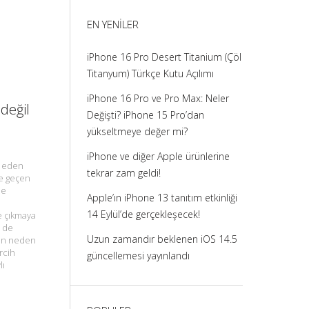
görüntüle
görüntüle
görüntüle
görüntüle
EN YENILER
iPhone 16 Pro Desert Titanium (Çöl
Titanyum) Türkçe Kutu Açılımı
iPhone 16 Pro ve Pro Max: Neler
değil
Değişti? iPhone 15 Pro’dan
yükseltmeye değer mi?
iPhone ve diğer Apple ürünlerine
m eden
tekrar zam geldi!
me geçen
de
Apple’ın iPhone 13 tanıtım etkinliği
14 Eylül’de gerçekleşecek!
e çıkmaya
i de
Uzun zamandır beklenen iOS 14.5
nın neden
rcih
güncellemesi yayınlandı
lı