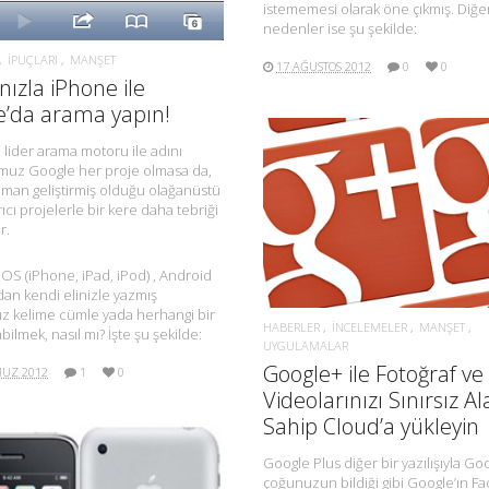
istememesi olarak öne çıkmış. Diğe
nedenler ise şu şekilde:
İPUÇLARI
MANŞET
17 AĞUSTOS 2012
0
0
ınızla iPhone ile
e’da arama yapın!
lider arama motoru ile adını
uz Google her proje olmasa da,
man geliştirmiş olduğu olağanüstü
rıcı projelerle bir kere daha tebriği
DAHA FAZLA BILGI.
r.
iOS (iPhone, iPad, iPod) , Android
ndan kendi elinizle yazmış
z kelime cümle yada herhangi bir
HABERLER
İNCELEMELER
MANŞET
bilmek, nasıl mı? İşte şu şekilde:
UYGULAMALAR
Google+ ile Fotoğraf ve
UZ 2012
1
0
Videolarınızı Sınırsız A
Sahip Cloud’a yükleyin
Google Plus diğer bir yazılışıyla Go
çoğunuzun bildiği gibi Google’ın F