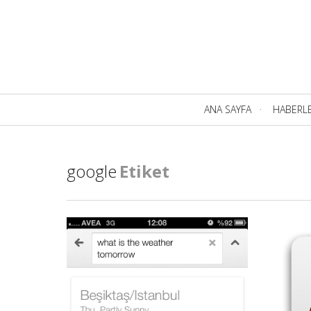
Birincil
ANA SAYFA
HABERL
Navigasyon
google
Etiket