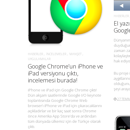
DAHA FAZLA BILGI.
HABERLER
El yaz
Googl
Dünyanın 
duyduğum
zaman za
HABERLER
İNCELEMELER
MANŞET
kolaylaştı
UYGULAMALAR
hak ediyo
Google Chrome’un iPhone ve
iPad versiyonu çıktı,
Bu proje 
aygıtları
incelemesi burada!
olduğunu
şeyi araya
iPhone ve iPad için Google Chrome çıktı!
Dün akşam saatlerinde Google I/O keynote
27 TEMM
toplantısında Google Chrome Web
browser’ı iPhone ve iPad için çıkaracaklarını
açıkladırlar ve bir kaç saat sonra Chrome
önce Amerika App Store’da ve ardından
tüm dünyada ülkemiz için de Türkçe olarak
çıktı.