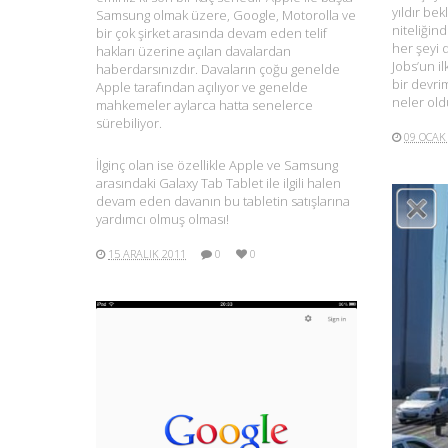
yıldır be
Samsung olmak üzere, Google, Motorolla ve
niteliğind
bir çok şirket arasında devam eden telif
her şeyi d
hakları üzerine açılan davalardan
Jobs’un i
haberdarsınızdır. Davaların çoğu genelde
bir devri
Apple tarafından açılıyor ve genelde
neler old
mahkemeler aylarca hatta senelerce
sürebiliyor.
09 OCAK
İlginç olan ise özellikle Apple ve Samsung
arasındaki Galaxy Tab Tablet ile ilgili halen
devam eden davanın bu tabletin satışlarına
yardımcı olmuş olması!
15 ARALIK 2011
0
0