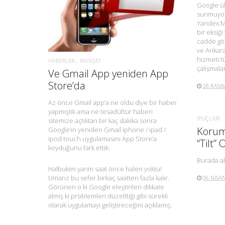
DAHA FAZLA BILGI.
Google ü
sunmuyor
Yandex.M
bir eksiği
cadde gör
ve Ankara
hizmeti t
HABERLER
MANŞET
çalışmala
Ve Gmail App yeniden App
Store’da
28 KASI
Az önce Gmail app’a ne oldu diye bir haber
yapmıştık ama ne tesadüftür haberi
İPUÇLARI
sitemize açtıktan bir kaç dakika sonra
Koruma
Google’ın yeniden Gmail iphone / ipad /
ipod touch uygulamasını App Store’a
“Tilt” 
koyduğunu fark ettik.
Burada al
Halbukim yarım saat önce halen yoktu!
Umarız bu sefer birkaç saatten fazla kalır.
06 NISA
Görünen o ki Google eleştirileri dikkate
almış ki problemleri düzelttiği gibi sürekli
olarak uygulamayı geliştireceğini açıklamış.