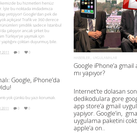
lkemizde bu hizmetleri henüz
. İşte bu noktada imdadımıza
ap yetişiyor! Google’dan pek de
 yok açıkçası! Trafik ve 360 derece
DAHA FAZLA BILGI.
ünümleri şimdilik sadece İstanbul
’da çalışıyor ancak şirket bu
üm Türkiye’ye yaymak için
r yaptığını çoktan duyurmuş bile.
M 2011
0
0
HABERLER
UYGULAMALAR
Google iPhone’a gmail
mı yapıyor?
lı: Google, iPhone’da
Oldu!
Internet’te dolasan son
dedikodulara gore goo
ıntı yok çünkü bu yazı korumalı.
app store’a gmail uyg
N 2011
0
0
yapiyor. Google’in, gma
uygulama paketini cok
apple’a on..