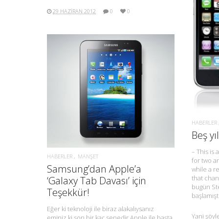
29 HAZIRAN 2012
0
0
DAHA FAZLA BILGI.
HABERLER
Beş y
– This is 
HABERLER
MANŞET
for two a
Samsung’dan Apple’a
while a r
that chan
‘Galaxy Tab Davası’ için
bugün St
Teşekkür!
başlamıştı
Eğer ki teknoloji ile biraz alakalıysanız
Yani şöyl
eminiz ki son bir kaç senedir Apple ile başta