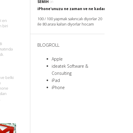
SEMIH
on
iPhone'unuzu ne zaman ve ne kadar Şarj etmelisin
100 / 100 yapmak sakıncalı diyorlar 20
i en
ile 80 arası kalsın diyorlar hocam
 biri
di
BLOGROLL
rmatında
dı.
Apple
ideatek Software &
Consulting
ve belki
iPad
ı
iPhone
Phone
ndan
.