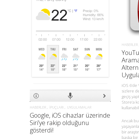
DAHA FAZLA BILGI.
HABERLER
YouTu
Arama
Alter
Uygul
iOS 6’de
sizlere de
geçiş yap
Store’a 
HABERLER
İPUÇLARI
UYGULAMALAR
kullanabi
Google, iOS cihazlar üzerinde
Ancak bu
Siri’ye rakip olduğunu
yaşayanl
gösterdi!
bir araşt
başka bir