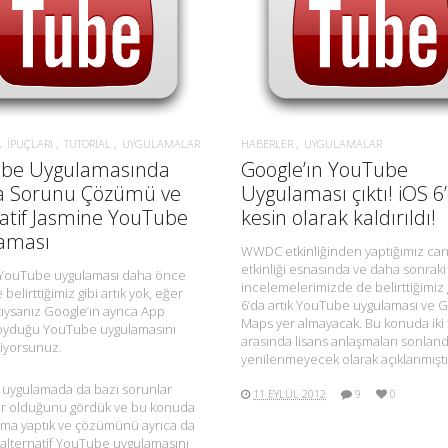
İPUÇLARI
TUTORIAL
UYGULAMALAR
HABERLER
UYGULAMALAR
be Uygulamasında
Google’ın YouTube
 Sorunu Çözümü ve
Uygulaması çıktı! iOS 6
natif Jasmine YouTube
kesin olarak kaldırıldı!
aması
WWDC etkinliğinden yaptığımız canl
etkinliği esnasında ve daha sonraki
 YouTube uygulaması daha önce
incelemelerimizde de belirttiğimiz 
 belirttiğimiz gibi artık yok, eğer
6’da artık YouTube uygulaması ve 
tıysanız Google’ın ayrıca App
Maps yer almayacak. Bu konuda iki 
koyduğu YouTube uygulamasını
arasında lisans anlaşmaları sonland
liyorsunuz.
yenilenmeyecek olarak açıklanmışt
 uygulamada da bazı sorunlar
11 EYLÜL 2012
9
0
ar olduğunu gördük ve bu konuda
ırma yaptık ve çözümünü ayrıca da
 alternatif YouTube uygulamasını