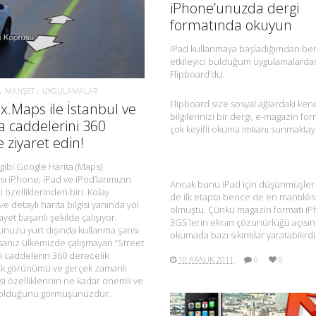
iPhone’unuzda dergi
formatında okuyun
iPad kullanmaya başladığımdan ber
etkileyici bulduğum uygulamalardan
Flipboard’du.
MANŞET
UYGULAMALAR
Flipboard size sosyal ağlardaki ken
.Maps ile İstanbul ve
bilgilerinizi bir dergi, e-magazin fo
a caddelerini 360
çok keyifli okuma imkanı sunmaktay
 ziyaret edin!
 gibi Google Harita (Maps)
ı iPhone, iPad ve iPod’larımızın
Ancak bunu iPad için düşünmüşler 
 özelliklerinden biri. Kolay
de ilk etapta bence de en mantıklıs
ve detaylı harita bilgisi yanında yol
olmuştu. Çünkü magazin formatı i
gayet başarılı şekilde çalışıyor.
3GS’lerin ekran çözünürlüğü açısı
nuzu yurt dışında kullanma şansı
okumada bazı sıkıntılar yaratabilirdi
sanız ülkemizde çalışmayan “Street
i caddelerin 360 derecelik
10 ARALIK 2011
0
0
k görünümü ve gerçek zamanlı
gisi özelliklerinin ne kadar önemli ve
lı olduğunu görmüşünüzdür.