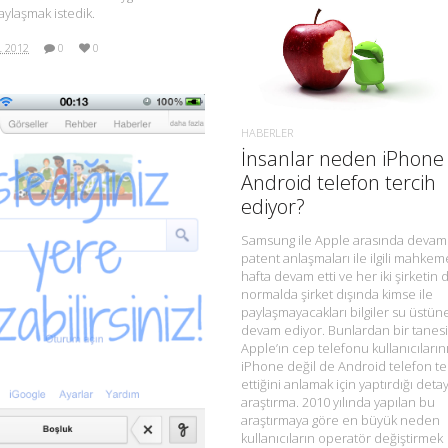
aylaşmak istedik.
L 2012
0
0
DAHA FAZLA BILGI.
HABERLER
İnsanlar neden iPhone 
Android telefon tercih
ediyor?
Samsung ile Apple arasında deva
patent anlaşmaları ile ilgili mahke
hafta devam etti ve her iki şirketin 
DAHA FAZLA BILGI.
normalda şirket dışında kimse ile
paylaşmayacakları bilgiler su üstün
devam ediyor. Bunlardan bir tanes
Apple’ın cep telefonu kullanıcıları
iPhone değil de Android telefon te
ettiğini anlamak için yaptırdığı detay
araştırma. 2010 yılında yapılan bu
araştırmaya göre en büyük neden
kullanıcıların operatör değiştirmek