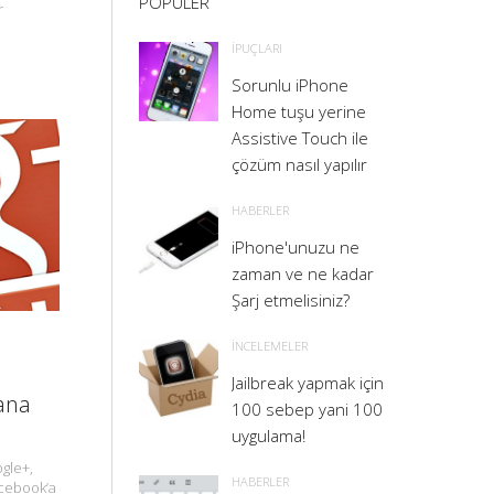
POPULER
r
İPUÇLARI
Sorunlu iPhone
Home tuşu yerine
Assistive Touch ile
çözüm nasıl yapılır
HABERLER
iPhone'unuzu ne
zaman ve ne kadar
Şarj etmelisiniz?
İNCELEMELER
Jailbreak yapmak için
lana
100 sebep yani 100
uygulama!
ogle+,
HABERLER
acebook’a