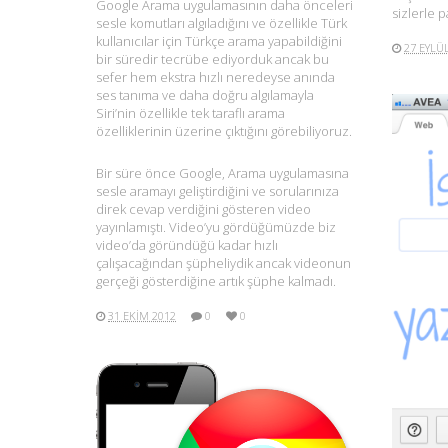
Google Arama uygulamasının daha önceleri
sizlerle p
sesle komutları algıladığını ve özellikle Türk
kullanıcılar için Türkçe arama yapabildiğini
27 EYLÜ
bir süredir tecrübe ediyorduk ancak bu
sefer hem ekstra hızlı neredeyse anında
ses tanıma ve daha doğru algılamayla
Siri’nin özellikle tek taraflı arama
özelliklerinin üzerine çıktığını görebiliyoruz.
Bir süre önce Google, Arama uygulamasına
sesle aramayı geliştirdiğini ve sorularınıza
direk cevap verdiğini gösteren video
yayınlamıştı. Video’yu gördüğümüzde biz
video’da göründüğü kadar hızlı
çalışacağından şüpheliydik ancak videonun
gerçeği gösterdiğine artık şüphe kalmadı.
31 EKIM 2012
0
0