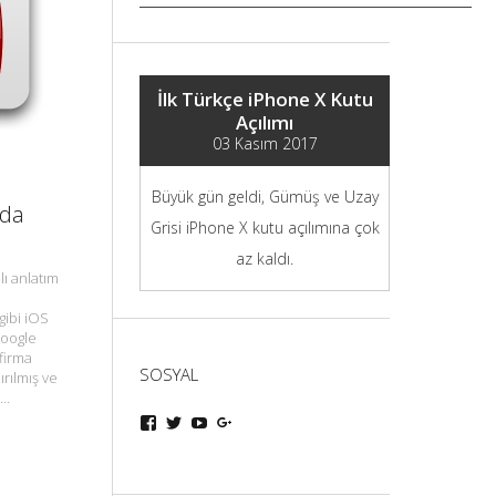
İlk Türkçe iPhone X Kutu
Açılımı
03 Kasım 2017
Büyük gün geldi, Gümüş ve Uzay
’da
Grisi iPhone X kutu açılımına çok
az kaldı.
ı anlatım
gibi iOS
Google
firma
SOSYAL
ırılmış ve
ı…
iphoneturka
iphoneturka
iphoneturka
iphoneturka
kişisinin
kişisinin
kişisinin
kişisinin
Facebook
Twitter
YouTube
Google+
üzerindeki
üzerindeki
üzerindeki
üzerindeki
profilini
profilini
profilini
profilini