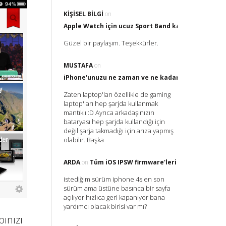
KIŞISEL BILGI
on
Apple Watch için ucuz Sport Band kayış nereden al
Güzel bir paylaşım. Teşekkürler.
MUSTAFA
on
iPhone'unuzu ne zaman ve ne kadar Şarj etmelisin
Zaten laptop'ları özellikle de gaming
laptop'ları hep şarjda kullanmak
mantıklı :D Ayrıca arkadaşınızın
bataryası hep şarjda kullandığı için
değil şarja takmadığı için arıza yapmış
olabilir. Başka
ARDA
on
Tüm iOS IPSW firmware'leri
istediğim sürüm iphone 4s en son
sürüm ama üstüne basınca bir sayfa
açılıyor hızlıca geri kapanıyor bana
yardımcı olacak birisi var mı?
ınızı