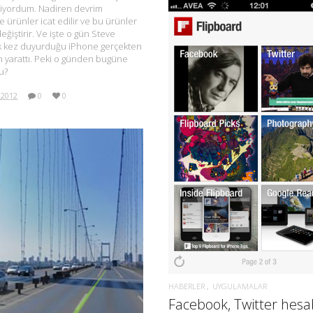
kliyordum. Nadiren devrim
e ürünler icat edilir ve bu ürünler
eğiştirir. Ve işte o gün Steve
lk kez duyurduğu iPhone gerçekten
m yarattı. Peki o günden bugüne
u?
 2012
0
0
DAHA FAZLA BILGI.
DAHA FAZLA BILGI.
HABERLER
UYGULAMALAR
Facebook, Twitter hesab