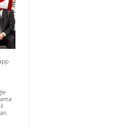
 app
gle
ulama
il
tan