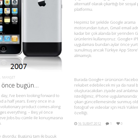
alternatif olarak çıkarttığı bir sosya
platformu.
Hepimiz bir şekilde Google arama
DAHA FAZLA BILGI.
motorundan tutun, Gmail email adr
kadar bir çok alanda bir yerinden 
ürünlerini kullanıyoruz. Google+ i
uygulaması bundan aylar önce yurt
sunulmuş ancak Türkiye App Store’
almamıştı.
MANŞET
Burada Google+ ürününün Faceboo
ıl önce bugün…
rekabet edebilecek mi ya da nasıl b
oluşturacakdan ziyade asıl anlatma
a day, I’ve been looking forward to
istediğimiz, iPhone uygulamasında 
nd a half years. Every once in a
çıkan güncellemesinde sunmuş ol
evolutionary product comes along
fotoğraf ve videolar için Hızlı Yükl
ges everything. – Beş yıl önce
özelliği.
eve Jobs bu cümle ile konuşmasına
.
16 ŞUBAT 2012
1
0
e diyordu: Bugünü tam iki buçuk