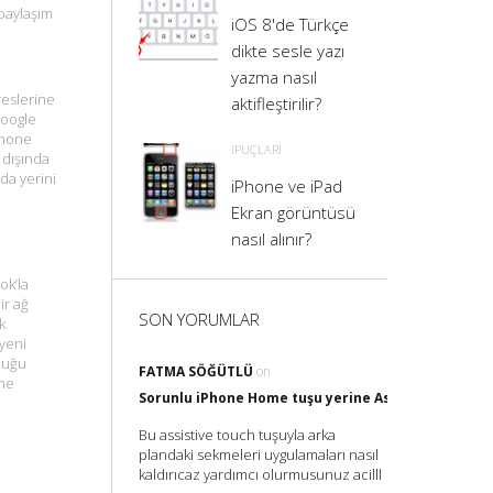
l paylaşım
iOS 8'de Türkçe
dikte sesle yazı
yazma nasıl
eslerine
aktifleştirilir?
Google
Phone
İPUÇLARI
 dışında
da yerini
iPhone ve iPad
Ekran görüntüsü
nasıl alınır?
k’la
ir ağ
SON YORUMLAR
k
yeni
duğu
FATMA SÖĞÜTLÜ
on
eme
Sorunlu iPhone Home tuşu yerine Assistive Touch il
Bu assistive touch tuşuyla arka
plandaki sekmeleri uygulamaları nasıl
kaldırıcaz yardımcı olurmusunuz acilll