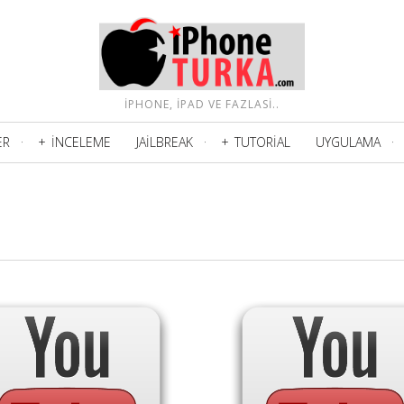
IPHONE, IPAD VE FAZLASI..
ER
İNCELEME
JAILBREAK
TUTORIAL
UYGULAMA
DAHA FAZLA BILGI.
DAHA FAZLA BILGI.